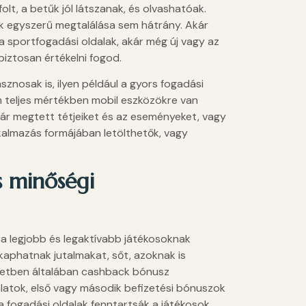
folt, a betűk jól látszanak, és olvashatóak.
ók egyszerű megtalálása sem hátrány. Akár
 sportfogadási oldalak, akár még új vagy az
biztosan értékelni fogod.
asznosak is, ilyen például a gyors fogadási
orm teljes mértékben mobil eszközökre van
már megtett tétjeiket és az eseményeket, vagy
kalmazás formájában letölthetők, vagy
s minőségi
 a legjobb és legaktívabb játékosoknak
kaphatnak jutalmakat, sőt, azoknak is
 esetben általában cashback bónusz
nlatok, első vagy második befizetési bónuszok
a fogadási oldalak fenntartsák a játékosok