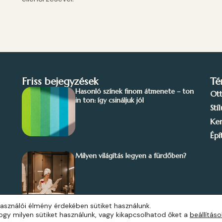
Friss bejegyzések
Té
Hasonló színek finom átmenete – ton
Ot
in ton: így csináljuk jól
Stí
Ker
Épí
Milyen világítás legyen a fürdőben?
asználói élmény érdekében sütiket használunk.
gy milyen sütiket használunk, vagy kikapcsolhatod őket a
beállítás