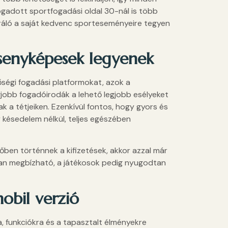
fogadott sportfogadási oldal 30-nál is több
ztráló a saját kedvenc sporteseményeire tegyen
rsenyképesek legyenek
őségi fogadási platformokat, azok a
gjobb fogadóirodák a lehető legjobb esélyeket
 a tétjeiken. Ezenkívül fontos, hogy gyors és
y késedelem nélkül, teljes egészében
őben történnek a kifizetések, akkor azzal már
san megbízható, a játékosok pedig nyugodtan
mobil verzió
a, funkciókra és a tapasztalt élményekre