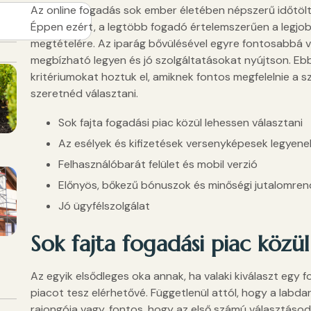
Az online fogadás sok ember életében népszerű időtöltés
Éppen ezért, a legtöbb fogadó értelemszerűen a legjo
megtételére. Az iparág bővülésével egyre fontosabbá vá
megbízható legyen és jó szolgáltatásokat nyújtson. Ebb
kritériumokat hoztuk el, amiknek fontos megfelelnie a 
szeretnéd választani.
Sok fajta fogadási piac közül lehessen választani
Az esélyek és kifizetések versenyképesek legyene
Felhasználóbarát felület és mobil verzió
Előnyös, bőkezű bónuszok és minőségi jutalomren
Jó ügyfélszolgálat
Sok fajta fogadási piac közül
Az egyik elsődleges oka annak, ha valaki kiválaszt egy f
piacot tesz elérhetővé. Függetlenül attól, hogy a labda
rajongója vagy, fontos, hogy az első számú választásod 