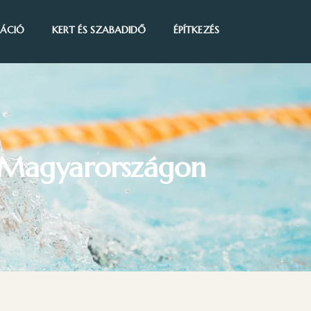
IRÁCIÓ
KERT ÉS SZABADIDŐ
ÉPÍTKEZÉS
i Magyarországon