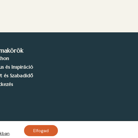
makörök
thon
lus és Inspiráció
t és Szabadidő
tkezés
Elfogad
okban
.