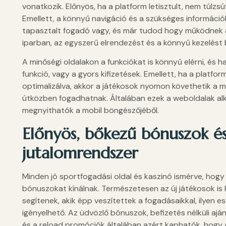
vonatkozik. Előnyös, ha a platform letisztult, nem túlzsú
Emellett, a könnyű navigáció és a szükséges informáci
tapasztalt fogadó vagy, és már tudod hogy működnek a
iparban, az egyszerű elrendezést és a könnyű kezelést 
A minőségi oldalakon a funkciókat is könnyű elérni, és h
funkció, vagy a gyors kifizetések. Emellett, ha a platf
optimalizálva, akkor a játékosok nyomon követhetik a 
útközben fogadhatnak. Általában ezek a weboldalak al
megnyithatók a mobil böngészőjéből.
Előnyös, bőkezű bónuszok é
jutalomrendszer
Minden jó sportfogadási oldal és kaszinó ismérve, hogy
bónuszokat kínálnak. Természetesen az új játékosok is 
segítenek, akik épp veszítettek a fogadásaikkal, ilyen
igényelhető. Az üdvözlő bónuszok, befizetés nélküli ajá
és a reload promóciók általában azért kaphatók, hogy 