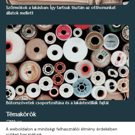
Szőrmókok a lakásban: Így tartsuk tisztán az otthonunkat
állatok mellett
Bútorszövetek csoportosítása és a lakástextíliák fajtái
Témakörök
Otthon
A weboldalon a minőségi felhasználói élmény érdekében
Stílus és Inspiráció
sütiket használunk.