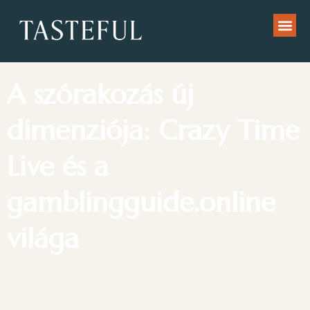
A szórakozás új
dimenziója: Crazy Time
Live és a
gamblingguide.online
világa