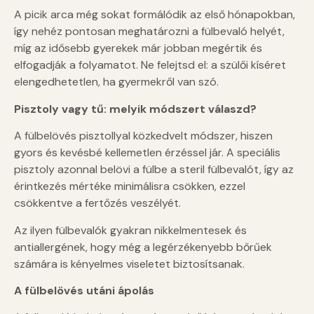
A picik arca még sokat formálódik az első hónapokban,
így nehéz pontosan meghatározni a fülbevaló helyét,
míg az idősebb gyerekek már jobban megértik és
elfogadják a folyamatot. Ne felejtsd el: a szülői kíséret
elengedhetetlen, ha gyermekről van szó.
Pisztoly vagy tű: melyik módszert válaszd?
A fülbelövés pisztollyal közkedvelt módszer, hiszen
gyors és kevésbé kellemetlen érzéssel jár. A speciális
pisztoly azonnal belövi a fülbe a steril fülbevalót, így az
érintkezés mértéke minimálisra csökken, ezzel
csökkentve a fertőzés veszélyét.
Az ilyen fülbevalók gyakran nikkelmentesek és
antiallergének, hogy még a legérzékenyebb bőrűek
számára is kényelmes viseletet biztosítsanak.
A fülbelövés utáni ápolás