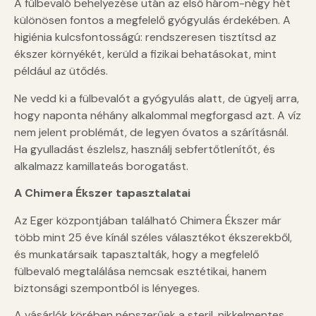
A fülbevaló behelyezése után az első három-négy hét
különösen fontos a megfelelő gyógyulás érdekében. A
higiénia kulcsfontosságú: rendszeresen tisztítsd az
ékszer környékét, kerüld a fizikai behatásokat, mint
például az ütődés.
Ne vedd ki a fülbevalót a gyógyulás alatt, de ügyelj arra,
hogy naponta néhány alkalommal megforgasd azt. A víz
nem jelent problémát, de legyen óvatos a szárításnál.
Ha gyulladást észlelsz, használj sebfertőtlenítőt, és
alkalmazz kamillateás borogatást.
A Chimera Ékszer tapasztalatai
Az Eger központjában található Chimera Ékszer már
több mint 25 éve kínál széles választékot ékszerekből,
és munkatársaik tapasztalták, hogy a megfelelő
fülbevaló megtalálása nemcsak esztétikai, hanem
biztonsági szempontból is lényeges.
A vásárlók körében népszerűek a steril, nikkelmentes