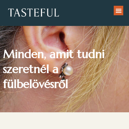
Minden, amit tudni
szeretnél a
fülbelövésről