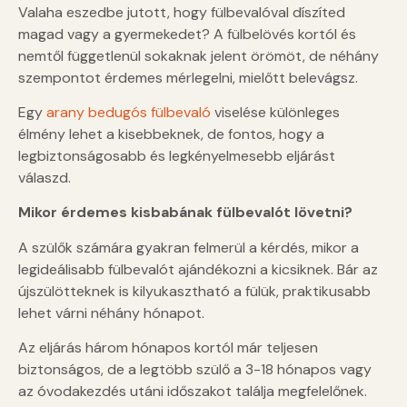
Valaha eszedbe jutott, hogy fülbevalóval díszíted
magad vagy a gyermekedet? A fülbelövés kortól és
nemtől függetlenül sokaknak jelent örömöt, de néhány
szempontot érdemes mérlegelni, mielőtt belevágsz.
Egy
arany bedugós fülbevaló
viselése különleges
élmény lehet a kisebbeknek, de fontos, hogy a
legbiztonságosabb és legkényelmesebb eljárást
válaszd.
Mikor érdemes kisbabának fülbevalót lövetni?
A szülők számára gyakran felmerül a kérdés, mikor a
legideálisabb fülbevalót ajándékozni a kicsiknek. Bár az
újszülötteknek is kilyukasztható a fülük, praktikusabb
lehet várni néhány hónapot.
Az eljárás három hónapos kortól már teljesen
biztonságos, de a legtöbb szülő a 3-18 hónapos vagy
az óvodakezdés utáni időszakot találja megfelelőnek.