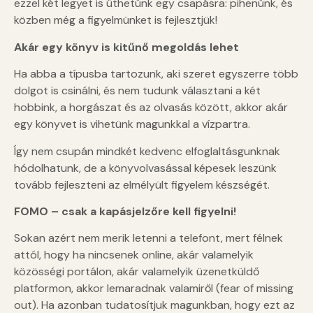
ezzel két legyet is üthetünk egy csapásra: pihenünk, és
közben még a figyelmünket is fejlesztjük!
Akár egy könyv is kitűnő megoldás lehet
Ha abba a típusba tartozunk, aki szeret egyszerre több
dolgot is csinálni, és nem tudunk választani a két
hobbink, a horgászat és az olvasás között, akkor akár
egy könyvet is vihetünk magunkkal a vízpartra.
Így nem csupán mindkét kedvenc elfoglaltásgunknak
hódolhatunk, de a könyvolvasással képesek leszünk
tovább fejleszteni az elmélyült figyelem készségét.
FOMO – csak a kapásjelzőre kell figyelni!
Sokan azért nem merik letenni a telefont, mert félnek
attól, hogy ha nincsenek online, akár valamelyik
közösségi portálon, akár valamelyik üzenetküldő
platformon, akkor lemaradnak valamiről (fear of missing
out). Ha azonban tudatosítjuk magunkban, hogy ezt az