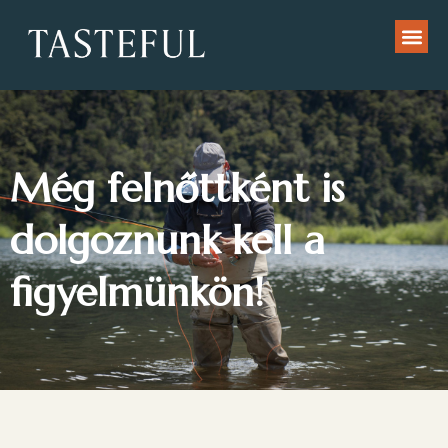
Még felnőttként is
dolgoznunk kell a
figyelmünkön!