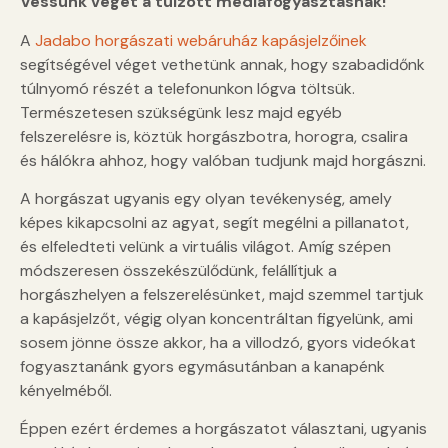
Vessünk véget a túlzott médiafogyasztásnak!
A
Jadabo horgászati webáruház kapásjelzőinek
segítségével véget vethetünk annak, hogy szabadidőnk
túlnyomó részét a telefonunkon lógva töltsük.
Természetesen szükségünk lesz majd egyéb
felszerelésre is, köztük horgászbotra, horogra, csalira
és hálókra ahhoz, hogy valóban tudjunk majd horgászni.
A horgászat ugyanis egy olyan tevékenység, amely
képes kikapcsolni az agyat, segít megélni a pillanatot,
és elfeledteti velünk a virtuális világot. Amíg szépen
módszeresen összekészülődünk, felállítjuk a
horgászhelyen a felszerelésünket, majd szemmel tartjuk
a kapásjelzőt, végig olyan koncentráltan figyelünk, ami
sosem jönne össze akkor, ha a villodzó, gyors videókat
fogyasztanánk gyors egymásutánban a kanapénk
kényelméből.
Éppen ezért érdemes a horgászatot választani, ugyanis