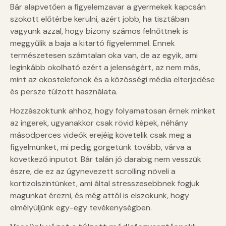
Bár alapvetően a figyelemzavar a gyermekek kapcsán
szokott előtérbe kerülni, azért jobb, ha tisztában
vagyunk azzal, hogy bizony számos felnőttnek is
meggyűlik a baja a kitartó figyelemmel. Ennek
természetesen számtalan oka van, de az egyik, ami
leginkább okolható ezért a jelenségért, az nem más,
mint az okostelefonok és a közösségi média elterjedése
és persze túlzott használata.
Hozzászoktunk ahhoz, hogy folyamatosan érnek minket
az ingerek, ugyanakkor csak rövid képek, néhány
másodperces videók erejéig követelik csak meg a
figyelmünket, mi pedig görgetünk tovább, várva a
következő inputot. Bár talán jó darabig nem vesszük
észre, de ez az úgynevezett scrolling növeli a
kortizolszintünket, ami által stresszesebbnek fogjuk
magunkat érezni, és még attól is elszokunk, hogy
elmélyüljünk egy-egy tevékenységben.