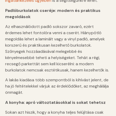
ingatlankezelés ügyében
is a segítségünkre lehet.
Padlóburkolatok cseréje: modern és praktikus
megoldások
Az elhasználódott padló sokszor zavaró, ezért
érdemes lehet fontolóra venni a cserét. Hiánypótló
megoldás lehet a laminált vagy a vinyl padló, amelyek
korszerű és praktikusan kezelhető burkolatok.
Szőnyegek hozzáadásával melegebbé és
kényelmesebbé teheti a helyiségeket. Tehát a régi,
recsegő parkettát sem kell kicserélni: a modern
burkolatok nemcsak esztétikusak, hanem kezelhetők is.
A lakás kiadása több szempontból is kihívást jelent, de
ha jó feltételekkel várjuk az érdeklődőket, az meghálálja
önmagát.
A konyha: apró változtatásokkal is sokat tehetsz
Sokan azt hiszik, hogy a konyha teljes felújítása csak