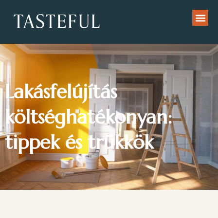
Lakásfelújítás
költséghatékonyan:
tippek és trükkök