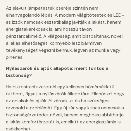
Az elavult lámpatestek cseréje szintén nem
elhanyagolandó lépés. A modern világítótestek és LED-
es izzók nemcsak esztétikailag javítják a lakást, hanem
energiatakarékosak is, ami hosszú távon
pénztárcakímélő. A világosság, amit biztosítanak, növeli
a lakás élhetőségét, könnyebb lesz bármilyen
tevékenységet végezni bennük, legyen az munka vagy
pihenés.
Nyílászárók és ajtók állapota: miért fontos a
biztonság?
Ha biztosítani szeretnél egy kellemes hőmérsékletű
otthont, figyelj a nyílászárók állapotára. Ellenőrizd, hogy
az ablakok és ajtók jól zárnak-e, és ha szükséges,
orvosold a problémát. Egy új zár vagy kilincs nemcsak a
biztonságérzetedet növeli, hanem meghosszabbíthatja
a lakás komfortérzetét is, emellett az energiaszámla is
csökkenhet.