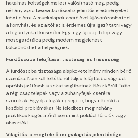
hatalmas költségek mellett valósítható meg, pedig
néhány apró beavatkozással is jelentős eredményeket
lehet elérni. A munkalapok cseréjével újjávarázsolhatod
a konyhát, és az ajtókat is érdemes újra igazíttatni vagy
a fogantyúkat kicserélni. Egy-egy új csaptelep vagy
mosogatótálca pedig modern megjelenést
kölcsönözhet a helyiségnek.
Fürdőszoba felújítása: tisztaság és frissesség
A fürdőszoba tisztasága alapkövetelmény minden bérlő
számára. Nem kell feltétlenül teljes felújításba vágnod,
apróbb javítások is sokat segíthetnek. Nézz körül! Talán
a régi csaptelepek vagy a zuhanyfejek cserére
szorulnak. Figyelj a fugák épségére, hogy elkerüld a
későbbi problémákat. Ne feledkezz meg néhány
praktikus kiegészítőről sem, mint például tárolók vagy
akasztók!
Világítás: a megfelelő megvilágítás jelentősége