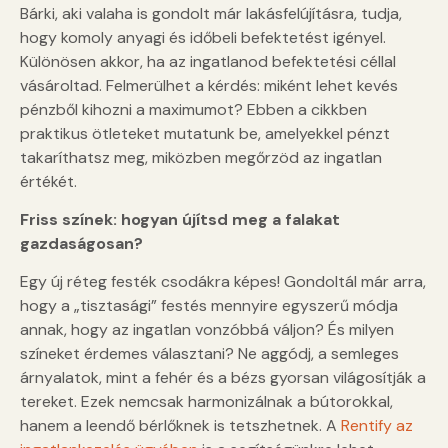
Bárki, aki valaha is gondolt már lakásfelújításra, tudja,
hogy komoly anyagi és időbeli befektetést igényel.
Különösen akkor, ha az ingatlanod befektetési céllal
vásároltad. Felmerülhet a kérdés: miként lehet kevés
pénzből kihozni a maximumot? Ebben a cikkben
praktikus ötleteket mutatunk be, amelyekkel pénzt
takaríthatsz meg, miközben megőrzöd az ingatlan
értékét.
Friss színek: hogyan újítsd meg a falakat
gazdaságosan?
Egy új réteg festék csodákra képes! Gondoltál már arra,
hogy a „tisztasági” festés mennyire egyszerű módja
annak, hogy az ingatlan vonzóbbá váljon? És milyen
színeket érdemes választani? Ne aggódj, a semleges
árnyalatok, mint a fehér és a bézs gyorsan világosítják a
tereket. Ezek nemcsak harmonizálnak a bútorokkal,
hanem a leendő bérlőknek is tetszhetnek. A
Rentify az