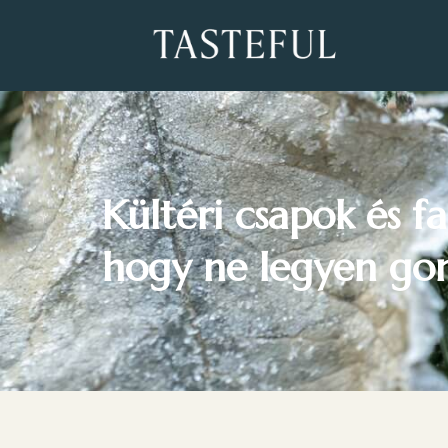
Kültéri csapok és fa
hogy ne legyen gon