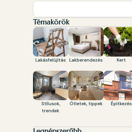
Témakörök
Lakásfelújítás
Lakberendezés
Kert
Stílusok,
Ötletek, tippek
Építkezés
trendek
Legnépszerűbb