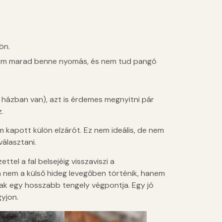
ön.
nem marad benne nyomás, és nem tud pangó
bb házban van), azt is érdemes megnyitni pár
.
m kapott külön elzárót. Ez nem ideális, de nem
választani.
tel a fal belsejéig visszaviszi a
sa nem a külső hideg levegőben történik, hanem
csak egy hosszabb tengely végpontja. Egy jó
yjon.