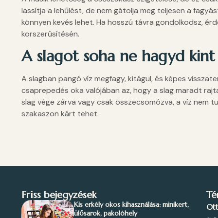
lassítja a lehűlést, de nem gátolja meg teljesen a fagyá
könnyen kevés lehet. Ha hosszú távra gondolkodsz, ér
korszerűsítésén.
A slagot soha ne hagyd kint 
A slagban pangó víz megfagy, kitágul, és képes visszate
csaprepedés oka valójában az, hogy a slag maradt rajta
slag vége zárva vagy csak összecsomózva, a víz nem tud 
szakaszon kárt tehet.
Friss bejegyzések
Té
Kis erkély okos kihasználása: minikert,
Ot
ülősarok, pakolóhely