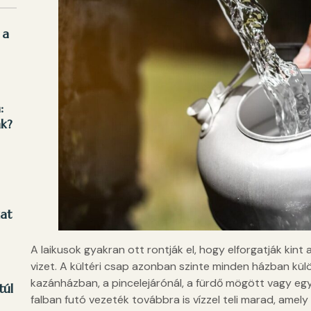
 a
:
nk?
kat
A laikusok gyakran ott rontják el, hogy elforgatják kint a
vizet. A kültéri csap azonban szinte minden házban külön
kazánházban, a pincelejárónál, a fürdő mögött vagy egy
túl
falban futó vezeték továbbra is vízzel teli marad, ame