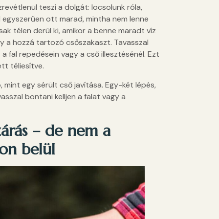
evétlenül teszi a dolgát: locsolunk róla,
el egyszerűen ott marad, mintha nem lenne
ak télen derül ki, amikor a benne maradt víz
agy a hozzá tartozó csőszakaszt. Tavasszal
 a fal repedésein vagy a cső illesztésénél. Ezt
t téliesítve.
, mint egy sérült cső javítása. Egy-két lépés,
szal bontani kelljen a falat vagy a
zárás – de nem a
on belül