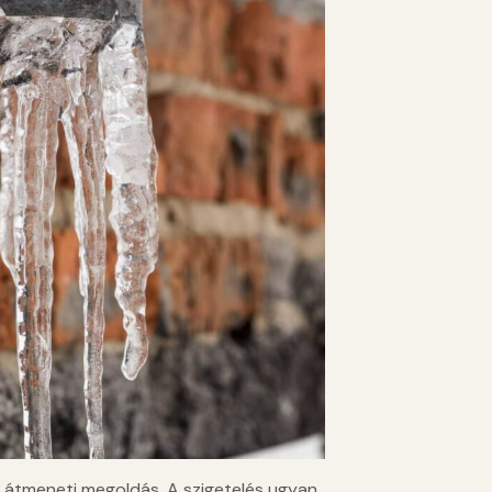
k átmeneti megoldás. A szigetelés ugyan