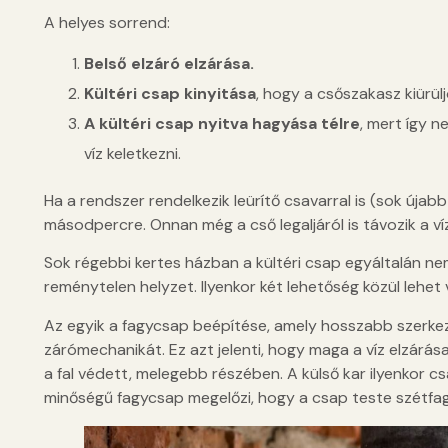
A helyes sorrend:
Belső elzáró elzárása.
Kültéri csap kinyitása
, hogy a csőszakasz kiürülj
A kültéri csap nyitva hagyása télre
, mert így 
víz keletkezni.
Ha a rendszer rendelkezik leürítő csavarral is (sok úja
másodpercre. Onnan még a cső legaljáról is távozik a víz
Sok régebbi kertes házban a kültéri csap egyáltalán ne
reménytelen helyzet. Ilyenkor két lehetőség közül lehet 
Az egyik a fagycsap beépítése, amely hosszabb szerkezet
zárómechanikát. Ez azt jelenti, hogy maga a víz elzárá
a fal védett, melegebb részében. A külső kar ilyenkor 
minőségű fagycsap megelőzi, hogy a csap teste szétfag