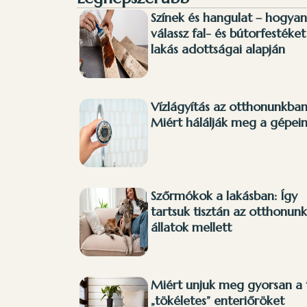
Színek és hangulat – hogyan
válassz fal- és bútorfestéket
lakás adottságai alapján
Vízlágyítás az otthonunkban
Miért hálálják meg a gépei
Szőrmókok a lakásban: Így
tartsuk tisztán az otthonun
állatok mellett
Miért unjuk meg gyorsan a 
„tökéletes” enteriőröket