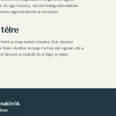
st, és egy hosszú, tartós hideg időszakban
demes elgondolkodni a rendszer
télre
rhelni a csap belső részére. Sok tavaszi
 télen. Amikor a csap nyitva van ugyan, de a
távozni a csőből, és a fagy a teljes
makörök
thon