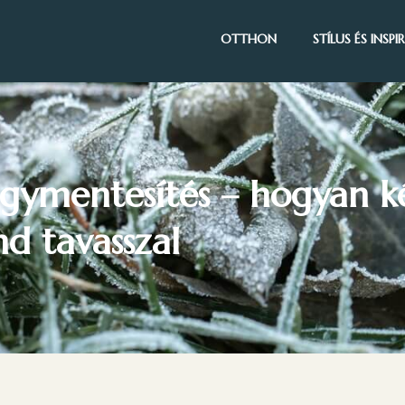
OTTHON
STÍLUS ÉS INSP
gymentesítés – hogyan kész
d tavasszal