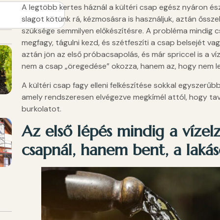
A legtöbb kertes háznál a kültéri csap egész nyáron észr
slagot kötünk rá, kézmosásra is használjuk, aztán őssz
szüksége semmilyen előkészítésre. A probléma mindig cs
megfagy, tágulni kezd, és szétfeszíti a csap belsejét v
aztán jön az első próbacsapolás, és már spriccel is a víz
nem a csap „öregedése” okozza, hanem az, hogy nem let
A kültéri csap fagy elleni felkészítése sokkal egyszerűbb
amely rendszeresen elvégezve megkímél attól, hogy tavas
burkolatot.
Az első lépés mindig a vízel
csapnál, hanem bent, a lakás