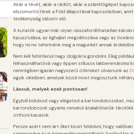
Akár a tévét, akár a rádiót, akár a számítógépet kapc
elszomorító hírek a Föld állapotával kapcsolatban, ami
tevékenység idézett elő.
A kutatók ugyan már olyan visszafordíthatatlan károkró
kipusztulása, az éghajlat megváltozása vagy az óceáno
hogy mi ne tehetnénk meg a magunkét annak érdekében, 
Nem kell feltétlenül nagy dolgokra gondolni. Elég példáu
felhasználhatóvá vagy éppen stílusos lakberendezési ki
nemrégiben igazán nagyszerű ötleteket olvastunk az
O
egyik cikkében, amelyek közül most megosztunk néhány
Lássuk, melyek ezek pontosan!
Egyből kidobod vagy elégeted a kartondobozokat, miut
kartondobozok ugyanis remekül átalakíthatók tárolókk
otthoni kacatok.
Persze azért nem árt őket kicsit feldobni, hogy valóban 
szerencsére ez is könnyedén megoldható: borítsd be az