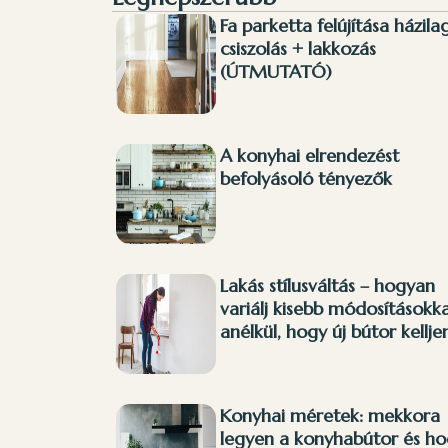
Fa parketta felújítása házilag
csiszolás + lakkozás
(ÚTMUTATÓ)
A konyhai elrendezést
befolyásoló tényezők
Lakás stílusváltás – hogyan
variálj kisebb módosításokka
anélkül, hogy új bútor kellje
Konyhai méretek: mekkora
legyen a konyhabútor és h