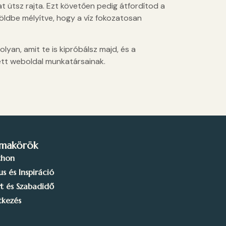
t ütsz rajta. Ezt követően pedig átfordítod a
 földbe mélyítve, hogy a víz fokozatosan
lyan, amit te is kipróbálsz majd, és a
ett weboldal munkatársainak.
makörök
thon
lus és Inspiráció
t és Szabadidő
tkezés