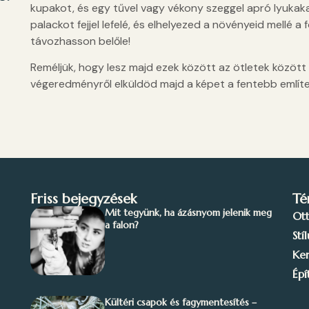
kupakot, és egy tűvel vagy vékony szeggel apró lyukaka
palackot fejjel lefelé, és elhelyezed a növényeid mellé a
távozhasson belőle!
Reméljük, hogy lesz majd ezek között az ötletek között o
végeredményről elküldöd majd a képet a fentebb említ
Friss bejegyzések
Té
Mit tegyünk, ha ázásnyom jelenik meg
Ot
a falon?
Stí
Ker
Épí
Kültéri csapok és fagymentesítés –