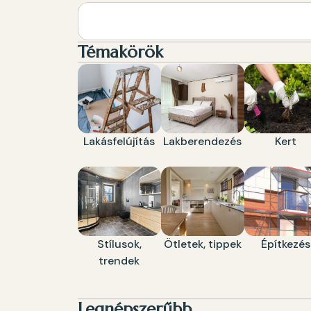
Témakörök
Lakásfelújítás
Lakberendezés
Kert
Stílusok,
Ötletek, tippek
Építkezés
trendek
Legnépszerűbb