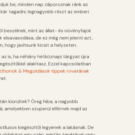
soljuk be, minden nap záporoznak ránk az
t kár tagadni, legnagyobb részt az emberi
l beszélnek, mint az állat- és növényfajok
k elsavasodása, de ez még nem jelenti azt,
hogy javítsunk kicsit a helyzeten.
l az is, ha néhány hétköznapi tárgyat újra
egészítőkké alakítasz. Ezzel kapcsolatban
tthonok & Megoldások tippek rovatának
at.
án kiürültek? Öreg hiba, a nagyobb
á, amelyekben szuperül elférnek majd az
stílusos kiegészítői legyenek a lakásnak. De
 oldalukat egy szép, mintás tapétával vagy