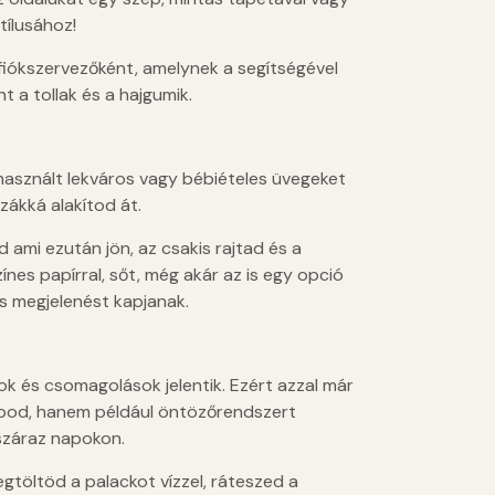
tílusához!
fiókszervezőként, amelynek a segítségével
 a tollak és a hajgumik.
 használt lekváros vagy bébiételes üvegeket
zákká alakítod át.
d ami ezután jön, az csakis rajtad és a
nes papírral, sőt, még akár az is egy opció
us megjelenést kapjanak.
k és csomagolások jelentik. Ezért azzal már
obod, hanem például öntözőrendszert
 száraz napokon.
gtöltöd a palackot vízzel, ráteszed a