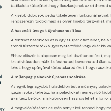
batikold a külsejüket, hogy illeszkedjenek az otthonod s
:
A kisebb dobozok pedig tökéletesen funkcionálhatnak 
rendszerezni tudod majd az olyan kisebb tárgyakat, mint
A használt üvegek újrahasznosítása
A fentihez hasonlóan az is egy szuper ötlet lehet, ha a
trendi fűszertartókká, gyertyatartókká vagy akár kis vá
Ehhez először is alaposan meg kell tisztítanod őket, maj
kreativitásodon múlik. Lefestheted, bevonhatod őket szí
lehet, hogy spárgával körbetekered őket, hogy rusztik
l
A műanyag palackok újrahasznosítása
n
Az egyik legnagyobb hulladékforrást a műanyag palacko
igazán sokat tehetsz, ha a palackokat nem egyből kid
gyártasz belőlük, ami különösen hasznos lehet a forró,
A megvalósításához csupán annyit kell tenned, hogy me
ogy