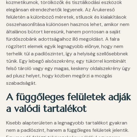
kozmetikumok, törölközők és tisztálkodási eszközök
elegánsan elrendezhetők legyenek. Az Árukereső
felületén a különböző méretek, stílusok és kialakítások
összehasonlítása különösen hasznos lehet, amikor nem
általános bútort keresünk, hanem pontosan a saját
fürdőszobánk adottságaihoz illő megoldást. A falra
rögzített elemek egyik legnagyobb előnye, hogy nem
terhelik túl a padlószintet, így a helyiség szellősebbnek
tűnik. Egy lebegő alsószekrény, egy tükörrel kombinált
felső tároló vagy egy magas, keskeny oldalszekrény úgy
ad plusz helyet, hogy közben megőrzi a mozgás
szabadságát.
A függőleges felületek adják
a valódi tartalékot
Kisebb alapterületen a legnagyobb tartalékot gyakran
nem a padlószint, hanem a függőleges felületek jelentik.