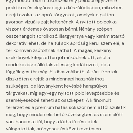
Egy mosdó fölötti tükörszekrény például egyszerre
praktikus és elegáns: segít a készülődésben, miközben
elrejti azokat az apró tárgyakat, amelyek a pulton
gyorsan vizuális zajt keltenének. A nyitott polcokkal
viszont érdemes óvatosan bánni. Néhány szépen
összehangolt törölköző, illatgyertya vagy kerámiatartó
dekoratív lehet, de ha túl sok apróság kerül szem elé, a
tér könnyen zsúfoltnak hathat. A magas, keskeny
szekrények kifejezetten jól működnek ott, ahol a
rendelkezésre álló falszélesség korlátozott, de a
függőleges tér még jól kihasználható. A zárt frontok
diszkréten elrejtik a mindennapi használathoz
szükséges, de látványként kevésbé hangsúlyos
tárgyakat, míg egy-egy nyitott polc levegősebbé és
személyesebbé teheti az összképet. A kifinomult
térérzet és a prémium hatás sokszor nem attól születik
meg, hogy minden elérhető közelségben és szem előtt
van, hanem attól, hogy a látható részletek
válogatottak, arányosak és következetesen