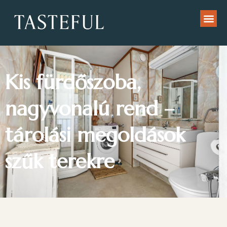
Kis fürdőszoba,
nagyvonalú rend –
tárolási megoldások
szűk terekre