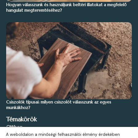
Hogyan válasszunk és használjunk beltéri illatokat a megfelelő
hangulat megteremtéséhez?
Csiszolók típusai: milyen csiszolót válasszunk az egyes
munkákhoz?
Témakörök
Otthon
A weboldalon a minőségi felhasználói élmény érdekében
Stílus és Inspiráció