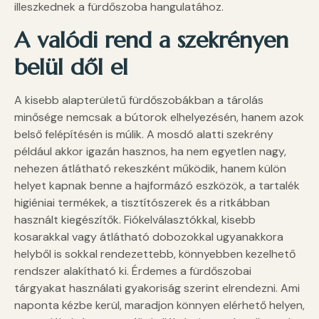
illeszkednek a fürdőszoba hangulatához.
A valódi rend a szekrényen
belül dől el
A kisebb alapterületű fürdőszobákban a tárolás
minősége nemcsak a bútorok elhelyezésén, hanem azok
belső felépítésén is múlik. A mosdó alatti szekrény
például akkor igazán hasznos, ha nem egyetlen nagy,
nehezen átlátható rekeszként működik, hanem külön
helyet kapnak benne a hajformázó eszközök, a tartalék
higiéniai termékek, a tisztítószerek és a ritkábban
használt kiegészítők. Fiókelválasztókkal, kisebb
kosarakkal vagy átlátható dobozokkal ugyanakkora
helyből is sokkal rendezettebb, könnyebben kezelhető
rendszer alakítható ki. Érdemes a fürdőszobai
tárgyakat használati gyakoriság szerint elrendezni. Ami
naponta kézbe kerül, maradjon könnyen elérhető helyen,