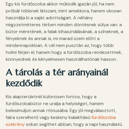
Egy kis fürdőszoba akkor működik igazán jól, ha nem
próbál többnek látszani, mint amekkora, hanem okosan
használja ki a saját adottságait. A néhány
négyzetméteres térben minden döntésnek súlya van: a
bútor méretének, a falak kihasználásának, a színeknek, a
fényeknek és annak is, mi marad szem előtt a
mindennapokban. A cél nem pusztán az, hogy több
holmi férjen el, hanem hogy a fürdőszoba rendezettnek,
könnyednek és kényelmesen használhatónak hasson.
A tárolás a tér arányainál
kezdődik
Kis alapterületnél különösen fontos, hogy a
fürdőszobabútor ne uralja a helyiséget, hanem
belesimuljon annak ritmusába. Egy jól megválasztott,
falra szerelhető vagy keskeny kialakítású
fürdőszoba
szekrény
sokat segíthet abban, hogy a napi használatú