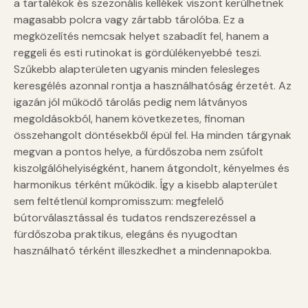
a tartalékok és szezonális kellékek viszont kerülhetnek
magasabb polcra vagy zártabb tárolóba. Ez a
megközelítés nemcsak helyet szabadít fel, hanem a
reggeli és esti rutinokat is gördülékenyebbé teszi.
Szűkebb alapterületen ugyanis minden felesleges
keresgélés azonnal rontja a használhatóság érzetét. Az
igazán jól működő tárolás pedig nem látványos
megoldásokból, hanem következetes, finoman
összehangolt döntésekből épül fel. Ha minden tárgynak
megvan a pontos helye, a fürdőszoba nem zsúfolt
kiszolgálóhelyiségként, hanem átgondolt, kényelmes és
harmonikus térként működik. Így a kisebb alapterület
sem feltétlenül kompromisszum: megfelelő
bútorválasztással és tudatos rendszerezéssel a
fürdőszoba praktikus, elegáns és nyugodtan
használható térként illeszkedhet a mindennapokba.