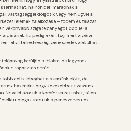
 kell mérni, hogy a nyílászárók körül hogy
l származhat, ha hőhidak maradnak a
ggal, vastagsággal dolgozik vagy nem ügyel a
rkezeti elemek találkozása – födém és falazat
űen vékonyabb szigetelőanyagot dob fel a
k a párának. Ez pedig azért baj, mert a pára
letein, ahol falnedvesség, penészedés alakulhat
etelőanyag kerüljön a falakra, ne legyenek
dások a ragasztás során.
több cél is lebeghet a szemünk előtt, de
arunk használni, hogy kevesebbet fizessünk,
. Növelni akarjuk a komfortérzetünket, télen
 Emellett megszüntetjük a penészedést és