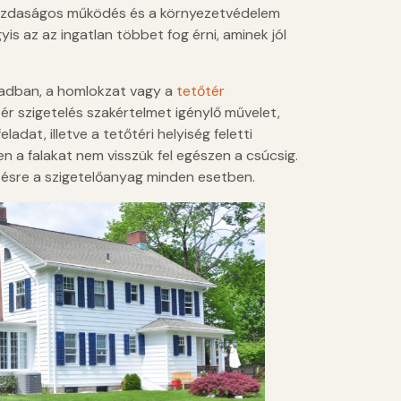
a gazdaságos működés és a környezetvédelem
is az az ingatlan többet fog érni, aminek jól
zadban, a homlokzat vagy a
tetőtér
ér szigetelés szakértelmet igénylő művelet,
adat, illetve a tetőtéri helyiség feletti
en a falakat nem visszük fel egészen a csúcsig.
ezésre a szigetelőanyag minden esetben.