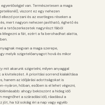
t egyenlőségjel van. Természetesen a maga
zigetelésnél), viszont ez egy nehezen
 elkezd porzani és az esetleges réseken a
tés, mert nagyon nehezen javítható, éghető és
vel a tetőszerkezetek nagyrészt fából
lélegezni a fát, ezért a fa berohadhat alatta,
tben.
lőanyagnak megvan a maga szerepe,
ogy melyik szigetelőanyagot hová és mikor
gy mit akarunk szigetelni, milyen anyaggal
 kivitelezést. A prioritási sorrend kialakítása
, hanem az időjárási adottságokat is
en-nyáron, hóban, esőben is el lehet végezni,
roblémásabb: ahogy beköszönt a hideg idő
san megnőhet a száradási idő, ráadásul a
 jót, ha túl sokáig éri a nap vagy egyéb