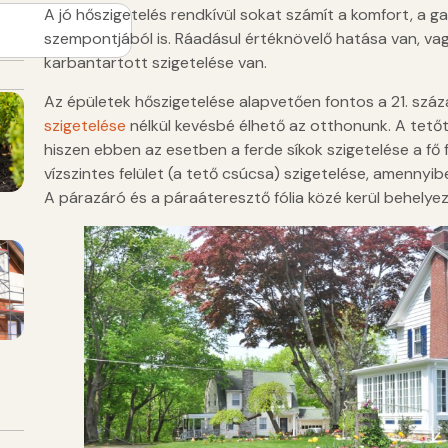
A jó hőszigetelés rendkívül sokat számít a komfort, 
szempontjából is. Ráadásul értéknövelő hatása van, vagy
karbantartott szigetelése van.
Az épületek hőszigetelése alapvetően fontos a 21. szá
szigetelése
nélkül kevésbé élhető az otthonunk. A tetőt
hiszen ebben az esetben a ferde síkok szigetelése a fő fel
vízszintes felület (a tető csúcsa) szigetelése, amennyib
A párazáró és a páraáteresztő fólia közé kerül behely