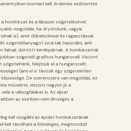
z, amennyiben bontani kell, érdemes esőmentes
 a homlokzat és a lábazat szigetelésével.
yabb megoldás, ha dryvitolunk, vagyis
irolnak is), amit dűbelezéssel és ragasztással
lló szigetelőanyagot szoktak használni, ami
eren falnak döntött kerékpárnak. A homlokzatnál
bban szigetelő grafitos hungarocell. Viszont
zigetelnénk, felejtsük el a hungarocellt.
vességet (ami el is távozik egy szigeteletlen
ő képessége. De szerencsére van megoldás, ez
ési művelete, viszont nagyon jó a
ele a vályogfalakat is. Az aljzat
i, ebben az esetben nem lényeges a
 Meg kell vizsgálni az épület homlokzatának
el kell távolítani a fölösleges, megmozdult