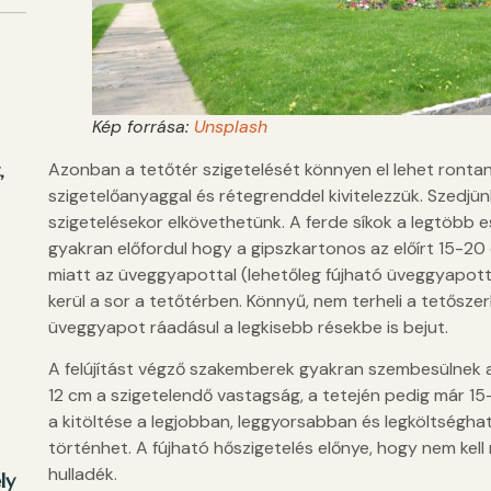
Kép forrása:
Unsplash
Azonban a tetőtér szigetelését könnyen el lehet rontan
,
szigetelőanyaggal és rétegrenddel kivitelezzük. Szedjü
szigetelésekor elkövethetünk. A ferde síkok a legtöbb e
gyakran előfordul hogy a gipszkartonos az előírt 15-2
miatt az üveggyapottal (lehetőleg fújható üveggyapottal
kerül a sor a tetőtérben. Könnyű, nem terheli a tetősze
üveggyapot ráadásul a legkisebb résekbe is bejut.
A felújítást végző szakemberek gyakran szembesülnek az
12 cm a szigetelendő vastagság, a tetején pedig már 15
a kitöltése a legjobban, leggyorsabban és legköltség
történhet. A fújható hőszigetelés előnye, hogy nem kel
hulladék.
ly