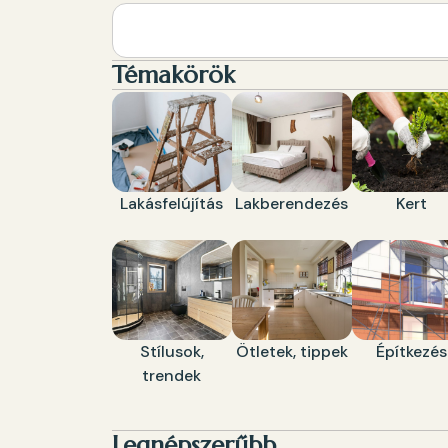
Témakörök
Lakásfelújítás
Lakberendezés
Kert
Stílusok,
Ötletek, tippek
Építkezés
trendek
Legnépszerűbb