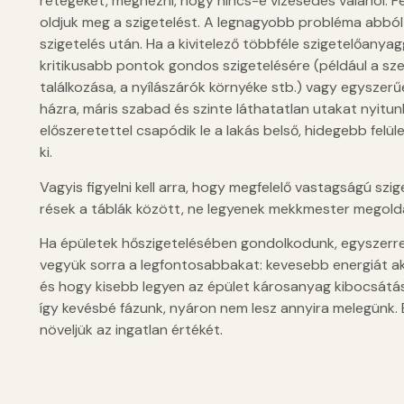
rétegeket, megnézni, hogy nincs-e vizesedés valahol. Fel
oldjuk meg a szigetelést. A legnagyobb probléma abbó
szigetelés után. Ha a kivitelező többféle szigetelőanya
kritikusabb pontok gondos szigetelésére (például a sze
találkozása, a nyílászárók környéke stb.) vagy egyszer
házra, máris szabad és szinte láthatatlan utakat nyitun
előszeretettel csapódik le a lakás belső, hidegebb felü
ki.
Vagyis figyelni kell arra, hogy megfelelő vastagságú szig
rések a táblák között, ne legyenek mekkmester megol
Ha épületek hőszigetelésében gondolkodunk, egyszerre 
vegyük sorra a legfontosabbakat: kevesebb energiát ak
és hogy kisebb legyen az épület károsanyag kibocsátása
így kevésbé fázunk, nyáron nem lesz annyira melegünk.
növeljük az ingatlan értékét.