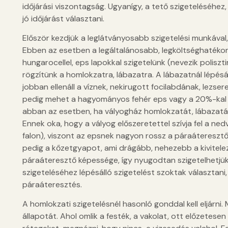
időjárási viszontagság. Ugyanígy, a tető szigeteléséhe
jó időjárást választani.
Először kezdjük a leglátványosabb szigetelési munkával,
Ebben az esetben a legáltalánosabb, legköltséghatékon
hungarocellel, eps lapokkal szigetelünk (nevezik poliszt
rögzítünk a homlokzatra, lábazatra. A lábazatnál lépésá
jobban ellenáll a víznek, nekirugott focilabdának, lezs
pedig mehet a hagyományos fehér eps vagy a 20%-kal jo
abban az esetben, ha vályogház homlokzatát, lábazatát s
Ennek oka, hogy a vályog előszeretettel szívja fel a ned
falon), viszont az epsnek nagyon rossz a páraátereszt
pedig a kőzetgyapot, ami drágább, nehezebb a kivitelez
páraáteresztő képessége, így nyugodtan szigetelhetjük v
szigeteléséhez lépésálló szigetelést szoktak választan
páraáteresztés.
A homlokzati szigetelésnél hasonló gonddal kell eljárni.
állapotát. Ahol omlik a festék, a vakolat, ott előzetesen 