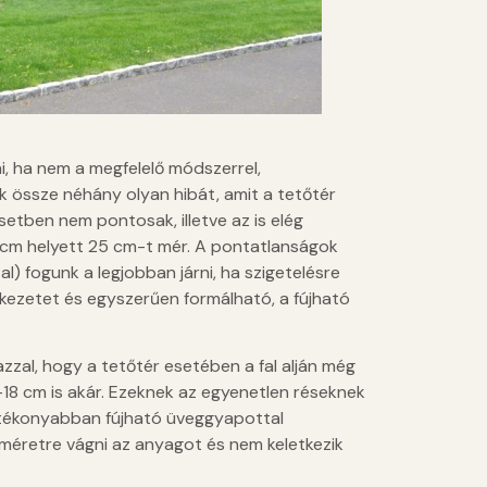
i, ha nem a megfelelő módszerrel,
nk össze néhány olyan hibát, amit a tetőtér
setben nem pontosak, illetve az is elég
0 cm helyett 25 cm-t mér. A pontatlanságok
) fogunk a legjobban járni, ha szigetelésre
rkezetet és egyszerűen formálható, a fújható
zal, hogy a tetőtér esetében a fal alján még
-18 cm is akár. Ezeknek az egyenetlen réseknek
hatékonyabban fújható üveggyapottal
l méretre vágni az anyagot és nem keletkezik