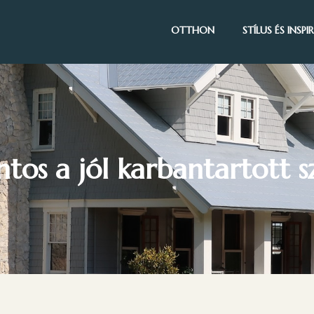
OTTHON
STÍLUS ÉS INSP
tos a jól karbantartott s