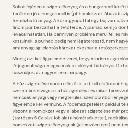
Sokak fejében a szigetelőanyag és a hungarocell közöt
területén jó a hungarocell is (pl. homlokzati, lábazati s
formázható anyag. A kőzetgyapottal egy baj van: idővel
finom por beszállhat a tetőtérbe. A purhab sem jó dön
levakarhatatlan. Ha bármilyen probléma merül fel, és mi
készülnek, a purhab pedig nem légáteresztő, nem hagyja 
ami anyagilag jelentős károkat okozhat a tetőszerkeze
Mindig azt kell figyelembe venni, hogy minden szigete
létjogosultsága, megvannak az előnyei-hátrányai. De h
használjuk, az nagyon nem mindegy.
A ház szigetelése során először is azt kell eldönteni, ho
szeretnénk elvégezni a hőszigetelést és mikor tervezzük a
nemcsak anyagi vagy megtérülési szempontból lényeges
figyelembe kell vennünk. A födémszigetelést például tél
viszont a homlokzat vagy a lábazat szigetelése már p
(tartósan 5 Celsius fok alatti hőmérséklettel), radikáli
homlokzati szigetelőanyagnak (jellemzően eps) nem tesz