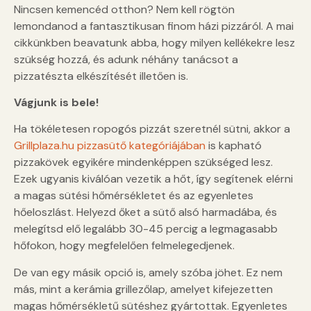
Nincsen kemencéd otthon? Nem kell rögtön
lemondanod a fantasztikusan finom házi pizzáról. A mai
cikkünkben beavatunk abba, hogy milyen kellékekre lesz
szükség hozzá, és adunk néhány tanácsot a
pizzatészta elkészítését illetően is.
Vágjunk is bele!
Ha tökéletesen ropogós pizzát szeretnél sütni, akkor a
Grillplaza.hu pizzasütő kategóriájában
is kapható
pizzakövek egyikére mindenképpen szükséged lesz.
Ezek ugyanis kiválóan vezetik a hőt, így segítenek elérni
a magas sütési hőmérsékletet és az egyenletes
hőeloszlást. Helyezd őket a sütő alsó harmadába, és
melegítsd elő legalább 30-45 percig a legmagasabb
hőfokon, hogy megfelelően felmelegedjenek.
De van egy másik opció is, amely szóba jöhet. Ez nem
más, mint a kerámia grillezőlap, amelyet kifejezetten
magas hőmérsékletű sütéshez gyártottak. Egyenletes