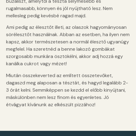
búzaliszt, amelytől a tészta selymesebb és
rugalmasabb, könnyen és jól nyújtható lesz. Nem
mellesleg pedig kevésbé ragad majd.
Ami pedig az élesztőt illeti, az olaszok hagyományosan
sörélesztőt használnak. Abban az esetben, ha ilyen nem
kapsz, akkor természetesen a normál élesztő ugyanúgy
megfelel. Ha szeretnéd a benne lakozó gombákat
szorgosabb munkára ösztökélni, akkor adj hozzá egy
kanálka cukrot vagy mézet!
Miután összekeverted az említett összetevőket,
dagaszd meg alaposan a tésztát, és hagyd legalább 2-
3 órát kelni. Semmiképpen se kezdd el előbb kinyújtani,
máskülönben nem lesz finom és egyenletes. Jó
étvágyat kívánunk az elkészült pizzához!