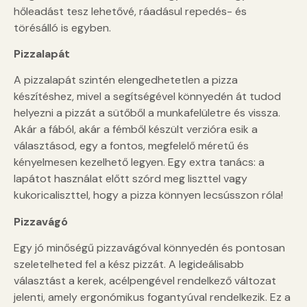
hőleadást tesz lehetővé, ráadásul repedés- és
törésálló is egyben.
Pizzalapát
A pizzalapát szintén elengedhetetlen a pizza
készítéshez, mivel a segítségével könnyedén át tudod
helyezni a pizzát a sütőből a munkafelületre és vissza.
Akár a fából, akár a fémből készült verzióra esik a
választásod, egy a fontos, megfelelő méretű és
kényelmesen kezelhető legyen. Egy extra tanács: a
lapátot használat előtt szórd meg liszttel vagy
kukoricaliszttel, hogy a pizza könnyen lecsússzon róla!
Pizzavágó
Egy jó minőségű pizzavágóval könnyedén és pontosan
szeletelheted fel a kész pizzát. A legideálisabb
választást a kerek, acélpengével rendelkező változat
jelenti, amely ergonómikus fogantyúval rendelkezik. Ez a