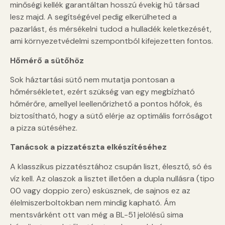
minőségi kellék garantáltan hosszú évekig hű társad
lesz majd. A segítségével pedig elkerülheted a
pazarlást, és mérsékelni tudod a hulladék keletkezését,
ami környezetvédelmi szempontból kifejezetten fontos.
Hőmérő a sütőhöz
Sok háztartási sütő nem mutatja pontosan a
hőmérsékletet, ezért szükség van egy megbízható
hőmérőre, amellyel leellenőrizhető a pontos hőfok, és
biztosítható, hogy a sütő elérje az optimális forróságot
a pizza sütéséhez.
Tanácsok a pizzatészta elkészítéséhez
A klasszikus pizzatésztához csupán liszt, élesztő, só és
víz kell. Az olaszok a lisztet illetően a dupla nullásra (tipo
00 vagy doppio zero) esküsznek, de sajnos ez az
élelmiszerboltokban nem mindig kapható. Ám
mentsvárként ott van még a BL-51 jelölésű sima