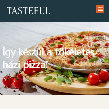
Így készül a tökéletes
házi pizza!