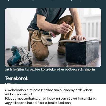
Lakásfelújítás tervezése költségkeret és időbeosztás alapján
Témakörök
Otthon
A weboldalon a minőségi felhasználói élmény érdekében
Stílus és Inspiráció
sütiket használunk.
Kert és Szabadidő
Többet megtudhatsz arról, hogy milyen sütiket használunk,
vagy kikapcsolhatod őket a
beállításokban
.
Építkezés