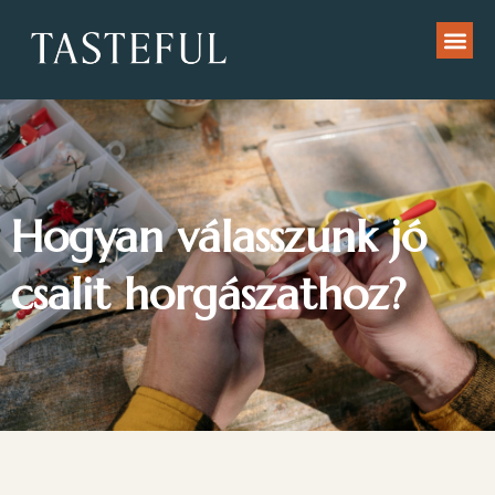
Hogyan válasszunk jó
csalit horgászathoz?