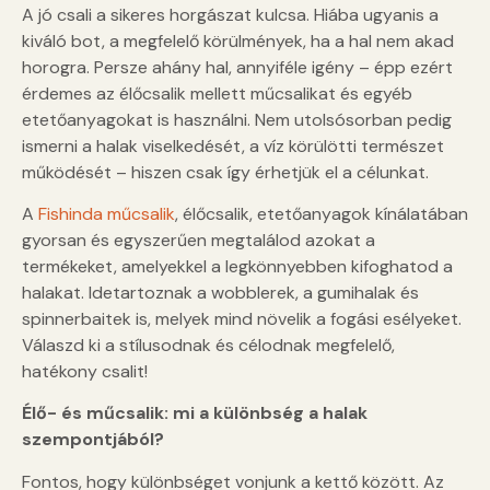
A jó csali a sikeres horgászat kulcsa. Hiába ugyanis a
kiváló bot, a megfelelő körülmények, ha a hal nem akad
horogra. Persze ahány hal, annyiféle igény – épp ezért
érdemes az élőcsalik mellett műcsalikat és egyéb
etetőanyagokat is használni. Nem utolsósorban pedig
ismerni a halak viselkedését, a víz körülötti természet
működését – hiszen csak így érhetjük el a célunkat.
A
Fishinda műcsalik
, élőcsalik, etetőanyagok kínálatában
gyorsan és egyszerűen megtalálod azokat a
termékeket, amelyekkel a legkönnyebben kifoghatod a
halakat. Idetartoznak a wobblerek, a gumihalak és
spinnerbaitek is, melyek mind növelik a fogási esélyeket.
Válaszd ki a stílusodnak és célodnak megfelelő,
hatékony csalit!
Élő- és műcsalik: mi a különbség a halak
szempontjából?
Fontos, hogy különbséget vonjunk a kettő között. Az