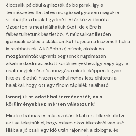
élőcsalik például a giliszták és bogarak, így a
természetes illattal és mozgással gyorsan magukra
vonhatják a halak figyelmét. Akár közvetlenül a
vízparton is megtalálhatjuk őket, de előre is
felkészülhetünk készletből. A műcsalikat illetően
igencsak széles a skála, amiket teljesen a kiszemelt halra
is szabhatunk. A különböző színek, alakok és
mozgásminták ugyanis segítenek rugalmasan
alkalmazkodni az adott körülményekhez. Így vagy úgy, a
csali megjelenése és mozgása mindenképpen legyen
hiteles, élethű, hiszen enélkül nehéz lesz elhitetni a
halakkal, hogy ott egy finom táplálék található.
Ismerjük az adott hal természetét, és a
körülményekhez mérten válasszunk!
Minden hal más és más szokásokkal rendelkezik, illetve
azt se felejtsük el, hogy milyen okos állatokról van szó.
Hiába a jó csali, egy idő után rájönnek a dologra, és