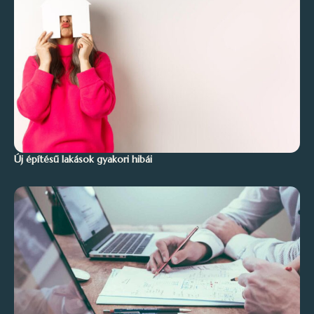
Új építésű lakások gyakori hibái