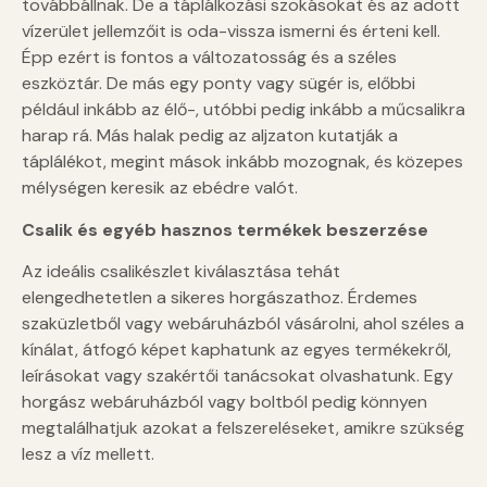
továbbállnak. De a táplálkozási szokásokat és az adott
vízerület jellemzőit is oda-vissza ismerni és érteni kell.
Épp ezért is fontos a változatosság és a széles
eszköztár. De más egy ponty vagy sügér is, előbbi
például inkább az élő-, utóbbi pedig inkább a műcsalikra
harap rá. Más halak pedig az aljzaton kutatják a
táplálékot, megint mások inkább mozognak, és közepes
mélységen keresik az ebédre valót.
Csalik és egyéb hasznos termékek beszerzése
Az ideális csalikészlet kiválasztása tehát
elengedhetetlen a sikeres horgászathoz. Érdemes
szaküzletből vagy webáruházból vásárolni, ahol széles a
kínálat, átfogó képet kaphatunk az egyes termékekről,
leírásokat vagy szakértői tanácsokat olvashatunk. Egy
horgász webáruházból vagy boltból pedig könnyen
megtalálhatjuk azokat a felszereléseket, amikre szükség
lesz a víz mellett.