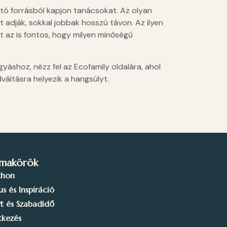
ató forrásból kapjon tanácsokat. Az olyan
 adják, sokkal jobbak hosszú távon. Az ilyen
tt az is fontos, hogy milyen minőségű
yáshoz, nézz fel az Ecofamily oldalára, ahol
áltásra helyezik a hangsúlyt.
makörök
thon
lus és Inspiráció
t és Szabadidő
tkezés