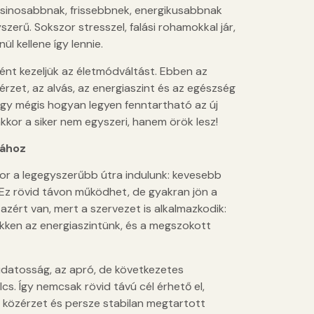
 csinosabbnak, frissebbnek, energikusabbnak
erű. Sokszor stresszel, falási rohamokkal jár,
ül kellene így lennie.
ént kezeljük az életmódváltást. Ebben az
rzet, az alvás, az energiaszint és az egészség
hogy mégis hogyan legyen fenntartható az új
akkor a siker nem egyszeri, hanem örök lesz!
rához
szor a legegyszerűbb útra indulunk: kevesebb
 Ez rövid távon működhet, de gyakran jön a
azért van, mert a szervezet is alkalmazkodik:
ökken az energiaszintünk, és a megszokott
tudatosság, az apró, de következetes
cs. Így nemcsak rövid távú cél érhető el,
 közérzet és persze stabilan megtartott