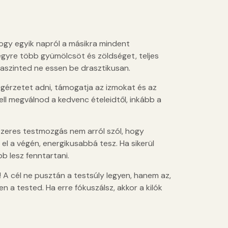
 hogy egyik napról a másikra mindent
egyre több gyümölcsöt és zöldséget, teljes
iaszinted ne essen be drasztikusan.
tségérzetet adni, támogatja az izmokat és az
ll megválnod a kedvenc ételeidtől, inkább a
szeres testmozgás nem arról szól, hogy
el a végén, energikusabbá tesz. Ha sikerül
b lesz fenntartani.
! A cél ne pusztán a testsúly legyen, hanem az,
 a tested. Ha erre fókuszálsz, akkor a kilók