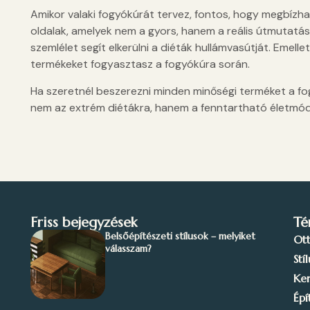
Amikor valaki fogyókúrát tervez, fontos, hogy megbízh
oldalak, amelyek nem a gyors, hanem a reális útmutatást
szemlélet segít elkerülni a diéták hullámvasútját. Emelle
termékeket fogyasztasz a fogyókúra során.
Ha szeretnél beszerezni minden minőségi terméket a fog
nem az extrém diétákra, hanem a fenntartható életmódv
Friss bejegyzések
Té
Belsőépítészeti stílusok – melyiket
Ot
válasszam?
Stí
Ker
Épí