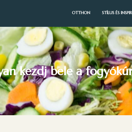
OTTHON
STÍLUS ÉS INSP
an kezdj bele a fogyókú