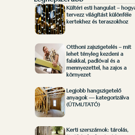
Kültéri esti hangulat – hogy
tervezz világítást különféle
kertekhez és teraszokhoz
Otthoni zajszigetelés – mit
lehet tényleg kezdeni a
falakkal, padlóval és a
mennyezettel, ha zajos a
környezet
Legjobb hangszigetelő
anyagok — kategorizálva
(ÚTMUTATÓ)
Kerti szerszámok: tárolás,