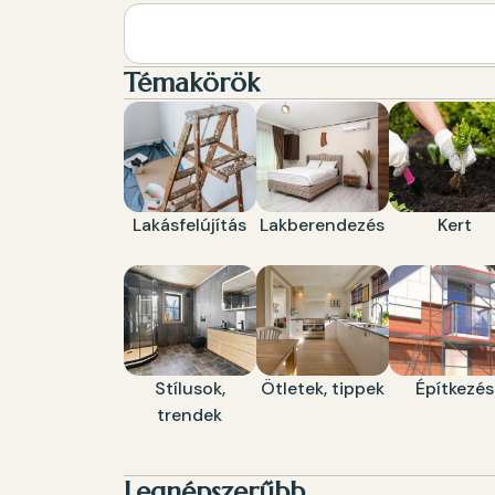
Témakörök
Lakásfelújítás
Lakberendezés
Kert
Stílusok,
Ötletek, tippek
Építkezés
trendek
Legnépszerűbb