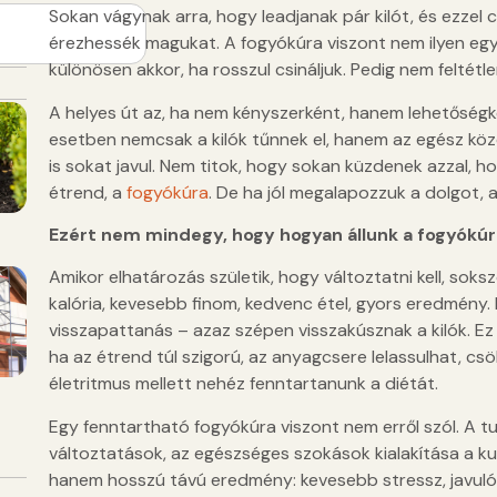
Sokan vágynak arra, hogy leadjanak pár kilót, és ezzel
érezhessék magukat. A fogyókúra viszont nem ilyen egysz
különösen akkor, ha rosszul csináljuk. Pedig nem feltétlen
A helyes út az, ha nem kényszerként, hanem lehetőségk
esetben nemcsak a kilók tűnnek el, hanem az egész közé
is sokat javul. Nem titok, hogy sokan küzdenek azzal, 
étrend, a
fogyókúra
. De ha jól megalapozzuk a dolgot, 
Ezért nem mindegy, hogy hogyan állunk a fogyókú
Amikor elhatározás születik, hogy változtatni kell, sok
kalória, kevesebb finom, kedvenc étel, gyors eredmény.
visszapattanás – azaz szépen visszakúsznak a kilók. Ez 
ha az étrend túl szigorú, az anyagcsere lelassulhat, cs
életritmus mellett nehéz fenntartanunk a diétát.
Egy fenntartható fogyókúra viszont nem erről szól. A 
változtatások, az egészséges szokások kialakítása a kul
hanem hosszú távú eredmény: kevesebb stressz, javuló