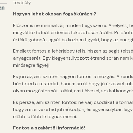
testsúly.
an
Hogyan lehet okosan fogyókúrázni?
Először is ne minimalizálj mindent egyszerre. Ahelyett,
megváltoztatnál, érdemes fokozatosan átállni. Például 
értékű gabonát egyél, és közben figyeld, hogy az energ
Emellett fontos a fehérjebevitel is, hiszen az segít tel
anyagcserét. Egy kiegyensúlyozott étrend során nem ke
minőségre figyelj.
És jön az, ami szintén nagyon fontos: a mozgás. A rend
bünteted a testedet, hanem arról, hogy jó érzéssel tölt 
olyan mozgásformát találni, amit élvezel, sokkal könnyeb
És persze, ami szintén fontos: ne várj csodákat azonnal
hogy a szervezeted jól működjön, és egyensúlyban legyen
előbb-utóbb le fognak menni.
Fontos a szakértői információ!