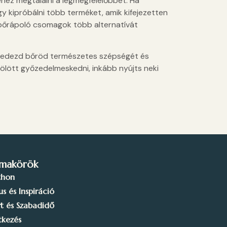
ehéz megtalálni a legmegfelelőbbet. Ha
gy kipróbálni több terméket, amik kifejezetten
 bőrápoló csomagok több alternatívát
felfedezd bőröd természetes szépségét és
fölött győzedelmeskedni, inkább nyújts neki
makörök
thon
lus és Inspiráció
t és Szabadidő
tkezés