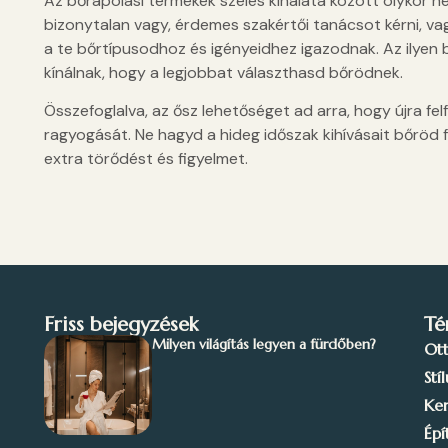
Az bőrápolási termékek széles kínálata között olykor n
bizonytalan vagy, érdemes szakértői tanácsot kérni, va
a te bőrtípusodhoz és igényeidhez igazodnak. Az ilyen
kínálnak, hogy a legjobbat választhasd bőrödnek.
Összefoglalva, az ősz lehetőséget ad arra, hogy újra 
ragyogását. Ne hagyd a hideg időszak kihívásait bőröd 
extra törődést és figyelmet.
Friss bejegyzések
Té
Milyen világítás legyen a fürdőben?
Ot
Stí
Ker
Épí