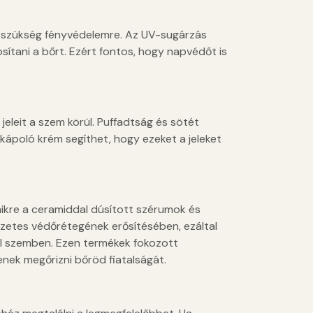
s szükség fényvédelemre. Az UV-sugárzás
sítani a bőrt. Ezért fontos, hogy napvédőt is
jeleit a szem körül. Puffadtság és sötét
ékápoló krém segíthet, hogy ezeket a jeleket
ikre a ceramiddal dúsított szérumok és
zetes védőrétegének erősítésében, ezáltal
kal szemben. Ezen termékek fokozott
enek megőrizni bőröd fiatalságát.