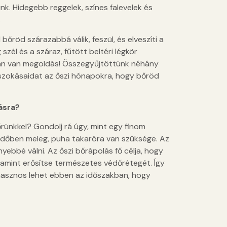
k. Hidegebb reggelek, színes falevelek és
.
őröd szárazabbá válik, feszül, és elveszíti a
szél és a száraz, fűtött beltéri légkör
an van megoldás! Összegyűjtöttünk néhány
 szokásaidat az őszi hónapokra, hogy bőröd
ásra?
őrünkkel? Gondolj rá úgy, mint egy finom
időben meleg, puha takaróra van szüksége. Az
ebbé válni. Az őszi bőrápolás fő célja, hogy
amint erősítse természetes védőrétegét. Így
hasznos lehet ebben az időszakban, hogy