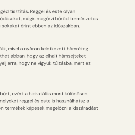
géd tisztítás. Reggel és este olyan
eződéseket, mégis megőrzi bőröd természetes
i sokakat érint ebben az időszakban.
lik, mivel a nyáron keletkezett hámréteg
thet abban, hogy az elhalt hámsejteket
igyelj arra, hogy ne vigyük túlzásba, mert ez
a bőrt, ezért a hidratálás most különösen
melyeket reggel és este is használhatsz a
en termékek képesek megelőzni a kiszáradást