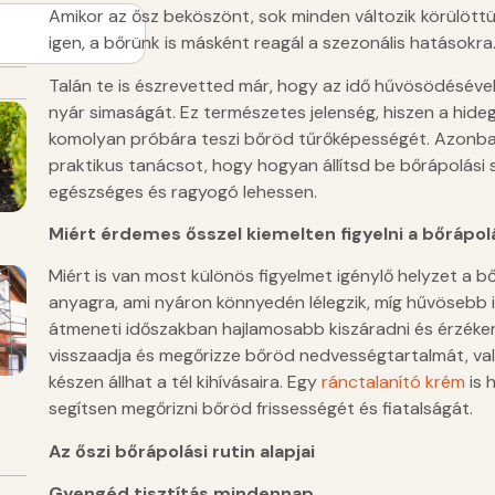
Amikor az ősz beköszönt, sok minden változik körülöttün
igen, a bőrünk is másként reagál a szezonális hatásokra
Talán te is észrevetted már, hogy az idő hűvösödésével b
nyár simaságát. Ez természetes jelenség, hiszen a hideg 
komolyan próbára teszi bőröd tűrőképességét. Azonb
praktikus tanácsot, hogy hogyan állítsd be bőrápolási
egészséges és ragyogó lehessen.
Miért érdemes ősszel kiemelten figyelni a bőrápol
Miért is van most különös figyelmet igénylő helyzet a b
anyagra, ami nyáron könnyedén lélegzik, míg hűvösebb 
átmeneti időszakban hajlamosabb kiszáradni és érzékeny
visszaadja és megőrizze bőröd nedvességtartalmát, val
készen állhat a tél kihívásaira. Egy
ránctalanító krém
is 
segítsen megőrizni bőröd frissességét és fiatalságát.
Az őszi bőrápolási rutin alapjai
Gyengéd tisztítás mindennap