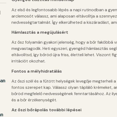
Az első és legfontosabb lépés a napi rutinodban a gyen
d
arclemosót válassz, ami alaposan eltávolítja a szenny
nedvességtartalmát. Így elkerülheted a kiszáradást, am
Hámlasztás a megújulásért
Az ősz folyamán gyakori jelenség, hogy a bőr fakóbbá vá
megvastagodik. Heti egyszeri, gyengéd hámlasztás segí
eltávolítsd, így bőröd újra friss, életteli lehet. Viszont f
irritációt okozhat.
Fontos a mélyhidratálás
ban
Az őszi szél és a fűtött helységek levegője megterheli 
fontos szerepet kap. Válassz olyan tápláló krémeket, a
bőröd megfelelő nedvességének fenntartásához. Az ily
és a bőr érzékenységét.
Az őszi bőrápolás további lépései
an