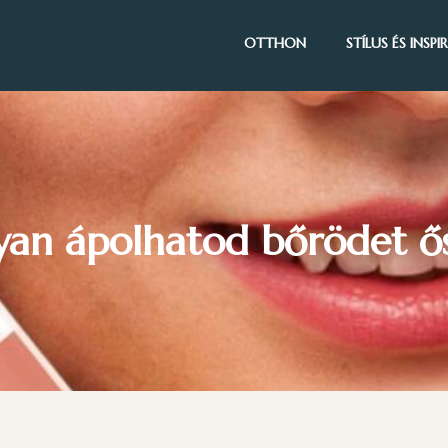
OTTHON
STÍLUS ÉS INSP
an ápolhatod bőrödet ős