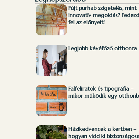
Fújt purhab szigetelés, mint
innovatív megoldás? Fedez
fel az előnyeit!
Legjobb kávéfőző otthonra
Falfeliratok és tipográfia –
mikor működik egy otthon
Házikedvencek a kertben –
hogyan vidd ki biztonságos