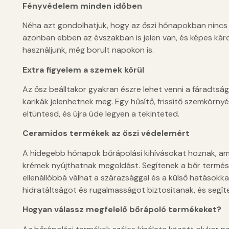
Fényvédelem minden időben
Néha azt gondolhatjuk, hogy az őszi hónapokban ninc
azonban ebben az évszakban is jelen van, és képes káro
használjunk, még borult napokon is.
Extra figyelem a szemek körül
Az ősz beálltakor gyakran észre lehet venni a fáradtság 
karikák jelenhetnek meg. Egy hűsítő, frissítő szemkörny
eltüntesd, és újra üde legyen a tekinteted.
Ceramidos termékek az őszi védelemért
A hidegebb hónapok bőrápolási kihívásokat hoznak, am
krémek nyújthatnak megoldást. Segítenek a bőr termés
ellenállóbbá válhat a szárazsággal és a külső hatások
hidratáltságot és rugalmasságot biztosítanak, és segít
Hogyan válassz megfelelő bőrápoló termékeket?