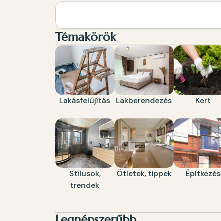
Témakörök
Lakásfelújítás
Lakberendezés
Kert
Stílusok,
Ötletek, tippek
Építkezés
trendek
Legnépszerűbb