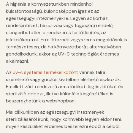
A higiénia a környezetünkben mindenhol
kulcsfontosságú, különösképpen igaz ez az
egészségügyi intézményekre. Legyen az kórház,
rendelőintézet, háziorvosi vagy fogászati rendelő,
elengedhetetlen a rendszeres fertőtlenítés, az
infekciókontroll. Erre léteznek vegyszeres megoldások is
természetesen, de ha környezetbarát alternatívában
gondolkodunk, akkor az UV-C technológiát érdemes
alkalmazni.
Az
uv-c systems termékei között
vannak falra
szerelhető vagy gurulós kivitelben elérhető eszközök.
Emellett zárt rendszerű armatúrákat, légtisztítókat és
sterilizáló dobozt, illetve különféle kiegészítőket is
beszerezhetünk a webshopban.
Mai cikkünkben az egészségügyi intézmények
sterilizálásáról írunk, hogy könnyebb legyen eldönteni,
milyen készüléket érdemes beszerezni ebből a célból.