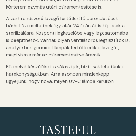
kórterem egymás utáni csíramentesítése is.
A zárt rendszerű levegő fertőtlenítő berendezések
bárhol üzemelhetnek, így akár 24 órán át is képesek a
sterilizálásra. Központi légkezelőbe vagy légcsatornába
is beépíthetők. Vannak olyan ventilátoros légtisztítók is,
amelyekben germicid lámpák fertőtlenítik a levegőt,
majd vissza már az csíramentesítve áramlik.
Bármelyik készüléket is választjuk, biztosak lehetünk a
hatékonyságukban. Arra azonban mindenképp
ügyeljünk, hogy hová, milyen UV-C lámpa kerüljön!