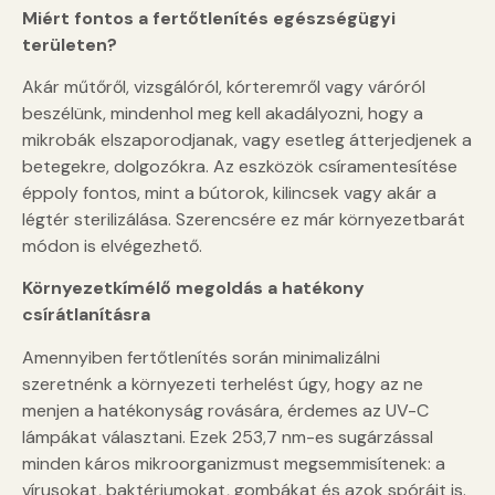
Miért fontos a fertőtlenítés egészségügyi
területen?
Akár műtőről, vizsgálóról, kórteremről vagy váróról
beszélünk, mindenhol meg kell akadályozni, hogy a
mikrobák elszaporodjanak, vagy esetleg átterjedjenek a
betegekre, dolgozókra. Az eszközök csíramentesítése
éppoly fontos, mint a bútorok, kilincsek vagy akár a
légtér sterilizálása. Szerencsére ez már környezetbarát
módon is elvégezhető.
Környezetkímélő megoldás a hatékony
csírátlanításra
Amennyiben fertőtlenítés során minimalizálni
szeretnénk a környezeti terhelést úgy, hogy az ne
menjen a hatékonyság rovására, érdemes az UV-C
lámpákat választani. Ezek 253,7 nm-es sugárzással
minden káros mikroorganizmust megsemmisítenek: a
vírusokat, baktériumokat, gombákat és azok spóráit is.