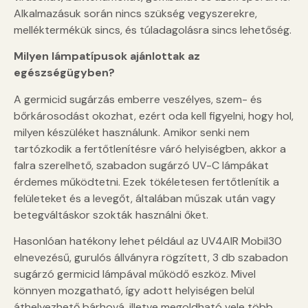
Alkalmazásuk során nincs szükség vegyszerekre,
melléktermékük sincs, és túladagolásra sincs lehetőség.
Milyen lámpatípusok ajánlottak az
egészségügyben?
A germicid sugárzás emberre veszélyes, szem- és
bőrkárosodást okozhat, ezért oda kell figyelni, hogy hol,
milyen készüléket használunk. Amikor senki nem
tartózkodik a fertőtlenítésre váró helyiségben, akkor a
falra szerelhető, szabadon sugárzó UV-C lámpákat
érdemes működtetni. Ezek tökéletesen fertőtlenítik a
felületeket és a levegőt, általában műszak után vagy
betegváltáskor szokták használni őket.
Hasonlóan hatékony lehet például az UV4AIR Mobil30
elnevezésű, gurulós állványra rögzített, 3 db szabadon
sugárzó germicid lámpával működő eszköz. Mivel
könnyen mozgatható, így adott helyiségen belül
áthelyezhető bárhová, illetve megoldható vele több