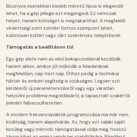
Bizonyos esetekben kisebb méretű típus is elegendő
lehet, ha a gép jellege ezt megengedi. Ez nemcsak
helyet, hanem költséget is megtakaríthat. A megfelelő
védettségi szint szintén fontos szempont lehet,
különösen kültéri vagy zárt szekrényes telepítésnél.
Támogatás a beállításon túl
Egy gép élete nem az első bekapcsolásnál kezdődik,
hanem akkor, amikor jól működik a feladatának
megfelelően, nap mint nap. Ehhez pedig a technikai
háttér és emberi segítség is szükséges. Legyen szó
kérdésről, új paraméterezésről vagy egy váratlan
helyszíni probléma megoldásáról, a tapasztalt szakértői
jelenlét felbecsülhetetlen.
A modern frekvenciaváltók programozása ma már nem
kiváltság, hanem alapelvárás. Az, hogy ezt valaki saját
kezűleg vagy mérnöki támogatással oldja meg, hosszú
távon kihat az egész rendszer stabilitására. Ráadásul