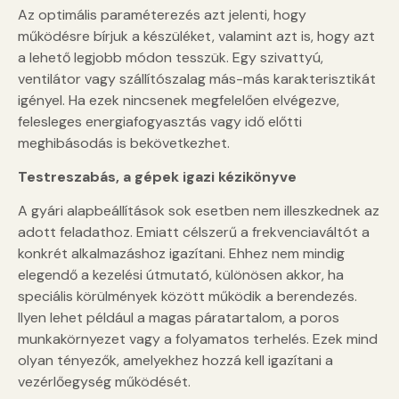
Az optimális paraméterezés azt jelenti, hogy
működésre bírjuk a készüléket, valamint azt is, hogy azt
a lehető legjobb módon tesszük. Egy szivattyú,
ventilátor vagy szállítószalag más-más karakterisztikát
igényel. Ha ezek nincsenek megfelelően elvégezve,
felesleges energiafogyasztás vagy idő előtti
meghibásodás is bekövetkezhet.
Testreszabás, a gépek igazi kézikönyve
A gyári alapbeállítások sok esetben nem illeszkednek az
adott feladathoz. Emiatt célszerű a frekvenciaváltót a
konkrét alkalmazáshoz igazítani. Ehhez nem mindig
elegendő a kezelési útmutató, különösen akkor, ha
speciális körülmények között működik a berendezés.
Ilyen lehet például a magas páratartalom, a poros
munkakörnyezet vagy a folyamatos terhelés. Ezek mind
olyan tényezők, amelyekhez hozzá kell igazítani a
vezérlőegység működését.