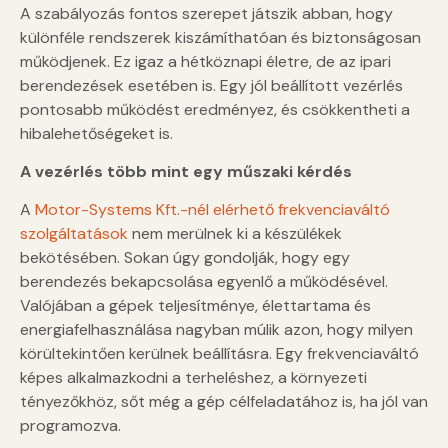
A szabályozás fontos szerepet játszik abban, hogy
különféle rendszerek kiszámíthatóan és biztonságosan
működjenek. Ez igaz a hétköznapi életre, de az ipari
berendezések esetében is. Egy jól beállított vezérlés
pontosabb működést eredményez, és csökkentheti a
hibalehetőségeket is.
A vezérlés több mint egy műszaki kérdés
A
Motor-Systems Kft.-nél elérhető frekvenciaváltó
szolgáltatások
nem merülnek ki a készülékek
bekötésében. Sokan úgy gondolják, hogy egy
berendezés bekapcsolása egyenlő a működésével.
Valójában a gépek teljesítménye, élettartama és
energiafelhasználása nagyban múlik azon, hogy milyen
körültekintően kerülnek beállításra. Egy frekvenciaváltó
képes alkalmazkodni a terheléshez, a környezeti
tényezőkhöz, sőt még a gép célfeladatához is, ha jól van
programozva.