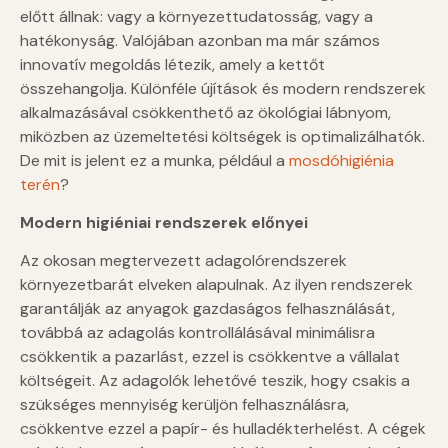
előtt állnak: vagy a környezettudatosság, vagy a
hatékonyság. Valójában azonban ma már számos
innovatív megoldás létezik, amely a kettőt
összehangolja. Különféle újítások és modern rendszerek
alkalmazásával csökkenthető az ökológiai lábnyom,
miközben az üzemeltetési költségek is optimalizálhatók.
De mit is jelent ez a munka, például a
mosdóhigiénia
terén
?
Modern higiéniai rendszerek előnyei
Az okosan megtervezett adagolórendszerek
környezetbarát elveken alapulnak. Az ilyen rendszerek
garantálják az anyagok gazdaságos felhasználását,
továbbá az adagolás kontrollálásával minimálisra
csökkentik a pazarlást, ezzel is csökkentve a vállalat
költségeit. Az adagolók lehetővé teszik, hogy csakis a
szükséges mennyiség kerüljön felhasználásra,
csökkentve ezzel a papír- és hulladékterhelést. A cégek