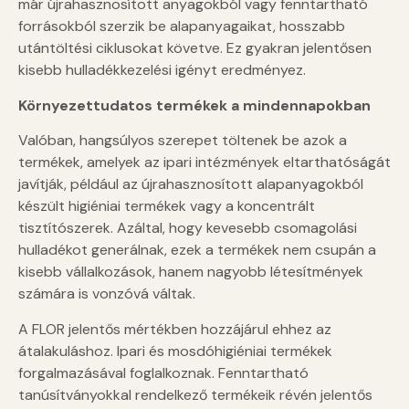
már újrahasznosított anyagokból vagy fenntartható
forrásokból szerzik be alapanyagaikat, hosszabb
utántöltési ciklusokat követve. Ez gyakran jelentősen
kisebb hulladékkezelési igényt eredményez.
Környezettudatos termékek a mindennapokban
Valóban, hangsúlyos szerepet töltenek be azok a
termékek, amelyek az ipari intézmények eltarthatóságát
javítják, például az újrahasznosított alapanyagokból
készült higiéniai termékek vagy a koncentrált
tisztítószerek. Azáltal, hogy kevesebb csomagolási
hulladékot generálnak, ezek a termékek nem csupán a
kisebb vállalkozások, hanem nagyobb létesítmények
számára is vonzóvá váltak.
A FLOR jelentős mértékben hozzájárul ehhez az
átalakuláshoz. Ipari és mosdóhigiéniai termékek
forgalmazásával foglalkoznak. Fenntartható
tanúsítványokkal rendelkező termékeik révén jelentős