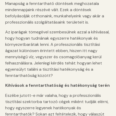
Manapság a fenntartható döntések meghozatala
mindennapjaink részévé vált. Ezek a döntések
befolyásolják otthonaink, munkahelyeink vagy akár a
professzionális szolgáltatásaink területeit is.
Az iparágak tömegével szembesülnek azzal a kihívással,
hogy hogyan tudnának egyszerre hatékonyak és
környezetbarátak lenni. A professzionális tisztítási
ágazat különösen érintett ebben, hiszen itt nagy
mennyiségű víz, vegyszer és csomagolóanyag kerül
felhasználásra. Jelenlegi kérdés tehát: hogyan lehet
egyensúlyt találni a tisztítási hatékonyság és a
fenntarthatóság között?
Kihívások a fenntarthatóság és hatékonyság terén
Eszébe jutott-e már valaha, hogy a professzionális
tisztítási szektorba tartozó cégek miként tudják elérni,
hogy egyszerre legyenek hatékonyak és
fenntarthatók? Sokan azt feltételezik, hogy válaszút