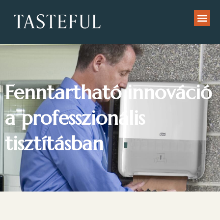
Fenntartható innováció
a professzionális
tisztításban