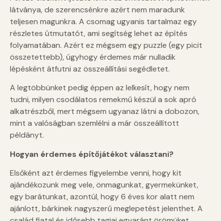
látványa, de szerencsénkre azért nem maradunk
teljesen magunkra. A csomag ugyanis tartalmaz egy
részletes útmutatót, ami segítség lehet az építés
folyamatában. Azért ez mégsem egy puzzle (egy picit
összetettebb), úgyhogy érdemes már nulladik
lépésként átfutni az összeállítási segédletet.
A legtöbbünket pedig éppen az lelkesít, hogy nem
tudni, milyen csodálatos remekmű készül a sok apró
alkatrészből, mert mégsem ugyanaz látni a dobozon,
mint a valóságban szemlélni a már összeállított
példányt.
Hogyan érdemes építőjátékot választani?
Elsőként azt érdemes figyelembe venni, hogy kit
ajándékozunk meg vele, önmagunkat, gyermekünket,
egy barátunkat, azontúl, hogy 6 éves kor alatt nem
ajánlott, bárkinek nagyszerű meglepetést jelenthet. A
család fiatal és idősebb tagjai egyaránt örömüket