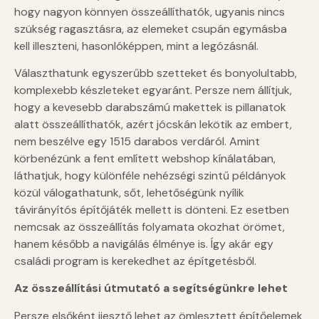
hogy nagyon könnyen összeállíthatók, ugyanis nincs
szükség ragasztásra, az elemeket csupán egymásba
kell illeszteni, hasonlóképpen, mint a legózásnál.
Választhatunk egyszerűbb szetteket és bonyolultabb,
komplexebb készleteket egyaránt. Persze nem állítjuk,
hogy a kevesebb darabszámú makettek is pillanatok
alatt összeállíthatók, azért jócskán lekötik az embert,
nem beszélve egy 1515 darabos verdáról. Amint
körbenézünk a fent említett webshop kínálatában,
láthatjuk, hogy különféle nehézségi szintű példányok
közül válogathatunk, sőt, lehetőségünk nyílik
távirányítós építőjáték mellett is dönteni. Ez esetben
nemcsak az összeállítás folyamata okozhat örömet,
hanem később a navigálás élménye is. Így akár egy
családi program is kerekedhet az építgetésből.
Az összeállítási útmutató a segítségünkre lehet
Persze elsőként ijesztő lehet az ömlesztett építőelemek