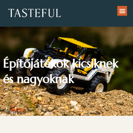
Építőjátékok kicsiknek
és nagyoknak