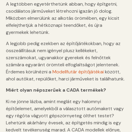
A legtöbben egyetérthetünk abban, hogy építgetni,
csodálatos járműveket létrehozni igazán jó dolog.
Miközben elmerülünk az alkotás örömében, egy kicsit
elfelejthetjük a hétköznapi teendőket, és újra
gyermekek lehetünk.
A legjobb pedig ezekben az építőjátékokban, hogy az
összeállításuk nem igényel plusz kellékeket,
szerszámokat, ugyanakkor gyerekek és felnőttek
számára egyaránt örömteli elfoglaltságot jelentenek.
Érdemes körülnézni a
Modellfutár építőjátékai
között,
ahol autókat, repülőket, harci járműveket is találhatunk.
Miért olyan népszerűek a CADA termékek?
Ki ne jönne lázba, amint meglát egy halomnyi
építőelemet, amelyekből a választott autómakett vagy
egy régóta vágyott gépszörnyeteg ölthet testet?
Lehetünk akárhány évesek, az építgetés mindig is egy
kedvelt tevékenység marad. A CADA modellek előnye,