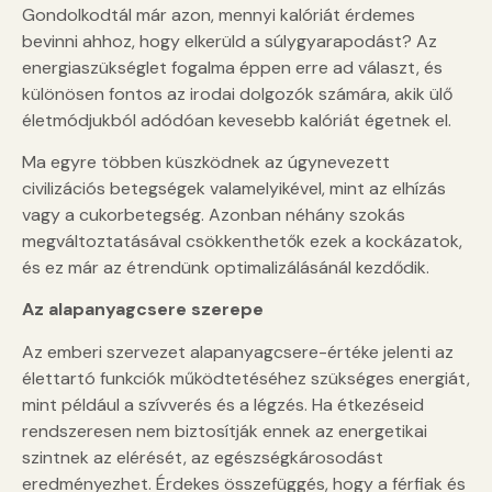
Gondolkodtál már azon, mennyi kalóriát érdemes
bevinni ahhoz, hogy elkerüld a súlygyarapodást? Az
energiaszükséglet fogalma éppen erre ad választ, és
különösen fontos az irodai dolgozók számára, akik ülő
életmódjukból adódóan kevesebb kalóriát égetnek el.
Ma egyre többen küszködnek az úgynevezett
civilizációs betegségek valamelyikével, mint az elhízás
vagy a cukorbetegség. Azonban néhány szokás
megváltoztatásával csökkenthetők ezek a kockázatok,
és ez már az étrendünk optimalizálásánál kezdődik.
Az alapanyagcsere szerepe
Az emberi szervezet alapanyagcsere-értéke jelenti az
élettartó funkciók működtetéséhez szükséges energiát,
mint például a szívverés és a légzés. Ha étkezéseid
rendszeresen nem biztosítják ennek az energetikai
szintnek az elérését, az egészségkárosodást
eredményezhet. Érdekes összefüggés, hogy a férfiak és