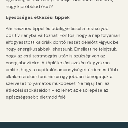
hogy kipróbálod őket?
Egészséges étkezési tippek
Pár hasznos tippel és odafigyeléssel a testsúlyod
pozitív irányba változhat. Fontos, hogy a nap folyamán
elfogyasztott kalóriák döntő részét délelőtt vigyük be,
hogy energikusabbak lehessünk. Emellett ne felejtsük,
hogy az esti testmozgás után is szükség van az
energiabevitelre. A táplálkozási szakértők gyakran
említik, hogy a napi kalóriamennyiséget érdemes több
alkalomra elosztani, hiszen így jobban támogatjuk a
szervezet folyamatos működését. Ne félj újítani az
étkezési szokásaidon – ez lehet az első lépése az
egészségesebb életmód felé.