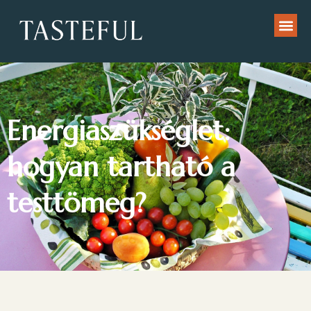
Energiaszükséglet:
hogyan tartható a
testtömeg?