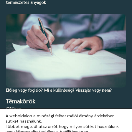
természetes anyagok
Előleg vagy foglaló? Mi a különbség? Visszajár vagy nem?
Témakörök
Otthon
A weboldalon a minőségi felhasználói élmény érdekében
Stílus és Inspiráció
sütiket használunk.
Kert és Szabadidő
Többet megtudhatsz arról, hogy milyen sütiket használunk,
vagy kikapcsolhatod őket a
beállításokban
.