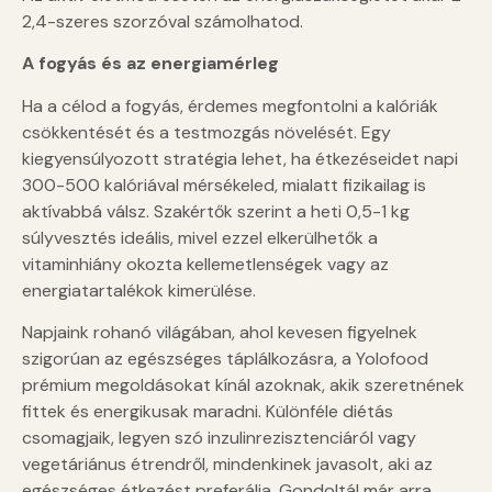
2,4-szeres szorzóval számolhatod.
A fogyás és az energiamérleg
Ha a célod a fogyás, érdemes megfontolni a kalóriák
csökkentését és a testmozgás növelését. Egy
kiegyensúlyozott stratégia lehet, ha étkezéseidet napi
300-500 kalóriával mérsékeled, mialatt fizikailag is
aktívabbá válsz. Szakértők szerint a heti 0,5-1 kg
súlyvesztés ideális, mivel ezzel elkerülhetők a
vitaminhiány okozta kellemetlenségek vagy az
energiatartalékok kimerülése.
Napjaink rohanó világában, ahol kevesen figyelnek
szigorúan az egészséges táplálkozásra, a Yolofood
prémium megoldásokat kínál azoknak, akik szeretnének
fittek és energikusak maradni. Különféle diétás
csomagjaik, legyen szó inzulinrezisztenciáról vagy
vegetáriánus étrendről, mindenkinek javasolt, aki az
egészséges étkezést preferálja. Gondoltál már arra,