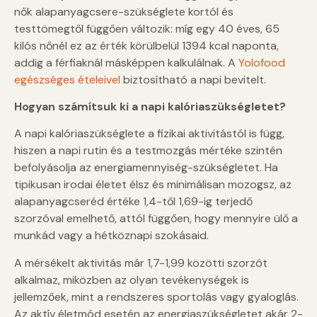
nők alapanyagcsere-szükséglete kortól és
testtömegtől függően változik: míg egy 40 éves, 65
kilós nőnél ez az érték körülbelül 1394 kcal naponta,
addig a férfiaknál másképpen kalkulálnak. A
Yolofood
egészséges ételeivel
biztosítható a napi bevitelt.
Hogyan számítsuk ki a napi kalóriaszükségletet?
A napi kalóriaszükséglete a fizikai aktivitástól is függ,
hiszen a napi rutin és a testmozgás mértéke szintén
befolyásolja az energiamennyiség-szükségletet. Ha
tipikusan irodai életet élsz és minimálisan mozogsz, az
alapanyagcseréd értéke 1,4-től 1,69-ig terjedő
szorzóval emelhető, attól függően, hogy mennyire ülő a
munkád vagy a hétköznapi szokásaid.
A mérsékelt aktivitás már 1,7-1,99 közötti szorzót
alkalmaz, miközben az olyan tevékenységek is
jellemzőek, mint a rendszeres sportolás vagy gyaloglás.
Az aktív életmód esetén az energiaszükségletet akár 2-