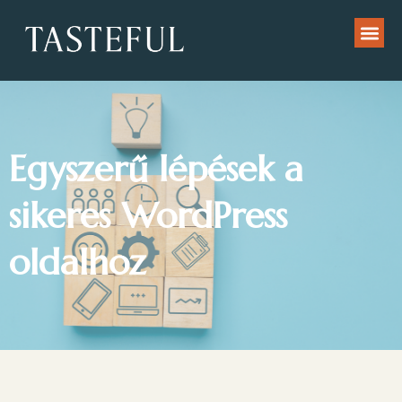
Egyszerű lépések a
sikeres WordPress
oldalhoz