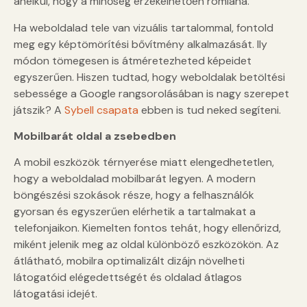
anélkül, hogy a minőség érzékelhetően romlana.
Ha weboldalad tele van vizuális tartalommal, fontold
meg egy képtömörítési bővítmény alkalmazását. Ily
módon tömegesen is átméretezheted képeidet
egyszerűen. Hiszen tudtad, hogy weboldalak betöltési
sebessége a Google rangsorolásában is nagy szerepet
játszik? A
Sybell csapata
ebben is tud neked segíteni.
Mobilbarát oldal a zsebedben
A mobil eszközök térnyerése miatt elengedhetetlen,
hogy a weboldalad mobilbarát legyen. A modern
böngészési szokások része, hogy a felhasználók
gyorsan és egyszerűen elérhetik a tartalmakat a
telefonjaikon. Kiemelten fontos tehát, hogy ellenőrizd,
miként jelenik meg az oldal különböző eszközökön. Az
átlátható, mobilra optimalizált dizájn növelheti
látogatóid elégedettségét és oldalad átlagos
látogatási idejét.