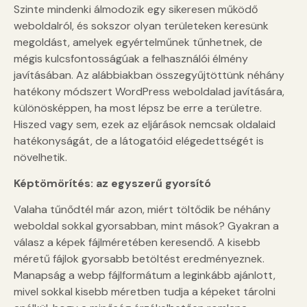
Szinte mindenki álmodozik egy sikeresen működő
weboldalról, és sokszor olyan területeken keresünk
megoldást, amelyek egyértelműnek tűnhetnek, de
mégis kulcsfontosságúak a felhasználói élmény
javításában. Az alábbiakban összegyűjtöttünk néhány
hatékony módszert WordPress weboldalad javítására,
különösképpen, ha most lépsz be erre a területre.
Hiszed vagy sem, ezek az eljárások nemcsak oldalaid
hatékonyságát, de a látogatóid elégedettségét is
növelhetik.
Képtömörítés: az egyszerű gyorsító
Valaha tűnődtél már azon, miért töltődik be néhány
weboldal sokkal gyorsabban, mint mások? Gyakran a
válasz a képek fájlméretében keresendő. A kisebb
méretű fájlok gyorsabb betöltést eredményeznek.
Manapság a webp fájlformátum a leginkább ajánlott,
mivel sokkal kisebb méretben tudja a képeket tárolni