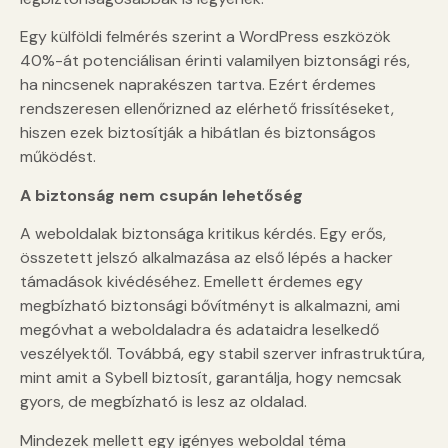
Egy külföldi felmérés szerint a WordPress eszközök
40%-át potenciálisan érinti valamilyen biztonsági rés,
ha nincsenek naprakészen tartva. Ezért érdemes
rendszeresen ellenőrizned az elérhető frissítéseket,
hiszen ezek biztosítják a hibátlan és biztonságos
működést.
A biztonság nem csupán lehetőség
A weboldalak biztonsága kritikus kérdés. Egy erős,
összetett jelszó alkalmazása az első lépés a hacker
támadások kivédéséhez. Emellett érdemes egy
megbízható biztonsági bővítményt is alkalmazni, ami
megóvhat a weboldaladra és adataidra leselkedő
veszélyektől. Továbbá, egy stabil szerver infrastruktúra,
mint amit a Sybell biztosít, garantálja, hogy nemcsak
gyors, de megbízható is lesz az oldalad.
Mindezek mellett egy igényes weboldal téma