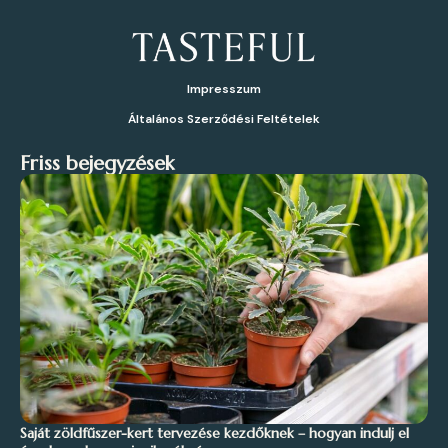
Impresszum
Általános Szerződési Feltételek
Friss bejegyzések
Saját zöldfűszer-kert tervezése kezdőknek – hogyan indulj el