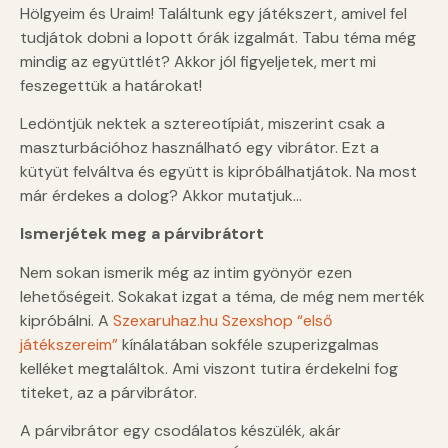
Hölgyeim és Uraim! Találtunk egy játékszert, amivel fel
tudjátok dobni a lopott órák izgalmát. Tabu téma még
mindig az együttlét? Akkor jól figyeljetek, mert mi
feszegettük a határokat!
Ledöntjük nektek a sztereotípiát, miszerint csak a
maszturbációhoz használható egy vibrátor. Ezt a
kütyüt felváltva és együtt is kipróbálhatjátok. Na most
már érdekes a dolog? Akkor mutatjuk…
Ismerjétek meg a párvibrátort
Nem sokan ismerik még az intim gyönyör ezen
lehetőségeit. Sokakat izgat a téma, de még nem merték
kipróbálni. A
Szexaruhaz.hu Szexshop “első
játékszereim”
kínálatában sokféle szuperizgalmas
kelléket megtaláltok. Ami viszont tutira érdekelni fog
titeket, az a párvibrátor.
A párvibrátor egy csodálatos készülék, akár