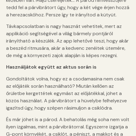
kezében van. Majd cseréljetek… A párod hímvesszőjére
tedd fel a párvibrátort úgy, hogy a két vége érjen hozzá
a herezacskóhoz. Persze így te irányítod a kütyüt.
Távkapcsolatban is nagy hasznát vehetitek, mert az
applikáció segítségével a világ bármely pontjáról
irányítható a készülék. Az app lehetővé teszi, hogy akár
a beszéd ritmusára, akár a kedvenc zenéitek ütemére,
de még a környezeti zajok alapján is képes rezegni.
Használjátok együtt az aktus során is
Gondoltátok volna, hogy ez a csodamasina nem csak
az előjáték során használható? Miután kellően az
őrületbe kergettétek egymást az előjátékkal, jöhet a
közös használat. A párvibrátort a hüvelybe felhelyezve
igazítsd úgy, hogy szépen rásimuljon a csiklódra.
És már jöhet is a párod. A behatolás még soha nem volt
ilyen izgalmas, mint a párvibrátorral. Egyszerre izgatja a
G-pont környékét, a csiklót, a péniszt, a makkot és a