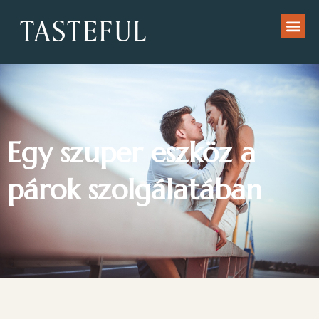
Egy szuper eszköz a
párok szolgálatában