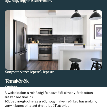
úgy, hogy legyen is sikerélmény
Konyhatervezés lépésről lépésre
Témakörök
Otthon
A weboldalon a minőségi felhasználói élmény érdekében
Stílus és Inspiráció
sütiket használunk.
Kert és Szabadidő
Többet megtudhatsz arról, hogy milyen sütiket használunk,
vagy kikapcsolhatod őket a
beállításokban
.