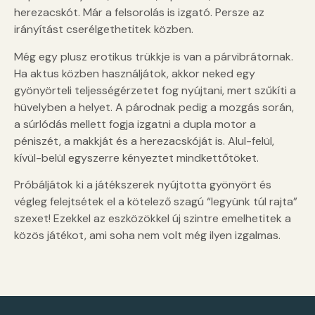
herezacskót. Már a felsorolás is izgató. Persze az
irányítást cserélgethetitek közben.
Még egy plusz erotikus trükkje is van a párvibrátornak.
Ha aktus közben használjátok, akkor neked egy
gyönyörteli teljességérzetet fog nyújtani, mert szűkíti a
hüvelyben a helyet. A párodnak pedig a mozgás során,
a súrlódás mellett fogja izgatni a dupla motor a
péniszét, a makkját és a herezacskóját is. Alul-felül,
kívül-belül egyszerre kényeztet mindkettőtöket.
Próbáljátok ki a játékszerek nyújtotta gyönyört és
végleg felejtsétek el a kötelező szagú “legyünk túl rajta”
szexet! Ezekkel az eszközökkel új szintre emelhetitek a
közös játékot, ami soha nem volt még ilyen izgalmas.