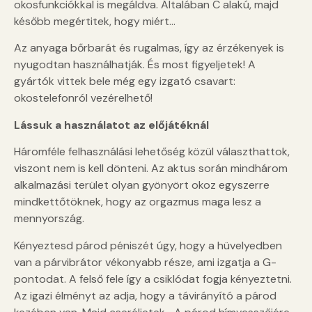
okosfunkciókkal is megáldva. Általában C alakú, majd
később megértitek, hogy miért…
Az anyaga bőrbarát és rugalmas, így az érzékenyek is
nyugodtan használhatják. És most figyeljetek! A
gyártók vittek bele még egy izgató csavart:
okostelefonról vezérelhető!
Lássuk a használatot az előjátéknál
Háromféle felhasználási lehetőség közül választhattok,
viszont nem is kell dönteni. Az aktus során mindhárom
alkalmazási terület olyan gyönyört okoz egyszerre
mindkettőtöknek, hogy az orgazmus maga lesz a
mennyország.
Kényeztesd párod péniszét úgy, hogy a hüvelyedben
van a párvibrátor vékonyabb része, ami izgatja a G-
pontodat. A felső fele így a csiklódat fogja kényeztetni.
Az igazi élményt az adja, hogy a távirányító a párod