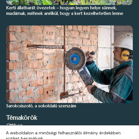
Kerti állatbarát övezetek – hogyan legyen helye sünnek,
madárnak, méhnek anélkül, hogy a kert kezelhetetlen lenne
Sarokcsiszoló, a sokoldalú szerszám
Témakörök
Otthon
A weboldalon a minőségi felhasználói élmény érdekében
Stílus és Inspiráció
sütiket használunk.