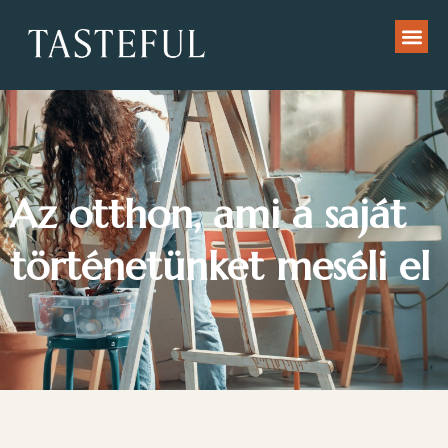
Az otthon, ami a saját
történetünket meséli el