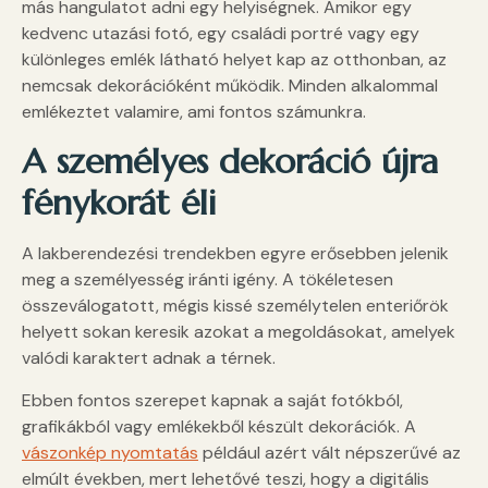
más hangulatot adni egy helyiségnek. Amikor egy
kedvenc utazási fotó, egy családi portré vagy egy
különleges emlék látható helyet kap az otthonban, az
nemcsak dekorációként működik. Minden alkalommal
emlékeztet valamire, ami fontos számunkra.
A személyes dekoráció újra
fénykorát éli
A lakberendezési trendekben egyre erősebben jelenik
meg a személyesség iránti igény. A tökéletesen
összeválogatott, mégis kissé személytelen enteriőrök
helyett sokan keresik azokat a megoldásokat, amelyek
valódi karaktert adnak a térnek.
Ebben fontos szerepet kapnak a saját fotókból,
grafikákból vagy emlékekből készült dekorációk. A
vászonkép nyomtatás
például azért vált népszerűvé az
elmúlt években, mert lehetővé teszi, hogy a digitális