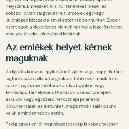
helyszíne. Emlékeket őriz, történeteket mesél, és
sokszor olyan tárgyakat rejt, amelyek egy-egy
különleges időszakra emlékeztetnek bennünket. Éppen
ezért azok a dekorációs elemek hatnak a legerősebben,
amelyek érzelmi jelentéssel is bírnak.
Az emlékek helyet kérnek
maguknak
A digitális korszak egyik különös jelensége, hogy életünk
legfontosabb pillanatai gyakran több ezer másik fotó
között rejtőznek telefonokon, laptopokon vagy
felhőalapú tárhelyeken. Utazások, családi ünnepek,
esküvők vagy egyszerű hétköznapi pillanatok
dokumentálják az életünket, mégis ritkán találkozunk
velük a mindennapok során.
Pedig egyetlen jól megválasztott kép is képes teljesen