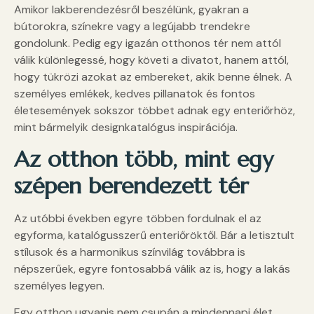
Amikor lakberendezésről beszélünk, gyakran a
bútorokra, színekre vagy a legújabb trendekre
gondolunk. Pedig egy igazán otthonos tér nem attól
válik különlegessé, hogy követi a divatot, hanem attól,
hogy tükrözi azokat az embereket, akik benne élnek. A
személyes emlékek, kedves pillanatok és fontos
életesemények sokszor többet adnak egy enteriőrhöz,
mint bármelyik designkatalógus inspirációja.
Az otthon több, mint egy
szépen berendezett tér
Az utóbbi években egyre többen fordulnak el az
egyforma, katalógusszerű enteriőröktől. Bár a letisztult
stílusok és a harmonikus színvilág továbbra is
népszerűek, egyre fontosabbá válik az is, hogy a lakás
személyes legyen.
Egy otthon ugyanis nem csupán a mindennapi élet