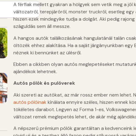
A férfiak mellett gyakran a hölgyek sem vetik meg a jól
változatról, terepjáróról, monster truckról, esetleg egy
hiszen ezek mindegyike tudja a dolgát. Aki pedig rajong
száguldás sem áll messze.
A hangos autók találkozásának hangulatánál talán csak
öltözék ehhez alakítása. Ha a saját járgányunkban egy
néznek ki bennünket az ülésről.
Ebben a cikkben olyan autós meglepetéseket mutatun
ajándékok lehetnek.
Autós pólók és pulóverek
Aki szereti az autókat, az már rossz ember nem lehet. 
autós pólóinak
kínálata ennyire széles, hiszen ennek kö
tökéletes darabot. Legyen az Forma 1-es, Volkswagene
változat remek meglepetés lehet, de akár még ajándék
A népszerű prémium pólók garantáltan a kedvenceink le
rövid ujj és a testhez álló fazon pedig stílusossá vará