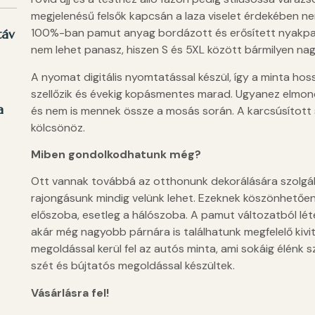
megjelenésű felsők kapcsán a laza viselet érdekében n
100%-ban pamut anyag bordázott és erősített nyakpass
táv
nem lehet panasz, hiszen S és 5XL között bármilyen na
A nyomat digitális nyomtatással készül, így a minta hos
szellőzik és évekig kopásmentes marad. Ugyanez elmond
a
és nem is mennek össze a mosás során. A karcsúsított
kölcsönöz.
Miben gondolkodhatunk még?
Ott vannak továbbá az otthonunk dekorálására szolgál
rajongásunk mindig velünk lehet. Ezeknek köszönhetően
előszoba, esetleg a hálószoba. A pamut változatból lét
akár még nagyobb párnára is találhatunk megfelelő kivit
megoldással kerül fel az autós minta, ami sokáig élénk 
szét és bújtatós megoldással készültek.
Vásárlásra fel!