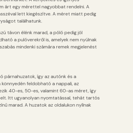
em árt egy mérettel nagyobbat rendelni. A
zéval lett kiegészítve. A méret miatt pedig
gyságot találhatunk.
szú távon élénk marad, a póló pedig jól
ható a pulóverekről is, amelyek nem nyúlnak
 szabás mindenki számára remek megjelenést
ó párnahuzatok, így az autónk és a
 könnyedén feldobható a nappali, az
ezik 40-es, 50-es, valamint 60-as méret, így
elt. Itt ugyanolyan nyomtatással, tehát tartós
színű marad. A huzatok az oldalukon nyílnak