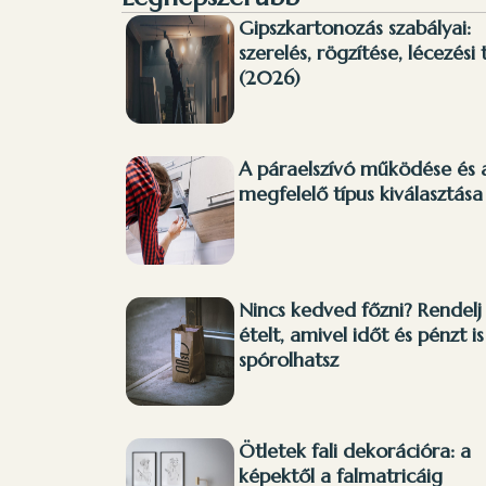
Gipszkartonozás szabályai:
szerelés, rögzítése, lécezési 
(2026)
A páraelszívó működése és 
megfelelő típus kiválasztása
Nincs kedved főzni? Rendelj
ételt, amivel időt és pénzt is
spórolhatsz
Ötletek fali dekorációra: a
képektől a falmatricáig