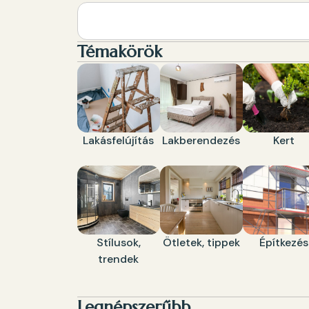
Témakörök
Lakásfelújítás
Lakberendezés
Kert
Stílusok,
Ötletek, tippek
Építkezés
trendek
Legnépszerűbb