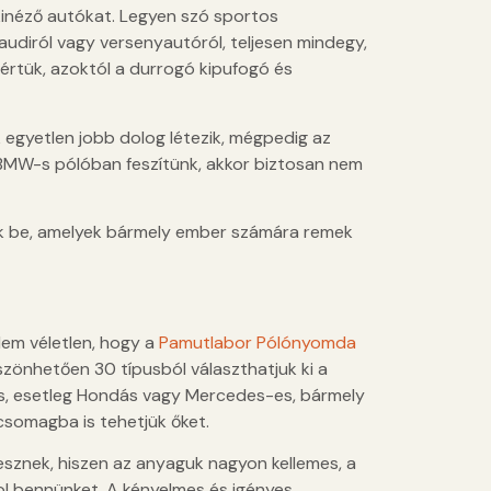
 kinéző autókat. Legyen szó sportos
 audiról vagy versenyautóról, teljesen mindegy,
 értük, azoktól a durrogó kipufogó és
 egyetlen jobb dolog létezik, mégpedig az
 BMW-s pólóban feszítünk, akkor biztosan nem
k be, amelyek bármely ember számára remek
Nem véletlen, hogy a
Pamutlabor Pólónyomda
szönhetően 30 típusból választhatjuk ki a
s, esetleg Hondás vagy Mercedes-es, bármely
csomagba is tehetjük őket.
sznek, hiszen az anyaguk nagyon kellemes, a
zsol bennünket. A kényelmes és igényes