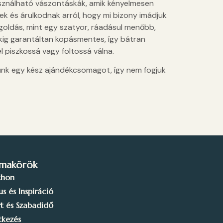
sználható vászontáskák, amik kényelmesen
ek és árulkodnak arról, hogy mi bizony imádjuk
goldás, mint egy szatyor, ráadásul menőbb,
ekig garantáltan kopásmentes, így bátran
el piszkossá vagy foltossá válna.
unk egy kész ajándékcsomagot, így nem fogjuk
makörök
thon
lus és Inspiráció
t és Szabadidő
tkezés