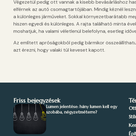
Végezetül pedig ott vannak a kisebb bevásárláshoz ha
elférnek az autó csomagtartójában. Mindig kéznél leszn
a különleges járműveket. Sokkal környezetbarátabb me
hiszen egyedi és különleges. A rajta található minta év
moshatjuk, ha valami véletlenül belefolyna, esetleg időv
Az említett apróságokból pedig bármikor összeállíthat
azt érezni, hogy valaki túl keveset kapott.
Friss bejegyzések
Té
Lumen jelentése: hány lumen kell egy
Ot
szobába, négyzetméterre?
Stí
Ker
Épí