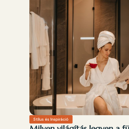
Stílus és Inspiráció
Milyen világítás legyen a 