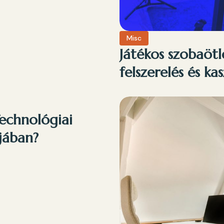
Misc
Játékos szobaöt
felszerelés és k
echnológiai
jában?