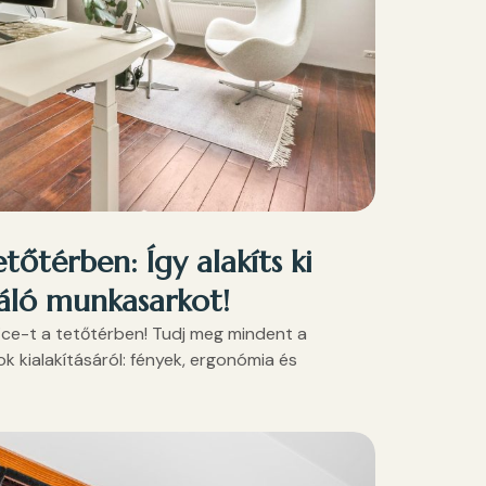
tőtérben: Így alakíts ki
ráló munkasarkot!
ice-t a tetőtérben! Tudj meg mindent a
k kialakításáról: fények, ergonómia és