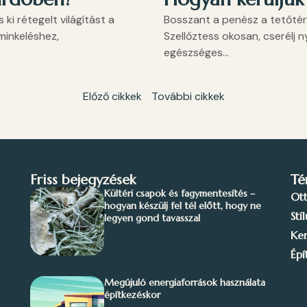
ki rétegelt világítást a
Bosszant a penész a tetőté
minkeléshez,
Szellőztess okosan, cserélj ny
egészséges...
Előző cikkek
További cikkek
Friss bejegyzések
Té
Kültéri csapok és fagymentesítés –
Ot
hogyan készülj fel tél előtt, hogy ne
Stí
legyen gond tavasszal
Ker
Épí
Megújuló energiaforrások használata
építkezéskor