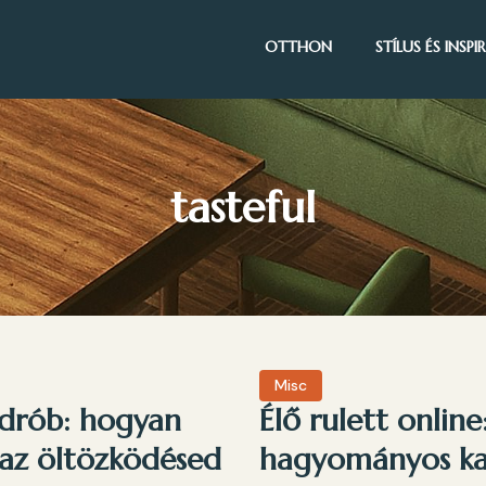
OTTHON
STÍLUS ÉS INSP
tasteful
Misc
ardrób: hogyan
Élő rulett onlin
 az öltözködésed
hagyományos kas