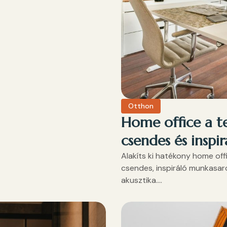
Otthon
Home office a te
csendes és inspi
Alakíts ki hatékony home off
csendes, inspiráló munkasaro
akusztika....