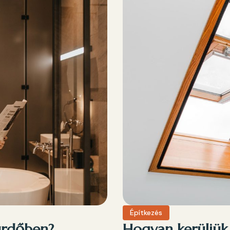
Építkezés
fürdőben?
Hogyan kerüljük 