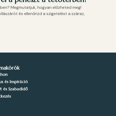
rben? Megmutatjuk, hogyan előzheted meg!
ílászárót és ellenőrizd a szigetelést a száraz,
makörök
thon
lus és Inspiráció
t és Szabadidő
tkezés