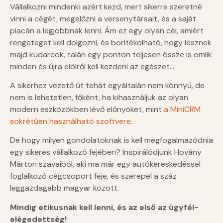
Vállalkozni mindenki azért kezd, mert sikerre szeretné
vinni a cégét, megelőzni a versenytársait, és a saját
piacán a legjobbnak lenni. Ám ez egy olyan cél, amiért
rengeteget kell dolgozni, és borítékolható, hogy lesznek
majd kudarcok, talán egy ponton teljesen össze is omlik
minden és újra elölről kell kezdeni az egészet…
A sikerhez vezető út tehát egyáltalán nem könnyű, de
nem is lehetetlen, főként, ha kihasználjuk az olyan
modern eszközökben lévő előnyöket, mint
a MiniCRM
sokrétűen használható szoftvere
.
De hogy milyen gondolatoknak is kell megfogalmazódnia
egy sikeres vállalkozó fejében? Inspirálódjunk Hovány
Márton szavaiból, aki ma már egy autókereskedéssel
foglalkozó cégcsoport feje, és szerepel a száz
leggazdagabb magyar között.
Mindig etikusnak kell lenni, és az első az ügyfél-
elégedettség!