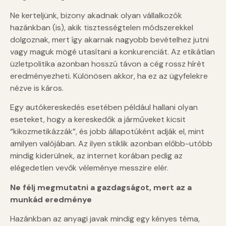
Ne kerteljünk, bizony akadnak olyan vállalkozók
hazánkban (is), akik tisztességtelen módszerekkel
dolgoznak, mert így akarnak nagyobb bevételhez jutni
vagy maguk mögé utasítani a konkurenciát. Az etikátlan
üzletpolitika azonban hosszú távon a cég rossz hírét
eredményezheti. Különösen akkor, ha ez az ügyfelekre
nézve is káros.
Egy autókereskedés esetében például hallani olyan
eseteket, hogy a kereskedők a járműveket kicsit
“kikozmetikázzák”, és jobb állapotúként adják el, mint
amilyen valójában. Az ilyen stiklik azonban előbb-utóbb
mindig kiderülnek, az internet korában pedig az
elégedetlen vevők véleménye messzire elér.
Ne félj megmutatni a gazdagságot, mert az a
munkád eredménye
Hazánkban az anyagi javak mindig egy kényes téma,