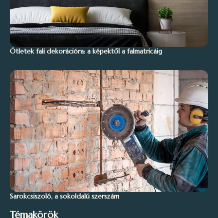
Ötletek fali dekorációra: a képektől a falmatricáig
Sarokcsiszoló, a sokoldalú szerszám
Témakörök