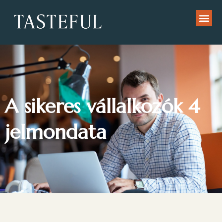
A sikeres vállalkozók 4
jelmondata