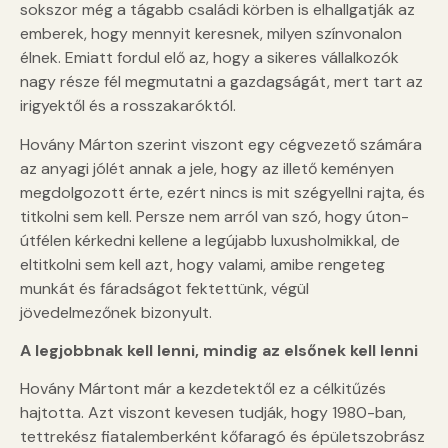
sokszor még a tágabb családi körben is elhallgatják az
emberek, hogy mennyit keresnek, milyen színvonalon
élnek. Emiatt fordul elő az, hogy a sikeres vállalkozók
nagy része fél megmutatni a gazdagságát, mert tart az
irigyektől és a rosszakaróktól.
Hovány Márton szerint viszont egy cégvezető számára
az anyagi jólét annak a jele, hogy az illető keményen
megdolgozott érte, ezért nincs is mit szégyellni rajta, és
titkolni sem kell. Persze nem arról van szó, hogy úton-
útfélen kérkedni kellene a legújabb luxusholmikkal, de
eltitkolni sem kell azt, hogy valami, amibe rengeteg
munkát és fáradságot fektettünk, végül
jövedelmezőnek bizonyult.
A legjobbnak kell lenni, mindig az elsőnek kell lenni
Hovány Mártont már a kezdetektől ez a célkitűzés
hajtotta. Azt viszont kevesen tudják, hogy 1980-ban,
tettrekész fiatalemberként kőfaragó és épületszobrász