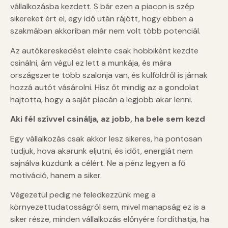
vállalkozásba kezdett. S bár ezen a piacon is szép
sikereket ért el, egy idő után rájött, hogy ebben a
szakmában akkoriban már nem volt több potenciál.
Az autókereskedést eleinte csak hobbiként kezdte
csinálni, ám végül ez lett a munkája, és mára
országszerte több szalonja van, és külföldről is járnak
hozzá autót vásárolni. Hisz őt mindig az a gondolat
hajtotta, hogy a saját piacán a legjobb akar lenni.
Aki fél szívvel csinálja, az jobb, ha bele sem kezd
Egy vállalkozás csak akkor lesz sikeres, ha pontosan
tudjuk, hova akarunk eljutni, és időt, energiát nem
sajnálva küzdünk a célért. Ne a pénz legyen a fő
motiváció, hanem a siker.
Végezetül pedig ne feledkezzünk meg a
környezettudatosságról sem, mivel manapság ez is a
siker része, minden vállalkozás előnyére fordíthatja, ha