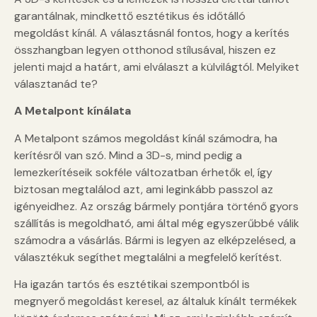
garantálnak, mindkettő esztétikus és időtálló
megoldást kínál. A választásnál fontos, hogy a kerítés
összhangban legyen otthonod stílusával, hiszen ez
jelenti majd a határt, ami elválaszt a külvilágtól. Melyiket
választanád te?
A Metalpont kínálata
A Metalpont számos megoldást kínál számodra, ha
kerítésről van szó. Mind a 3D-s, mind pedig a
lemezkerítéseik sokféle változatban érhetők el, így
biztosan megtalálod azt, ami leginkább passzol az
igényeidhez. Az ország bármely pontjára történő gyors
szállítás is megoldható, ami által még egyszerűbbé válik
számodra a vásárlás. Bármi is legyen az elképzelésed, a
választékuk segíthet megtalálni a megfelelő kerítést.
Ha igazán tartós és esztétikai szempontból is
megnyerő megoldást keresel, az általuk kínált termékek