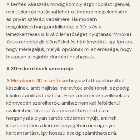
A kerítés választás mindig komoly átgondolást igényel,
mert jelentős hatással lehet otthonod megjelenésére
és privát szférád védelmére. Ha modern
megoldásokban gondolkodsz, a 3D-s és a
lemezkerítések is kiváló lehetőséget nyújtanak. Mindkét
típus rendelkezik előnyökkel és hátrányokkal, így fontos,
hogy mérlegeljük, melyik opciónak mi az erőssége, hogy
biztosan a legjobb döntést hozhassuk.
A 3D-s kerítések vonzereje
A
Metalpont 3D-s kerítései
hegesztett acélhuzalból
készülnek, amit hajlítási merevítők erősítenek, ez pedig
kiváló stabilitást biztosít. Ezek a kerítések szellősek és
könnyedén szerelhetők, amihez nem kell feltétlenül
szakembert hívnod. A porszórt bevonat és a
horganyzás olyan tartós védelmet nyújt, aminek
köszönhetően a kerítés lényegében nem igényel
karbantartást, így hosszú évekig számíthatsz rá.