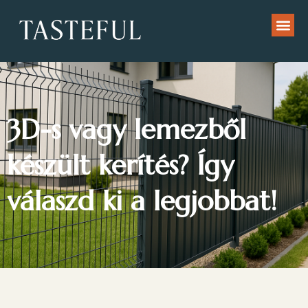
3D-s vagy lemezből
készült kerítés? Így
válaszd ki a legjobbat!