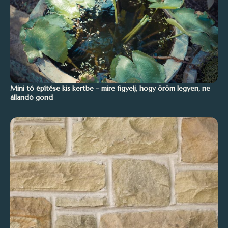
Mini tó építése kis kertbe – mire figyelj, hogy öröm legyen, ne
állandó gond