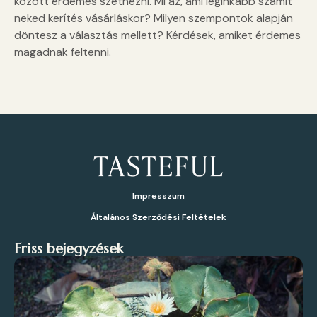
között érdemes szétnézni. Mi az, ami leginkább számít
neked kerítés vásárláskor? Milyen szempontok alapján
döntesz a választás mellett? Kérdések, amiket érdemes
magadnak feltenni.
Impresszum
Általános Szerződési Feltételek
Friss bejegyzések