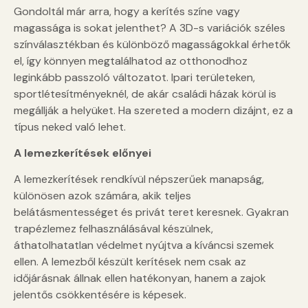
Gondoltál már arra, hogy a kerítés színe vagy
magassága is sokat jelenthet? A 3D-s variációk széles
színválasztékban és különböző magasságokkal érhetők
el, így könnyen megtalálhatod az otthonodhoz
leginkább passzoló változatot. Ipari területeken,
sportlétesítményeknél, de akár családi házak körül is
megállják a helyüket. Ha szereted a modern dizájnt, ez a
típus neked való lehet.
A lemezkerítések előnyei
A lemezkerítések rendkívül népszerűek manapság,
különösen azok számára, akik teljes
belátásmentességet és privát teret keresnek. Gyakran
trapézlemez felhasználásával készülnek,
áthatolhatatlan védelmet nyújtva a kíváncsi szemek
ellen. A lemezből készült kerítések nem csak az
időjárásnak állnak ellen hatékonyan, hanem a zajok
jelentős csökkentésére is képesek.