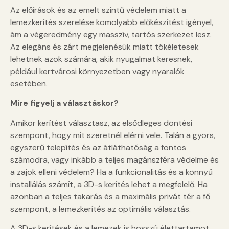
Az előírások és az emelt szintű védelem miatt a
lemezkerítés szerelése komolyabb előkészítést igényel,
ám a végeredmény egy masszív, tartós szerkezet lesz.
Az elegáns és zárt megjelenésük miatt tökéletesek
lehetnek azok számára, akik nyugalmat keresnek,
például kertvárosi környezetben vagy nyaralók
esetében.
Mire figyelj a választáskor?
Amikor kerítést választasz, az elsődleges döntési
szempont, hogy mit szeretnél elérni vele. Talán a gyors,
egyszerű telepítés és az átláthatóság a fontos
számodra, vagy inkább a teljes magánszféra védelme és
a zajok elleni védelem? Ha a funkcionalitás és a könnyű
installálás számít, a 3D-s kerítés lehet a megfelelő. Ha
azonban a teljes takarás és a maximális privát tér a fő
szempont, a lemezkerítés az optimális választás.
A 3D-s kerítések és a lemezek is hosszú élettartamot