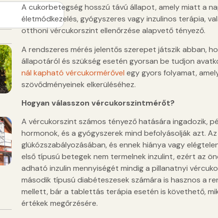
A cukorbetegség hosszú távú állapot, amely miatt a nap
életmódkezelés, gyógyszeres vagy inzulinos terápia, val
otthoni vércukorszint ellenőrzése alapvető tényező.
A rendszeres mérés jelentős szerepet játszik abban, ho
állapotáról és szükség esetén gyorsan be tudjon avatk
nál kapható vércukormérővel
egy gyors folyamat, amely
szövődményeinek elkerüléséhez.
Hogyan válasszon vércukorszintmérőt?
A vércukorszint számos tényező hatására ingadozik, példá
hormonok, és a gyógyszerek mind befolyásolják azt. Az i
glükózszabályozásában, és ennek hiánya vagy elégtel
első típusú betegek nem termelnek inzulint, ezért az ö
adható inzulin mennyiségét mindig a pillanatnyi vércuk
második típusú diabéteszesek számára is hasznos a re
mellett, bár a tablettás terápia esetén is követhető, m
értékek megőrzésére.