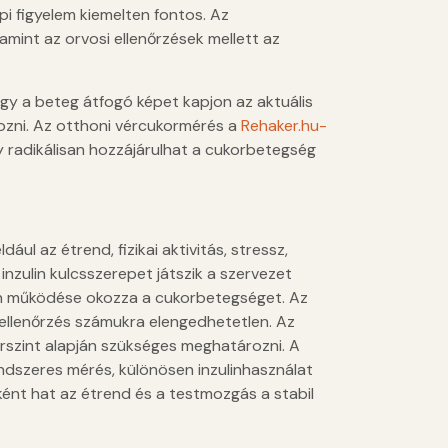
i figyelem kiemelten fontos. Az
amint az orvosi ellenőrzések mellett az
gy a beteg átfogó képet kapjon az aktuális
ozni. Az otthoni vércukormérés a
Rehaker.hu-
 radikálisan hozzájárulhat a cukorbetegség
ul az étrend, fizikai aktivitás, stressz,
nzulin kulcsszerepet játszik a szervezet
en működése okozza a cukorbetegséget. Az
nellenőrzés számukra elengedhetetlen. Az
orszint alapján szükséges meghatározni. A
ndszeres mérés, különösen inzulinhasználat
iként hat az étrend és a testmozgás a stabil