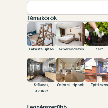
Témakörök
Lakásfelújítás
Lakberendezés
Kert
Stílusok,
Ötletek, tippek
Építkezés
trendek
Legnépszerűbb