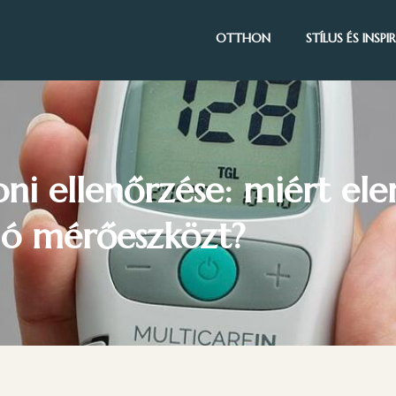
OTTHON
STÍLUS ÉS INSP
ni ellenőrzése: miért el
jó mérőeszközt?