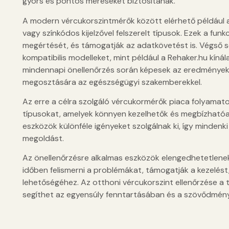
gyors és pontos méréseket biztosítanak.
A modern vércukorszintmérők között elérhető például a
vagy színkódos kijelzővel felszerelt típusok. Ezek a fu
megértését, és támogatják az adatkövetést is. Végső 
kompatibilis modelleket, mint például a Rehaker.hu kíná
mindennapi önellenőrzés során képesek az eredmények 
megosztására az egészségügyi szakemberekkel.
Az erre a célra szolgáló vércukormérők piaca folyamatos
típusokat, amelyek könnyen kezelhetők és megbízhatóak
eszközök különféle igényeket szolgálnak ki, így mindenki
megoldást.
Az önellenőrzésre alkalmas eszközök elengedhetetlene
időben felismerni a problémákat, támogatják a kezelést,
lehetőségéhez. Az otthoni vércukorszint ellenőrzése a 
segíthet az egyensúly fenntartásában és a szövődmén