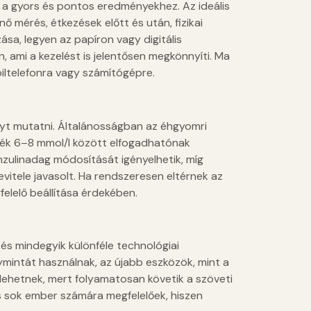
 a gyors és pontos eredményekhez. Az ideális
 mérés, étkezések előtt és után, fizikai
ása, legyen az papíron vagy digitális
, ami a kezelést is jelentősen megkönnyíti. Ma
iltelefonra vagy számítógépre.
nyt mutatni. Általánosságban az éhgyomri
ték 6–8 mmol/l között elfogadhatónak
zulinadag módosítását igényelhetik, míg
vitele javasolt. Ha rendszeresen eltérnek az
felelő beállítása érdekében.
 és mindegyik különféle technológiai
gymintát használnak, az újabb eszközök, mint a
ehetnek, mert folyamatosan követik a szöveti
s sok ember számára megfelelőek, hiszen