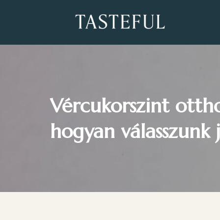
Vércukorszint ottho
hogyan válasszunk 