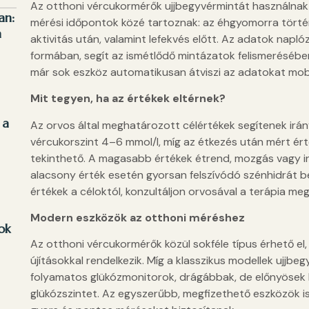
Az otthoni vércukormérők ujjbegyvérmintát használnak
an:
mérési időpontok közé tartoznak: az éhgyomorra történő
a
aktivitás után, valamint lefekvés előtt. Az adatok naplóz
formában, segít az ismétlődő mintázatok felismerésében
már sok eszköz automatikusan átviszi az adatokat mob
Mit tegyen, ha az értékek eltérnek?
 a
Az orvos által meghatározott célértékek segítenek irá
vércukorszint 4–6 mmol/l, míg az étkezés után mért ér
tekinthető. A magasabb értékek étrend, mozgás vagy in
alacsony érték esetén gyorsan felszívódó szénhidrát be
értékek a céloktól, konzultáljon orvosával a terápia meg
Modern eszközök az otthoni méréshez
ok
Az otthoni vércukormérők közül sokféle típus érhető el,
újításokkal rendelkezik. Míg a klasszikus modellek ujjbe
folyamatos glükózmonitorok, drágábbak, de előnyösek l
glükózszintet. Az egyszerűbb, megfizethető eszközök i