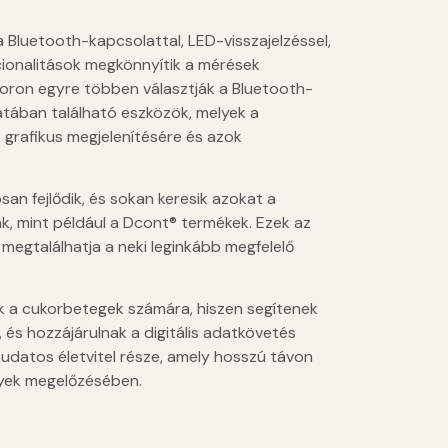
 Bluetooth-kapcsolattal, LED-visszajelzéssel,
nkcionalitások megkönnyítik a mérések
soron egyre többen választják a Bluetooth-
latában található eszközök, melyek a
grafikus megjelenítésére és azok
an fejlődik, és sokan keresik azokat a
, mint például a Dcont® termékek. Ezek az
 megtalálhatja a neki leginkább megfelelő
k a cukorbetegek számára, hiszen segítenek
 és hozzájárulnak a digitális adatkövetés
tudatos életvitel része, amely hosszú távon
yek megelőzésében.