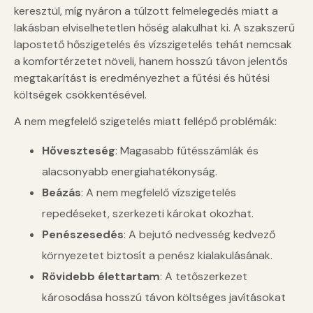
keresztül, míg nyáron a túlzott felmelegedés miatt a
lakásban elviselhetetlen hőség alakulhat ki. A szakszerű
lapostető hőszigetelés és vízszigetelés tehát nemcsak
a komfortérzetet növeli, hanem hosszú távon jelentős
megtakarítást is eredményezhet a fűtési és hűtési
költségek csökkentésével.
A nem megfelelő szigetelés miatt fellépő problémák:
Hőveszteség
: Magasabb fűtésszámlák és
alacsonyabb energiahatékonyság.
Beázás
: A nem megfelelő vízszigetelés
repedéseket, szerkezeti károkat okozhat.
Penészesedés
: A bejutó nedvesség kedvező
környezetet biztosít a penész kialakulásának.
Rövidebb élettartam
: A tetőszerkezet
károsodása hosszú távon költséges javításokat