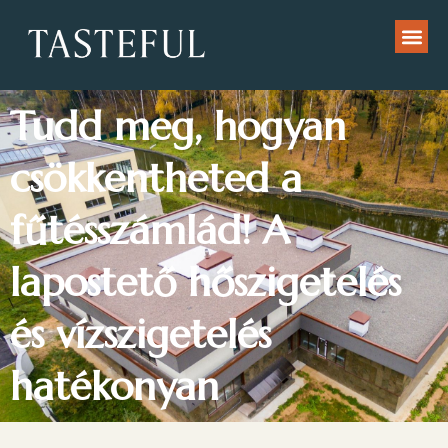
Tudd meg, hogyan
csökkentheted a
fűtésszámlád! A
lapostető hőszigetelés
és vízszigetelés
hatékonyan