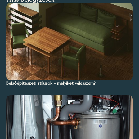
Belsőépítészeti stílusok – melyiket válasszam?