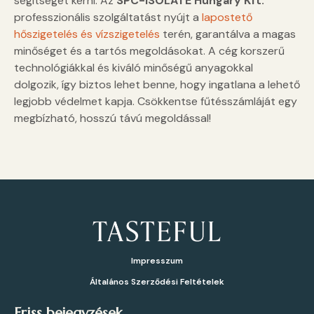
segítségét kérni. Az
SPC-ISOLATE Hungary Kft.
professzionális szolgáltatást nyújt a
lapostető
hőszigetelés és vízszigetelés
terén, garantálva a magas
minőséget és a tartós megoldásokat. A cég korszerű
technológiákkal és kiváló minőségű anyagokkal
dolgozik, így biztos lehet benne, hogy ingatlana a lehető
legjobb védelmet kapja. Csökkentse fűtésszámláját egy
megbízható, hosszú távú megoldással!
Impresszum
Általános Szerződési Feltételek
Friss bejegyzések