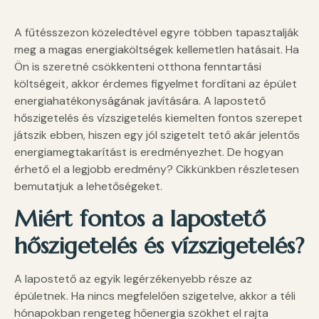
A fűtésszezon közeledtével egyre többen tapasztalják
meg a magas energiaköltségek kellemetlen hatásait. Ha
Ön is szeretné csökkenteni otthona fenntartási
költségeit, akkor érdemes figyelmet fordítani az épület
energiahatékonyságának javítására. A lapostető
hőszigetelés és vízszigetelés kiemelten fontos szerepet
játszik ebben, hiszen egy jól szigetelt tető akár jelentős
energiamegtakarítást is eredményezhet. De hogyan
érhető el a legjobb eredmény? Cikkünkben részletesen
bemutatjuk a lehetőségeket.
Miért fontos a lapostető
hőszigetelés és vízszigetelés?
A lapostető az egyik legérzékenyebb része az
épületnek. Ha nincs megfelelően szigetelve, akkor a téli
hónapokban rengeteg hőenergia szökhet el rajta