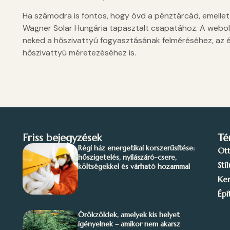
Ha számodra is fontos, hogy óvd a pénztárcád, emellett
Wagner Solar Hungária tapasztalt csapatához. A webold
neked a hőszivattyú fogyasztásának felméréséhez, az é
hőszivattyú méretezéséhez is.
Friss bejegyzések
Té
Régi ház energetikai korszerűsítése:
Ot
hőszigetelés, nyílászáró-csere,
Stí
költségekkel és várható hozammal
Ker
Épí
Örökzöldek, amelyek kis helyet
igényelnek – amikor nem akarsz