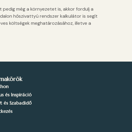
 pedig még a környezetet is, akkor fordulj a
alon hőszivattyú rendszer kalkulátor is segít
ves költségek meghatározásához, illetve a
makörök
thon
lus és Inspiráció
t és Szabadidő
tkezés