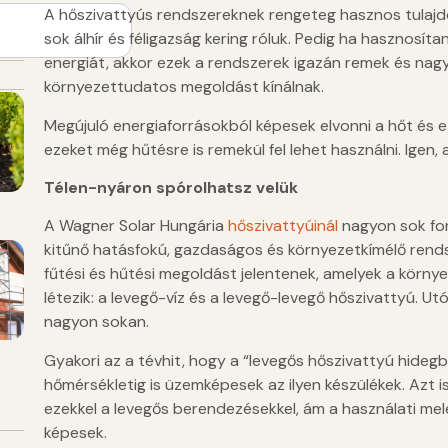
A hőszivattyús rendszereknek rengeteg hasznos tulajd
sok álhír és féligazság kering róluk. Pedig ha hasznosí
energiát, akkor ezek a rendszerek igazán remek és na
környezettudatos megoldást kínálnak.
Megújuló energiaforrásokból képesek elvonni a hőt és ez
ezeket még hűtésre is remekül fel lehet használni. Igen, a
Télen-nyáron spórolhatsz velük
A Wagner Solar Hungária
hőszivattyúinál
nagyon sok fon
kitűnő hatásfokú, gazdaságos és környezetkímélő rend
fűtési és hűtési megoldást jelentenek, amelyek a környeze
létezik: a levegő-víz és a levegő-levegő hőszivattyú. Ut
nagyon sokan.
Gyakori az a tévhit, hogy a “levegős hőszivattyú hide
hőmérsékletig is üzemképesek az ilyen készülékek. Azt i
ezekkel a levegős berendezésekkel, ám a használati meleg
képesek.