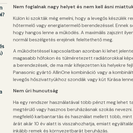
Nem foglalnak nagy helyet és nem kell ásni miattu
n
i?
Külön ki szokták még emelni, hogy a levegős készülék 
hőtermelő vagy energiatermelő berendezéssel. Ennek sor
hogy hangos lenne a működés. A maximális zajszint ilye
normál beszélgetés erejének feleltethető meg.
és
A működtetéssel kapcsolatban azonban ki lehet jelente
s)
magasabb hőfokon és túlméretezett radiátorokkal ké
a berendezések, de ma már kifejezetten kis helyekre fejl
Panasonic gyártó AllinOne kombináció vagy a kombinált
levegős hőszivattyúkhoz szondák vagy kút fúrása lenn
Nem úri huncutság
a
Ha egy rendszer használatával több pénzt meg lehet tak
megtérülő vagy hasznos beruházásnak szokás nevezni. 
megfelelő karbantartás és használat mellett több, mint 
árát akár 10 év alatt is visszahozhatja, emiatt egyáltal
inkább remek és környezetbarát beruházás.