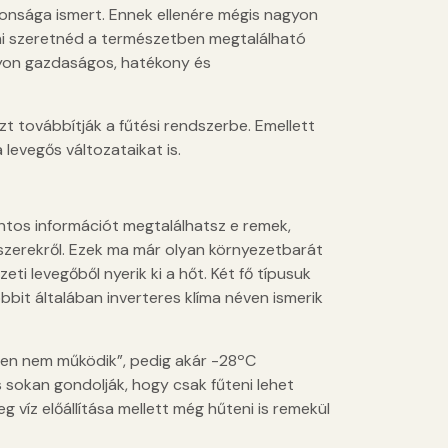
onsága ismert. Ennek ellenére mégis nagyon
tani szeretnéd a természetben megtalálható
gyon gazdaságos, hatékony és
t továbbítják a fűtési rendszerbe. Emellett
 levegős változataikat is.
tos információt megtalálhatsz e remek,
szerekről. Ezek ma már olyan környezetbarát
ti levegőből nyerik ki a hőt. Két fő típusuk
óbbit általában inverteres klíma néven ismerik
gben nem működik”, pedig akár -28ºC
s sokan gondolják, hogy csak fűteni lehet
 víz előállítása mellett még hűteni is remekül