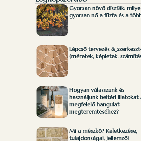
Gyorsan növő díszfák: milye
gyorsan nő a fűzfa és a több
Lépcső tervezés & szerkeszt
(méretek, képletek, számítá
Hogyan válasszunk és
használjunk beltéri illatokat 
megfelelő hangulat
megteremtéséhez?
Mi a mészkő? Keletkezése,
tulajdonságai, jellemzői