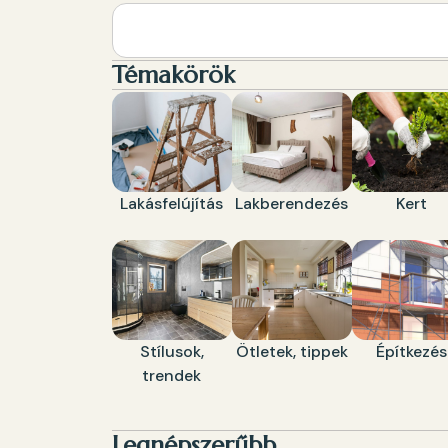
Témakörök
Lakásfelújítás
Lakberendezés
Kert
Stílusok,
Ötletek, tippek
Építkezés
trendek
Legnépszerűbb