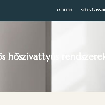
OTTHON
STÍLUS ÉS INSP
ős hőszivattyús rendszere