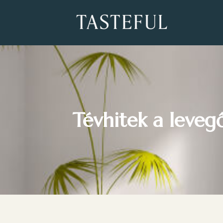
Tévhitek a leveg