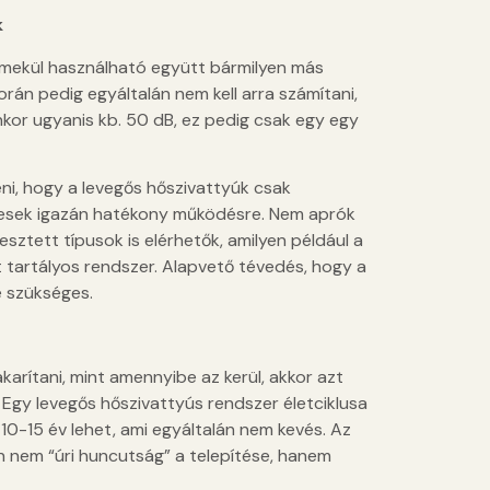
k
remekül használható együtt bármilyen más
án pedig egyáltalán nem kell arra számítani,
nkor ugyanis kb. 50 dB, ez pedig csak egy egy
ni, hogy a levegős hőszivattyúk csak
pesek igazán hatékony működésre. Nem aprók
esztett típusok is elérhetők, amilyen például a
 tartályos rendszer. Alapvető tévedés, hogy a
e szükséges.
arítani, mint amennyibe az kerül, akkor azt
Egy levegős hőszivattyús rendszer életciklusa
10-15 év lehet, ami egyáltalán nem kevés. Az
án nem “úri huncutság” a telepítése, hanem