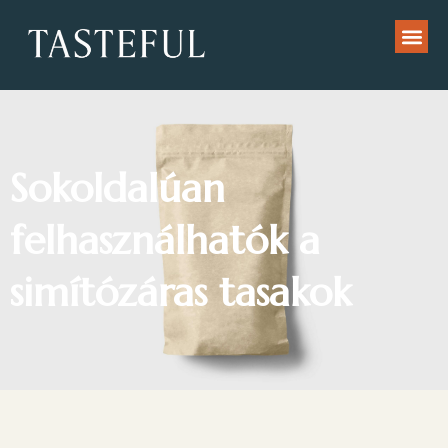
Sokoldalúan
felhasználhatók a
simítózáras tasakok