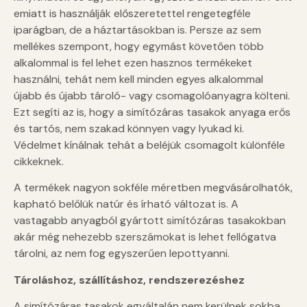
emiatt is használják előszeretettel rengetegféle
iparágban, de a háztartásokban is. Persze az sem
mellékes szempont, hogy egymást követően több
alkalommal is fel lehet ezen hasznos termékeket
használni, tehát nem kell minden egyes alkalommal
újabb és újabb tároló- vagy csomagolóanyagra költeni.
Ezt segíti az is, hogy a simítózáras tasakok anyaga erős
és tartós, nem szakad könnyen vagy lyukad ki.
Védelmet kínálnak tehát a beléjük csomagolt különféle
cikkeknek.
A termékek nagyon sokféle méretben megvásárolhatók,
kapható belőlük natúr és írható változat is. A
vastagabb anyagból gyártott simítózáras tasakokban
akár még nehezebb szerszámokat is lehet fellógatva
tárolni, az nem fog egyszerűen lepottyanni.
Tároláshoz, szállításhoz, rendszerezéshez
A simítózáras tasakok egyáltalán nem kerülnek sokba,