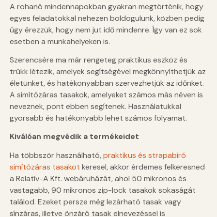
A rohanó mindennapokban gyakran megtörténik, hogy
egyes feladatokkal nehezen boldogulunk, közben pedig
úgy érezzük, hogy nem jut idő mindenre. Így van ez sok
esetben a munkahelyeken is.
Szerencsére ma már rengeteg praktikus eszköz és
trükk létezik, amelyek segítségével megkönnyíthetjük az
életünket, és hatékonyabban szervezhetjük az időnket.
A simítózáras tasakok, amelyeket számos más néven is
neveznek, pont ebben segítenek. Használatukkal
gyorsabb és hatékonyabb lehet számos folyamat.
Kiválóan megvédik a termékeidet
Ha többször használható,
praktikus és strapabíró
simítózáras tasakot
keresel, akkor érdemes felkeresned
a Relatív-A Kft. webáruházát, ahol 50 mikronos és
vastagabb, 90 mikronos zip-lock tasakok sokaságát
találod. Ezeket persze még lezárható tasak vagy
sínzáras, illetve önzáró tasak elnevezéssel is