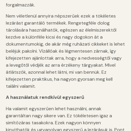
forgalmazzák.
Nem véletlenül annyira népszerűek ezek a tökéletes
lezárást garantáló termékek. Rengetegféle dolog
tárolására használhatók, egészen az élelmiszerektől
kezdve a különféle kicsi és nagy dogokon át a
dokumentumokig, de akár még ruházati cikkeket is lehet
beléjük pakolni. Vízállóak és légmentesen zárnak, így
kifejezetten ajánlottak arra, hogy a nedvességtől vagy
a levegőtől védjék az arra érzékeny tárgyakat. Mivel
átlátszók, azonnal lehet látni, mi van bennük. Ez
kifejezetten praktikus, ha nagyon gyorsan meg kell
találni valamit.
A használatuk rendkívül egyszerű
Ha valamit egyszerűen lehet használni, annak
garantáltan nagy sikere van. Ez tökéletesen igaz a
simítózáras tasakokra. Ezek nagyon könnyen
kinyithatók és ugyanolyan egyszerű a lezárásuk is. Pont