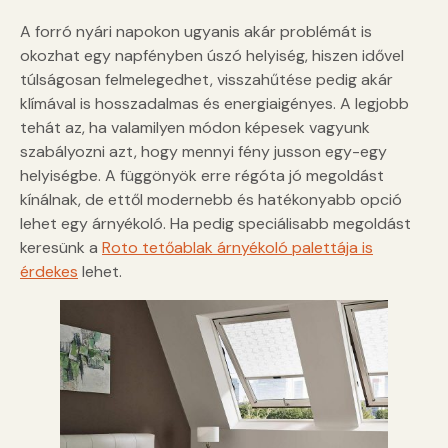
A forró nyári napokon ugyanis akár problémát is
okozhat egy napfényben úszó helyiség, hiszen idővel
túlságosan felmelegedhet, visszahűtése pedig akár
klímával is hosszadalmas és energiaigényes. A legjobb
tehát az, ha valamilyen módon képesek vagyunk
szabályozni azt, hogy mennyi fény jusson egy-egy
helyiségbe. A függönyök erre régóta jó megoldást
kínálnak, de ettől modernebb és hatékonyabb opció
lehet egy árnyékoló. Ha pedig speciálisabb megoldást
keresünk a
Roto tetőablak árnyékoló palettája is
érdekes
lehet.