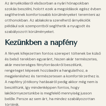
Az árnyékolásról elsősorban a nyári hónapokban
szokás beszélni, holott ezek a megoldások egész évben
segíthetnek komfortosabb körülményeket teremteni az
otthonokban. Az ablakokra szerelhető árnyékolók
például sok szempontból segíthetik a nyugodt és
szabályozott körülményeket.
Kezünkben a napfény
A fények kifejezetten fontos szerepet töltenek be külső
és belső terekben egyaránt, hiszen akár természetes,
akár mesterséges fényforrásokról beszélünk,
rengeteget képesek hozzáadni a hangulathoz, a
megjelenéshez és természetesen a komfortérzethez is.
A napfény jótékony hatásairól pedig akkor még nem is
beszéltünk, így mindenképpen fontos, hogy
lakókörnyezetünkbe is megfelelő mennyiség jusson
belőle. Persze az sem árt, ha mindez szabályozottan
történik.