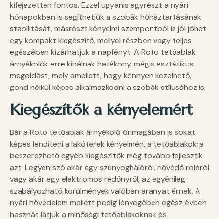
kifejezetten fontos. Ezzel ugyanis egyrészt a nyári
hónapokban is segíthetjük a szobák hőháztartásának
stabilitását, másrészt kényelmi szempontból is jól jöhet
egy kompakt kiegészítő, mellyel részben vagy teljes
egészében kizárhatjuk a napfényt. A Roto tetőablak
árnyékolók erre kínálnak hatékony, mégis esztétikus
megoldást, mely amellett, hogy könnyen kezelhető,
gond nélkül képes alkalmazkodni a szobák stílusához is.
Kiegészítők a kényelemért
Bár a Roto tetőablak árnyékoló önmagában is sokat
képes lendíteni a lakóterek kényelmén, a tetőablakokra
beszerezhető egyéb kiegészítők még tovább fejlesztik
azt. Legyen szó akár egy szúnyoghálóról, hővédő rolóról
vagy akár egy elektromos redőnyről, az egyénileg
szabályozható körülmények valóban aranyat érnek. A
nyári hővédelem mellett pedig lényegében egész évben
hasznát látjuk a minőségi tetőablakoknak és