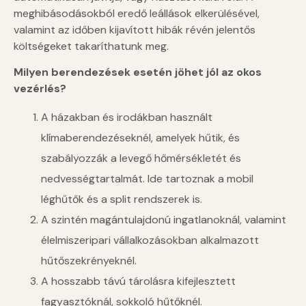
meghibásodásokból eredő leállások elkerülésével,
valamint az időben kijavított hibák révén jelentős
költségeket takaríthatunk meg.
Milyen berendezések esetén jöhet jól az okos
vezérlés?
A házakban és irodákban használt
klímaberendezéseknél, amelyek hűtik, és
szabályozzák a levegő hőmérsékletét és
nedvességtartalmát. Ide tartoznak a mobil
léghűtők és a split rendszerek is.
A szintén magántulajdonú ingatlanoknál, valamint
élelmiszeripari vállalkozásokban alkalmazott
hűtőszekrényeknél.
A hosszabb távú tárolásra kifejlesztett
fagyasztóknál, sokkoló hűtőknél.