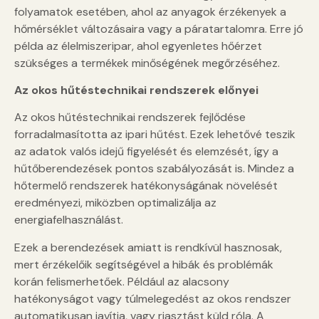
folyamatok esetében, ahol az anyagok érzékenyek a
hőmérséklet változásaira vagy a páratartalomra. Erre jó
példa az élelmiszeripar, ahol egyenletes hőérzet
szükséges a termékek minőségének megőrzéséhez.
Az okos hűtéstechnikai rendszerek előnyei
Az okos hűtéstechnikai rendszerek fejlődése
forradalmasította az ipari hűtést. Ezek lehetővé teszik
az adatok valós idejű figyelését és elemzését, így a
hűtőberendezések pontos szabályozását is. Mindez a
hőtermelő rendszerek hatékonyságának növelését
eredményezi, miközben optimalizálja az
energiafelhasználást.
Ezek a berendezések amiatt is rendkívül hasznosak,
mert érzékelőik segítségével a hibák és problémák
korán felismerhetőek. Például az alacsony
hatékonyságot vagy túlmelegedést az okos rendszer
automatikusan javítja, vagy riasztást küld róla. A