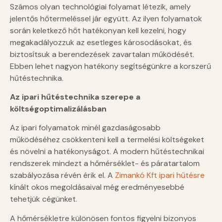
Számos olyan technológiai folyamat létezik, amely
jelentős hőtermeléssel jár együtt. Az ilyen folyamatok
során keletkező hőt hatékonyan kell kezelni, hogy
megakadályozzuk az esetleges károsodásokat, és
biztosítsuk a berendezések zavartalan működését.
Ebben lehet nagyon hatékony segítségünkre a korszerű
hűtéstechnika.
Az ipari hűtéstechnika szerepe a
költségoptimalizálásban
Az ipari folyamatok minél gazdaságosabb
működéséhez csökkenteni kell a termelési költségeket
és növelni a hatékonyságot. A modern hűtéstechnikai
rendszerek mindezt a hőmérséklet- és páratartalom
szabályozása révén érik el. A
Zimankó Kft ipari hűtésre
kínált okos megoldásaival még eredményesebbé
tehetjük cégünket.
A hőmérsékletre különösen fontos figyelni bizonyos