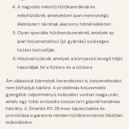
A nagyobb méretű hűtőkamráknál és
mélyhűtőknél, amelyekben ipari mennyiségű
élelmiszert tárolnak alacsony hőmérsékleten.
Olyan speciális hűtőrendszereknél, amelyek az
ipari folyamatokhoz (pl. gyártás) szükséges
hűtést biztosítják.
Hőszivattyúknál, amelyek a környezeti levegő hőjét
használják fel a fűtésre és a hűtésre.
Ám válasszuk bármelyik berendezést is, beszerelésüket
nem bízhatjuk bárkire. A problémás beüzemelés
gyengébb teljesítményű működést vonhat maga után,
amely egy több évtizedre beszerzett gépnél hatalmas
hátrány. A Zimankó Kft 28 éves tapasztalata és
precizitása a garancia minden hűtőberendezés hibátlan
működésére.