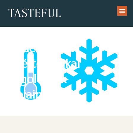
Modern ipari
hűtéstechnikai
megoldások
napjainkban