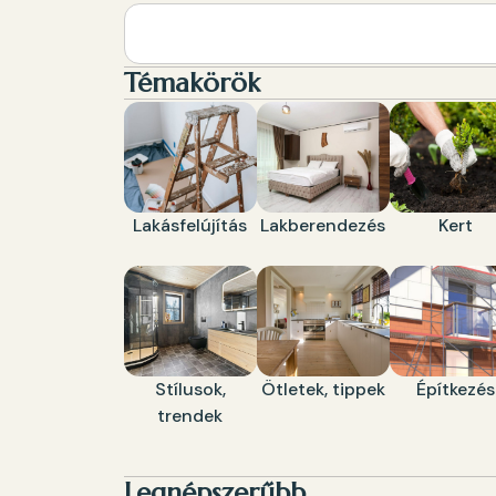
Témakörök
Lakásfelújítás
Lakberendezés
Kert
Stílusok,
Ötletek, tippek
Építkezés
trendek
Legnépszerűbb