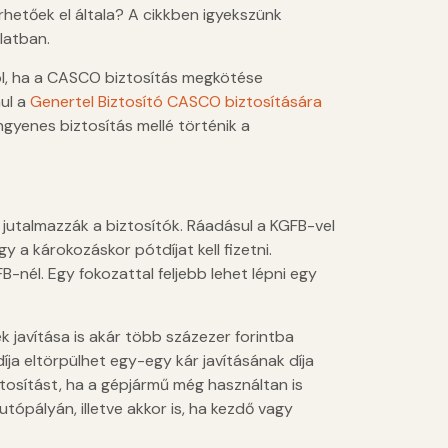
etőek el általa? A cikkben igyekszünk
latban.
ól, ha a CASCO biztosítás megkötése
ául a
Genertel Biztosító CASCO biztosítására
gyenes biztosítás mellé történik a
utalmazzák a biztosítók. Ráadásul a KGFB-vel
y a károkozáskor pótdíjat kell fizetni.
-nél. Egy fokozattal feljebb lehet lépni egy
 javítása is akár több százezer forintba
íja eltörpülhet egy-egy kár javításának díja
ztosítást, ha a gépjármű még használtan is
tópályán, illetve akkor is, ha kezdő vagy