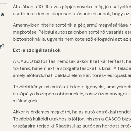
Általában a 10-15 éves gépjárművekre még jó eséllyel l
esetben érdemes alaposan utánanézni annak, hogy az a
 a
Amennyiben hitelre történik a gépjármű megvásárlása, 
megkötése. Például autószalonban történő vásárlás es
biztosítóknál is, ugyanis nem kötelező elfogadni azt az 
yt
Extra szolgáltatások
A CASCO biztosítás nemcsak akkor fizet kártérítést, ha
történik, hanem extra szolgáltatásokat is kínál. Általá
amely előfordulhat: például elemi kár, törés- és lopásk
További kényelmi extrákat is lehet igényelni, amelyekne
autópálya közepén robbanunk le, rossz üzemanyagot t
szükségünk.
Akkor is érdemes megkötni, ha az autó extrákkal rendel
Továbbá külföldi utakhoz is jól jön, hiszen a CASCO bi
országaira terjed ki. Ráadásul az autóban hordott érté