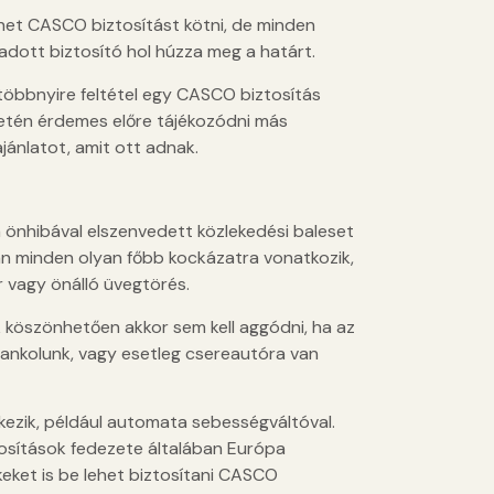
ehet CASCO biztosítást kötni, de minden
dott biztosító hol húzza meg a határt.
többnyire feltétel egy CASCO biztosítás
etén érdemes előre tájékozódni más
ajánlatot, amit ott adnak.
 önhibával elszenvedett közlekedési baleset
ban minden olyan főbb kockázatra vonatkozik,
ár vagy önálló üvegtörés.
k köszönhetően akkor sem kell aggódni, ha az
ankolunk, vagy esetleg csereautóra van
kezik, például automata sebességváltóval.
ztosítások fedezete általában Európa
keket is be lehet biztosítani CASCO