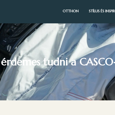
OTTHON
STÍLUS ÉS INSP
 érdemes tudni a CASCO-