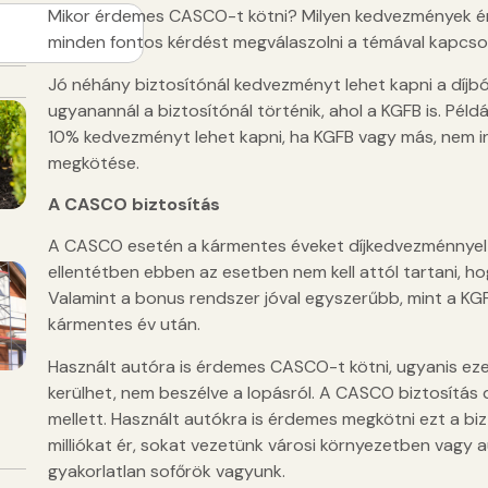
Mikor érdemes CASCO-t kötni? Milyen kedvezmények érh
minden fontos kérdést megválaszolni a témával kapcso
Jó néhány biztosítónál kedvezményt lehet kapni a díjb
ugyanannál a biztosítónál történik, ahol a KGFB is. Péld
10% kedvezményt lehet kapni, ha KGFB vagy más, nem in
megkötése.
A CASCO biztosítás
A CASCO esetén a kármentes éveket díjkedvezménnyel j
ellentétben ebben az esetben nem kell attól tartani, hog
Valamint a bonus rendszer jóval egyszerűbb, mint a KGFB
kármentes év után.
Használt autóra is érdemes CASCO-t kötni, ugyanis ezek
kerülhet, nem beszélve a lopásról. A CASCO biztosítás d
mellett. Használt autókra is érdemes megkötni ezt a bi
milliókat ér, sokat vezetünk városi környezetben vagy au
gyakorlatlan sofőrök vagyunk.