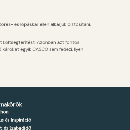
rés- és lopáskár ellen alkarjuk biztosítani,
t költségtérítést. Azonban azt fontos
 károkat egyik CASCO sem fedezi. Ilyen
makörök
thon
lus és Inspiráció
t és Szabadidő