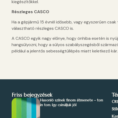
kiegészítőkkel.
Részleges CASCO
Ha a gépjármű 15 évnél idősebb, vagy egyszerűen csak tö
választható részleges CASCO is.
A CASCO egyik nagy előnye, hogy önhiba esetén is nyúj
hangsúlyozni, hogy a súlyos szabályszegésből származó
például a jelentős sebességtúllépés miatt keletkező kár.
Friss bejegyzések
Té
Hasonló színek finom átmenete – ton
Ot
in ton: így csináljuk jól
Stí
Ker