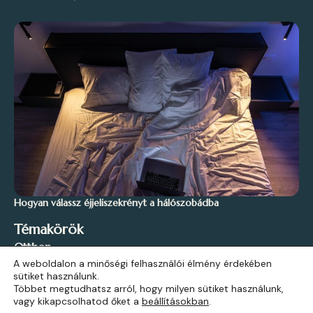
Hogyan válassz éjjeliszekrényt a hálószobádba
Témakörök
Otthon
A weboldalon a minőségi felhasználói élmény érdekében
Stílus és Inspiráció
sütiket használunk.
Kert és Szabadidő
Többet megtudhatsz arról, hogy milyen sütiket használunk,
vagy kikapcsolhatod őket a
beállításokban
.
Építkezés