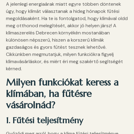
A jelenlegi energiaárak miatt egyre többen döntenek
úgy, hogy klímát választanak a hideg hónapok fűtési
megoldásaként. Ha te is fontolgatod, hogy klímával oldd
meg otthonod melegítését, akkor jó helyen jársz! A
klímaszerelés Debrecen környékén mostanában
különösen népszerű, hiszen a korszerű klímák
gazdaságos és gyors fűtést tesznek lehetővé.
Cikkünkben megmutatjuk, milyen funkciókra figyelj
klímavásárláskor, és miért éri meg szakértő segítségét
kérned.
Milyen funkciókat keress a
klímában, ha fűtésre
vásárolnád?
1. Fűtési teljesítmény
Győződj meg arról, hogy a klíma fűtési teljesítménye