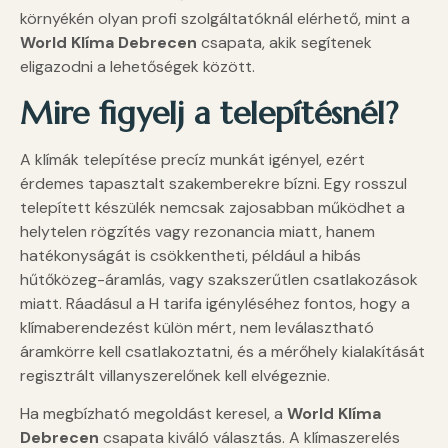
környékén olyan profi szolgáltatóknál elérhető, mint a
World Klíma Debrecen
csapata, akik segítenek
eligazodni a lehetőségek között.
Mire figyelj a telepítésnél?
A klímák telepítése precíz munkát igényel, ezért
érdemes tapasztalt szakemberekre bízni. Egy rosszul
telepített készülék nemcsak zajosabban működhet a
helytelen rögzítés vagy rezonancia miatt, hanem
hatékonyságát is csökkentheti, például a hibás
hűtőközeg-áramlás, vagy szakszerűtlen csatlakozások
miatt. Ráadásul a H tarifa igényléséhez fontos, hogy a
klímaberendezést külön mért, nem leválasztható
áramkörre kell csatlakoztatni, és a mérőhely kialakítását
regisztrált villanyszerelőnek kell elvégeznie.
Ha megbízható megoldást keresel, a
World Klíma
Debrecen
csapata kiváló választás. A klímaszerelés