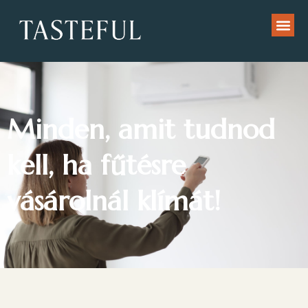
Minden, amit tudnod
kell, ha fűtésre
vásárolnál klímát!