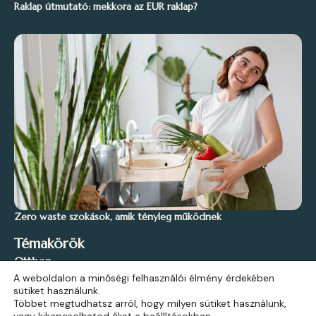
Raklap útmutató: mekkora az EUR raklap?
Zero waste szokások, amik tényleg működnek
Témakörök
Otthon
A weboldalon a minőségi felhasználói élmény érdekében
Stílus és Inspiráció
sütiket használunk.
Kert és Szabadidő
Többet megtudhatsz arról, hogy milyen sütiket használunk,