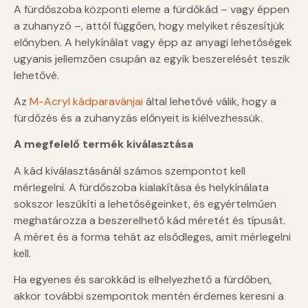
A fürdőszoba központi eleme a fürdőkád – vagy éppen
a zuhanyzó –, attól függően, hogy melyiket részesítjük
előnyben. A helykínálat vagy épp az anyagi lehetőségek
ugyanis jellemzően csupán az egyik beszerelését teszik
lehetővé.
Az
M-Acryl kádparavánjai
által lehetővé válik, hogy a
fürdőzés és a zuhanyzás előnyeit is kiélvezhessük.
A megfelelő termék kiválasztása
A kád kiválasztásánál számos szempontot kell
mérlegelni. A fürdőszoba kialakítása és helykínálata
sokszor leszűkíti a lehetőségeinket, és egyértelműen
meghatározza a beszerelhető kád méretét és típusát.
A méret és a forma tehát az elsődleges, amit mérlegelni
kell.
Ha egyenes és sarokkád is elhelyezhető a fürdőben,
akkor további szempontok mentén érdemes keresni a