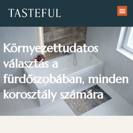
Környezettudatos
választás a
fürdőszobában, minden
korosztály számára