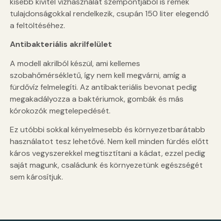
kisebb kivitel vízhasználat szempontjából is remek
tulajdonságokkal rendelkezik, csupán 150 liter elegendő
a feltöltéséhez.
Antibakteriális akrilfelület
A modell akrilból készül, ami kellemes
szobahőmérsékletű, így nem kell megvárni, amíg a
fürdővíz felmelegíti. Az antibakteriális bevonat pedig
megakadályozza a baktériumok, gombák és más
kórokozók megtelepedését.
Ez utóbbi sokkal kényelmesebb és környezetbarátabb
használatot tesz lehetővé. Nem kell minden fürdés előtt
káros vegyszerekkel megtisztítani a kádat, ezzel pedig
saját magunk, családunk és környezetünk egészségét
sem károsítjuk.