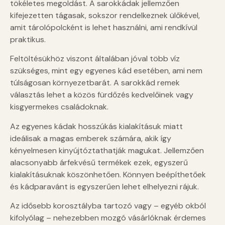
tökéletes megoldást. A sarokkádak jellemzően
kifejezetten tágasak, sokszor rendelkeznek ülőkével,
amit tárolópolcként is lehet használni, ami rendkívül
praktikus.
Feltöltésükhöz viszont általában jóval több víz
szükséges, mint egy egyenes kád esetében, ami nem
túlságosan környezetbarát. A sarokkád remek
választás lehet a közös fürdőzés kedvelőinek vagy
kisgyermekes családoknak.
Az egyenes kádak hosszúkás kialakításuk miatt
ideálisak a magas emberek számára, akik így
kényelmesen kinyújtóztathatják magukat. Jellemzően
alacsonyabb árfekvésű termékek ezek, egyszerű
kialakításuknak köszönhetően. Könnyen beépíthetőek
és kádparavánt is egyszerűen lehet elhelyezni rájuk.
Az idősebb korosztályba tartozó vagy – egyéb okból
kifolyólag – nehezebben mozgó vásárlóknak érdemes