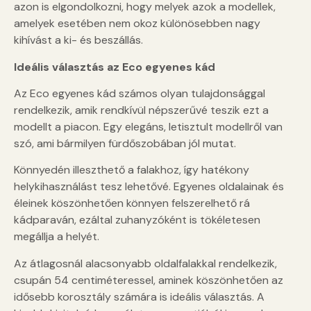
azon is elgondolkozni, hogy melyek azok a modellek,
amelyek esetében nem okoz különösebben nagy
kihívást a ki- és beszállás.
Ideális választás az Eco egyenes kád
Az Eco egyenes kád számos olyan tulajdonsággal
rendelkezik, amik rendkívül népszerűvé teszik ezt a
modellt a piacon. Egy elegáns, letisztult modellről van
szó, ami bármilyen fürdőszobában jól mutat.
Könnyedén illeszthető a falakhoz, így hatékony
helykihasználást tesz lehetővé. Egyenes oldalainak és
éleinek köszönhetően könnyen felszerelhető rá
kádparaván, ezáltal zuhanyzóként is tökéletesen
megállja a helyét.
Az átlagosnál alacsonyabb oldalfalakkal rendelkezik,
csupán 54 centiméteressel, aminek köszönhetően az
idősebb korosztály számára is ideális választás. A