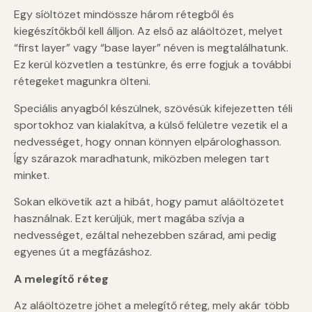
Egy síöltözet mindössze három rétegből és
kiegészítőkből kell álljon. Az első az aláöltözet, melyet
“first layer” vagy “base layer” néven is megtalálhatunk.
Ez kerül közvetlen a testünkre, és erre fogjuk a további
rétegeket magunkra ölteni.
Speciális anyagból készülnek, szövésük kifejezetten téli
sportokhoz van kialakítva, a külső felületre vezetik el a
nedvességet, hogy onnan könnyen elpárologhasson.
Így szárazok maradhatunk, miközben melegen tart
minket.
Sokan elkövetik azt a hibát, hogy pamut aláöltözetet
használnak. Ezt kerüljük, mert magába szívja a
nedvességet, ezáltal nehezebben szárad, ami pedig
egyenes út a megfázáshoz.
A melegítő réteg
Az aláöltözetre jöhet a melegítő réteg, mely akár több