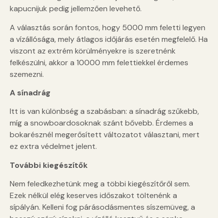
kapucnijuk pedig jellemzően levehető.
A választás során fontos, hogy 5000 mm feletti legyen
a vízállósága, mely átlagos időjárás esetén megfelelő. Ha
viszont az extrém körülményekre is szeretnénk
felkészülni, akkor a 10000 mm felettiekkel érdemes
szemezni.
A sínadrág
Itt is van különbség a szabásban: a sínadrág szűkebb,
míg a snowboardosoknak szánt bővebb. Érdemes a
bokarésznél megerősített változatot választani, mert
ez extra védelmet jelent.
További kiegészítők
Nem feledkezhetünk meg a többi kiegészítőről sem.
Ezek nélkül elég keserves időszakot töltenénk a
sípályán. Kelleni fog párásodásmentes síszemüveg, a