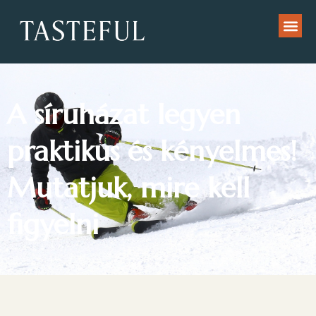
A síruházat legyen
praktikus és kényelmes!
Mutatjuk, mire kell
figyelni