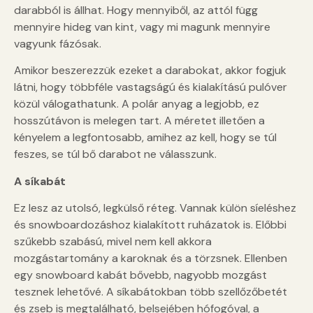
darabból is állhat. Hogy mennyiből, az attól függ
mennyire hideg van kint, vagy mi magunk mennyire
vagyunk fázósak.
Amikor beszerezzük ezeket a darabokat, akkor fogjuk
látni, hogy többféle vastagságú és kialakítású pulóver
közül válogathatunk. A polár anyag a legjobb, ez
hosszútávon is melegen tart. A méretet illetően a
kényelem a legfontosabb, amihez az kell, hogy se túl
feszes, se túl bő darabot ne válasszunk.
A síkabát
Ez lesz az utolsó, legkülső réteg. Vannak külön síeléshez
és snowboardozáshoz kialakított ruházatok is. Előbbi
szűkebb szabású, mivel nem kell akkora
mozgástartomány a karoknak és a törzsnek. Ellenben
egy snowboard kabát bővebb, nagyobb mozgást
tesznek lehetővé. A síkabátokban több szellőzőbetét
és zseb is megtalálható, belsejében hófogóval, a