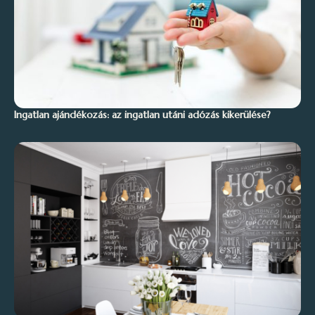
Ingatlan ajándékozás: az ingatlan utáni adózás kikerülése?