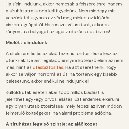
Ha síelni indulunk, akkor nemcsak a felszerelésre, hanem
a síruházatra is oda kell figyelnünk. Nem mindegy mit
veszünk fel, ugyanis ez véd meg minket az időjárás
viszontagságaitól. Ha rosszul választunk, akkor az
rányomja a bélyegét az egész utazásra, az biztos!
Mielőtt elindulunk
A sífelszerelés és az aláöltezet is fontos része lesz az
utunknak. De ami legalább ennyire kötelező elem az nem
más, mint az
utasbiztosítás
. Ha azt szeretnénk, hogy
akkor se váljon horrorrá az út, ha történik egy kisebb
balesetünk, akkor enélkül ne induljunk el!
Külföldi utak esetén akár több milliós kiadást is
jelenthet egy-egy orvosi ellátás. Ezt érdemes elkerülni
egy olyan utasbiztosítással, mely fedezi az ilyen módon
felmerülő költségeket, ha valami probléma adódna.
A síruházat legalsó szintje: az aláöltözet