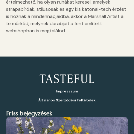
értelmezhető, ha olyan ruhákat keresel, amelyek
strapabíróak, stílusosak és egy kis katonai-tech érzést
is hoznak a mindennapjaidba, akkor a Marshall Artist a
te márkád, melynek darabjait a fent említett
webshopban is megtalálod.
Impresszum
Általános Szerződési Feltételek
Friss bejegyzések