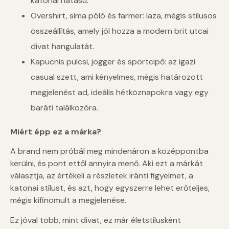
katonai hatású.
Overshirt, sima póló és farmer: laza, mégis stílusos
összeállítás, amely jól hozza a modern brit utcai
divat hangulatát.
Kapucnis pulcsi, jogger és sportcipő: az igazi
casual szett, ami kényelmes, mégis határozott
megjelenést ad, ideális hétköznapokra vagy egy
baráti találkozóra.
Miért épp ez a márka?
A brand nem próbál meg mindenáron a középpontba
kerülni, és pont ettől annyira menő. Aki ezt a márkát
választja, az értékeli a részletek iránti figyelmet, a
katonai stílust, és azt, hogy egyszerre lehet erőteljes,
mégis kifinomult a megjelenése.
Ez jóval több, mint divat, ez már életstílusként