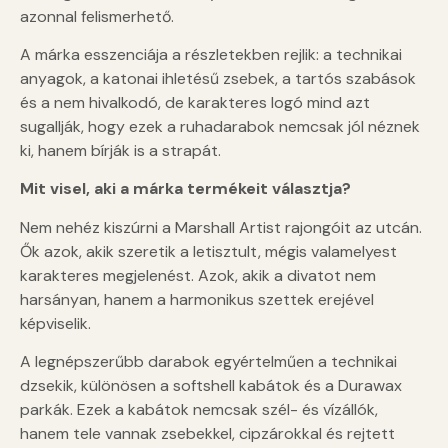
azonnal felismerhető.
A márka esszenciája a részletekben rejlik: a technikai
anyagok, a katonai ihletésű zsebek, a tartós szabások
és a nem hivalkodó, de karakteres logó mind azt
sugallják, hogy ezek a ruhadarabok nemcsak jól néznek
ki, hanem bírják is a strapát.
Mit visel, aki a márka termékeit választja?
Nem nehéz kiszúrni a Marshall Artist rajongóit az utcán.
Ők azok, akik szeretik a letisztult, mégis valamelyest
karakteres megjelenést. Azok, akik a divatot nem
harsányan, hanem a harmonikus szettek erejével
képviselik.
A legnépszerűbb darabok egyértelműen a technikai
dzsekik, különösen a softshell kabátok és a Durawax
parkák. Ezek a kabátok nemcsak szél- és vízállók,
hanem tele vannak zsebekkel, cipzárokkal és rejtett