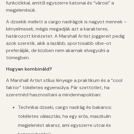
funkciókkal, amitől egyszerre katonai és “városi” a
megjelenésük.
A dzsekik mellett a cargo nadrágok is nagyot mennek –
kényelmesek, mégis megadják azt a karakteres,
határozott kinézetet. A Marshall Artist joggereit pedig
azok szeretik, akik a lazább, sportosabb vibe-ot
preferálják, de közben nem akarnak elvegyülni a
tömegben.
Hogyan kombináld?
A Marshall Artist stílus lényege a praktikum és a “cool
faktor” tökéletes egyensúlya. Pár szettötlet, ha
szeretnéd hasznosítani a mindennapokban:
Technikai dzseki, cargo nadrág és bakancs:
tökéletes választás, ha egy erős, maszkulin
megjelenést akarsz, ami egyszerre utcai és