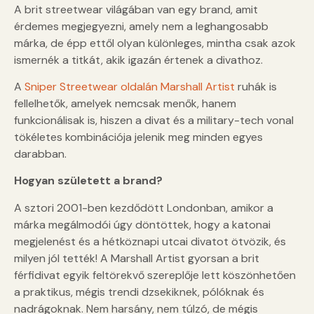
A brit streetwear világában van egy brand, amit
érdemes megjegyezni, amely nem a leghangosabb
márka, de épp ettől olyan különleges, mintha csak azok
ismernék a titkát, akik igazán értenek a divathoz.
A
Sniper Streetwear oldalán Marshall Artist
ruhák is
fellelhetők, amelyek nemcsak menők, hanem
funkcionálisak is, hiszen a divat és a military-tech vonal
tökéletes kombinációja jelenik meg minden egyes
darabban.
Hogyan született a brand?
A sztori 2001-ben kezdődött Londonban, amikor a
márka megálmodói úgy döntöttek, hogy a katonai
megjelenést és a hétköznapi utcai divatot ötvözik, és
milyen jól tették! A Marshall Artist gyorsan a brit
férfidivat egyik feltörekvő szereplője lett köszönhetően
a praktikus, mégis trendi dzsekiknek, pólóknak és
nadrágoknak. Nem harsány, nem túlzó, de mégis