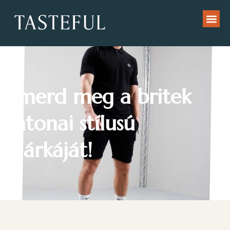
Ismerd meg a britek
katonai stílusú
márkáját!