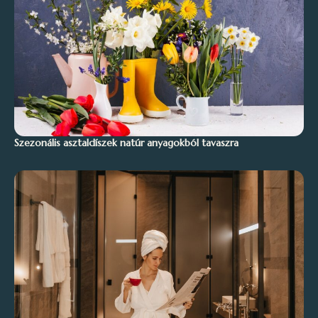
Szezonális asztaldíszek natúr anyagokból tavaszra