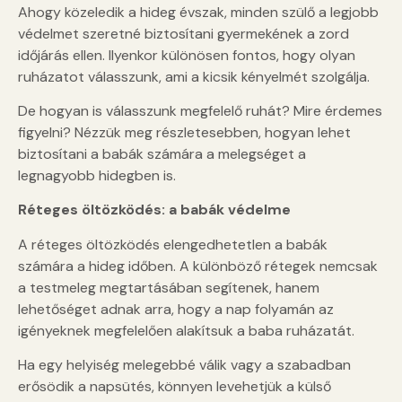
Ahogy közeledik a hideg évszak, minden szülő a legjobb
védelmet szeretné biztosítani gyermekének a zord
időjárás ellen. Ilyenkor különösen fontos, hogy olyan
ruházatot válasszunk, ami a kicsik kényelmét szolgálja.
De hogyan is válasszunk megfelelő ruhát? Mire érdemes
figyelni? Nézzük meg részletesebben, hogyan lehet
biztosítani a babák számára a melegséget a
legnagyobb hidegben is.
Réteges öltözködés: a babák védelme
A réteges öltözködés elengedhetetlen a babák
számára a hideg időben. A különböző rétegek nemcsak
a testmeleg megtartásában segítenek, hanem
lehetőséget adnak arra, hogy a nap folyamán az
igényeknek megfelelően alakítsuk a baba ruházatát.
Ha egy helyiség melegebbé válik vagy a szabadban
erősödik a napsütés, könnyen levehetjük a külső