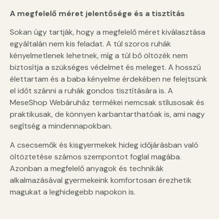
A megfelelő méret jelentősége és a tisztítás
Sokan úgy tartják, hogy a megfelelő méret kiválasztása
egyáltalán nem kis feladat. A túl szoros ruhák
kényelmetlenek lehetnek, míg a túl bő öltözék nem
biztosítja a szükséges védelmet és meleget. A hosszú
élettartam és a baba kényelme érdekében ne felejtsünk
el időt szánni a ruhák gondos tisztítására is. A
MeseShop Webáruház termékei nemcsak stílusosak és
praktikusak, de könnyen karbantarthatóak is, ami nagy
segítség a mindennapokban.
A csecsemők és kisgyermekek hideg időjárásban való
öltöztetése számos szempontot foglal magába.
Azonban a megfelelő anyagok és technikák
alkalmazásával gyermekeink komfortosan érezhetik
magukat a leghidegebb napokon is.