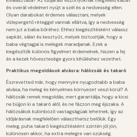
kiválasztása? Az időjárási viszonyoknak megfelelő kabát
és overál védelmet nyújt a szél és a nedvesség ellen.
Olyan darabokat érdemes választani, melyek
vízlepergető réteggel vannak ellátva, így a nedvesség
nem jut a baba bőréhez. Ehhez kiegészítésként válassz
sapkát, sálat és kesztyűt, melyek biztosítják, hogy a
baba végtagjai is melegek maradjanak. Ezek a
kiegészítők különös figyelmet érdemelnek, hiszen a fej
és a kezek hővesztesége gyors kihűléshez vezethet.
Praktikus megoldások alvásra: hálózsák és takaró
Észrevetted már, hogy mennyire nyugodtabb a baba
alvása, ha meleg és kényelmes környezet veszi körül? A
hálózsák remek megoldás, mert garantálja, hogy a kicsi
ne bújjon ki a takaró alól, és ne fázzon meg éjszaka. A
hálózsákok különböző vastagságúak lehetnek, így az
időjárásnak megfelelően választhatsz belőlük. Egy
meleg, puha takaró kiegészítésként szintén jól jön,
különösen akkor, ha extra melegre van szükség.