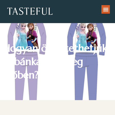
Hogyan öltöztethetjük
babánkat a hideg
időben?