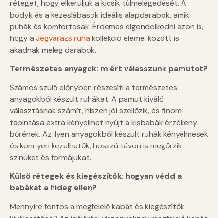
réteget, hogy elkerüljük a kicsik túlmelegedését. A
bodyk és a kezeslábasok ideális alapdarabok, amik
puhák és komfortosak. Érdemes elgondolkodni azon is,
hogy a
Jégvarázs ruha
kollekció elemei között is
akadnak meleg darabok.
Természetes anyagok: miért válasszunk pamutot?
Számos szülő előnyben részesíti a természetes
anyagokból készült ruhákat. A pamut kiváló
választásnak számít, hiszen jól szellőzik, és finom
tapintása extra kényelmet nyújt a kisbabák érzékeny
bőrének. Az ilyen anyagokból készült ruhák kényelmesek
és könnyen kezelhetők, hosszú távon is megőrzik
színüket és formájukat.
Külső rétegek és kiegészítők: hogyan védd a
babákat a hideg ellen?
Mennyire fontos a megfelelő kabát és kiegészítők