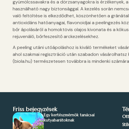
gyümölcssavakra és a dörzsanyagokra is érzékenyek, a
használható nagy biztonsággal. A kezelés során nemcs
való feltöltése is elkezdődhet, köszönhetően a gránát
antioxidáns hatóanyagai, flavonoidjai a peelingezés közb
bőr ápolásáról a homoktövis olajos kivonata és a kókusz
rejuvenáló, bőrfeszesítő arckezelésekhez.
A peeling utáni utóápoláshoz is kiváló termékeket vás
ahol szakmai regisztráció után szabadon vásárolhatsz
(biola.hu) természetesen továbbra is mindenki számára el
Friss bejegyzések
Té
Egy kertészmérnök tanácsai
Ot
kutyabarátoknak
Stí