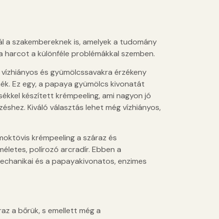
ál a szakembereknek is, amelyek a tudomány
l a harcot a különféle problémákkal szemben.
 a vízhiányos és gyümölcssavakra érzékeny
ék. Ez egy, a papaya gyümölcs kivonatát
ékkel készített krémpeeling, ami nagyon jó
éshez. Kiváló választás lehet még vízhiányos,
oktövis krémpeeling a száraz és
életes, polírozó arcradír. Ebben a
mechanikai és a papayakivonatos, enzimes
az a bőrük, s emellett még a