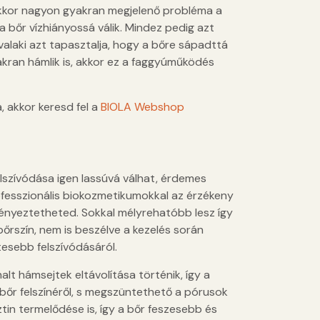
akkor nagyon gyakran megjelenő probléma a
 bőr vízhiányossá válik. Mindez pedig azt
alaki azt tapasztalja, hogy a bőre sápadttá
yakran hámlik is, akkor ez a faggyúműködés
 akkor keresd fel a
BIOLA Webshop
szívódása igen lassúvá válhat, érdemes
rofesszionális biokozmetikumokkal az érzékeny
ényeztetheted. Sokkal mélyrehatóbb lesz így
bőrszín, nem is beszélve a kezelés során
esebb felszívódásáról.
alt hámsejtek eltávolítása történik, így a
bőr felszínéről, s megszüntethető a pórusok
ztin termelődése is, így a bőr feszesebb és