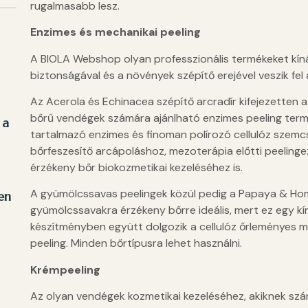
rugalmasabb lesz.
Enzimes és mechanikai peeling
A BIOLA Webshop olyan professzionális termékeket kín
biztonságával és a növények szépítő erejével veszik fe
Az Acerola és Echinacea szépítő arcradír kifejezetten
bőrű vendégek számára ajánlható enzimes peeling term
 a
tartalmazó enzimes és finoman polírozó cellulóz szemcs
bőrfeszesítő arcápoláshoz, mezoterápia előtti peelingez
érzékeny bőr biokozmetikai kezeléséhez is.
A gyümölcssavas peelingek közül pedig a Papaya & Hom
en
gyümölcssavakra érzékeny bőrre ideális, mert ez egy kím
készítményben együtt dolgozik a cellulóz őrleményes 
peeling. Minden bőrtípusra lehet használni.
Krémpeeling
Az olyan vendégek kozmetikai kezeléséhez, akiknek szár