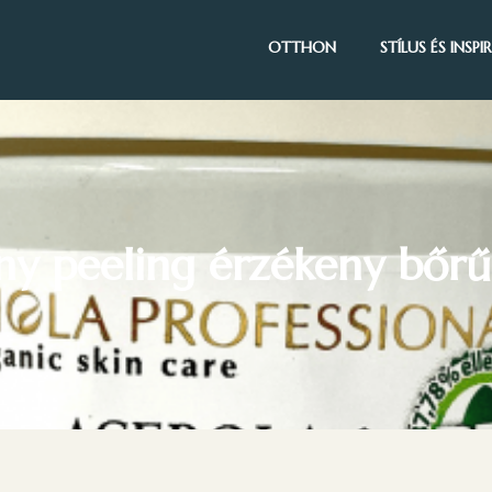
OTTHON
STÍLUS ÉS INSP
y peeling érzékeny bőrű