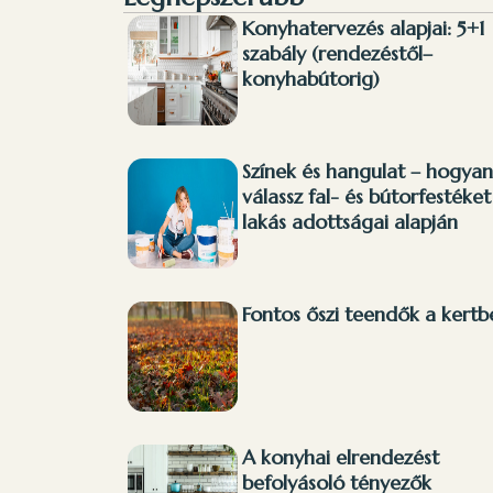
Konyhatervezés alapjai: 5+1
szabály (rendezéstől–
konyhabútorig)
Színek és hangulat – hogyan
válassz fal- és bútorfestéket
lakás adottságai alapján
Fontos őszi teendők a kertb
A konyhai elrendezést
befolyásoló tényezők