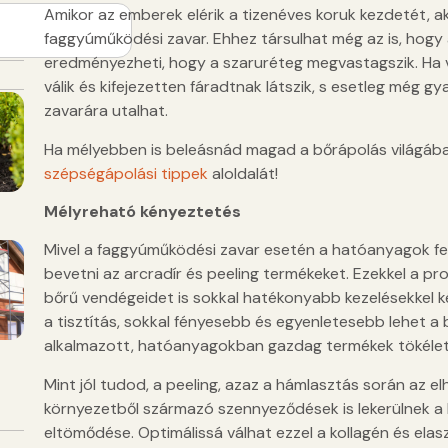
Amikor az emberek elérik a tizenéves koruk kezdetét, 
faggyúműködési zavar. Ehhez társulhat még az is, hogy a
eredményezheti, hogy a szaruréteg megvastagszik. Ha v
válik és kifejezetten fáradtnak látszik, s esetleg még g
zavarára utalhat.
Ha mélyebben is beleásnád magad a bőrápolás világába,
szépségápolási tippek
aloldalát!
Mélyreható kényeztetés
Mivel a faggyúműködési zavar esetén a hatóanyagok fel
bevetni az arcradír és peeling termékeket. Ezekkel a p
bőrű vendégeidet is sokkal hatékonyabb kezelésekkel k
a tisztítás, sokkal fényesebb és egyenletesebb lehet a 
alkalmazott, hatóanyagokban gazdag termékek tökélet
Mint jól tudod, a peeling, azaz a hámlasztás során az elh
környezetből származó szennyeződések is lekerülnek a 
eltömődése. Optimálissá válhat ezzel a kollagén és elas