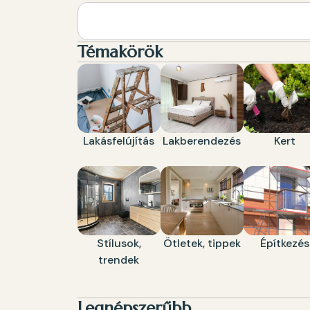
Témakörök
Lakásfelújítás
Lakberendezés
Kert
Stílusok,
Ötletek, tippek
Építkezés
trendek
Legnépszerűbb