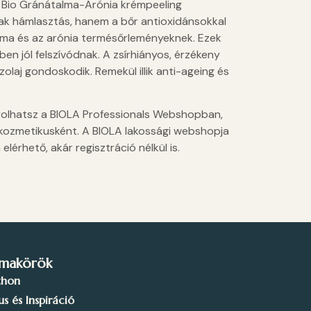
 Bio Gránátalma-Arónia krémpeeling
ak hámlasztás, hanem a bőr antioxidánsokkal
alma és az arónia termésőrleményeknek. Ezek
en jól felszívódnak. A zsírhiányos, érzékeny
olaj gondoskodik. Remekül illik anti-ageing és
árolhatsz a BIOLA Professionals Webshopban,
 kozmetikusként. A BIOLA lakossági webshopja
érhető, akár regisztráció nélkül is.
makörök
thon
lus és Inspiráció