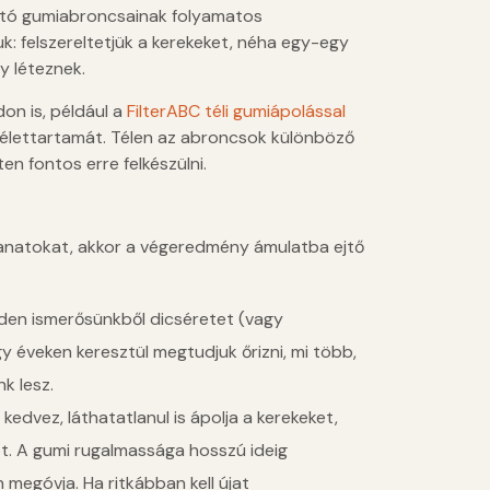
utó gumiabroncsainak folyamatos
: felszereltetjük a kerekeket, néha egy-egy
gy léteznek.
on is, például a
FilterABC téli gumiápolással
élettartamát. Télen az abroncsok különböző
en fontos erre felkészülni.
anatokat, akkor a végeredmény ámulatba ejtő
inden ismerősünkből dicséretet (vagy
így éveken keresztül megtudjuk őrizni, mi több,
k lesz.
edvez, láthatatlanul is ápolja a kerekeket,
ot. A gumi rugalmassága hosszú ideig
 megóvja. Ha ritkábban kell újat