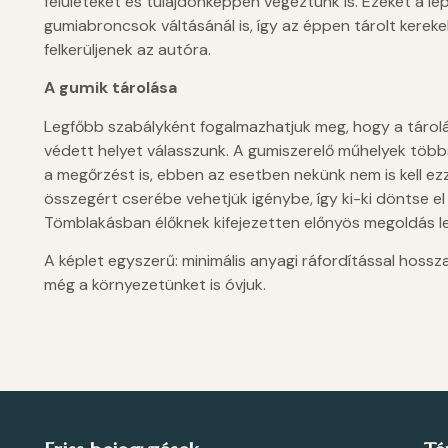
felületeket és tulajdonképpen végeztünk is. Ezeket a lé
gumiabroncsok váltásánál is, így az éppen tárolt kerekek
felkerüljenek az autóra.
A gumik tárolása
Legfőbb szabályként fogalmazhatjuk meg, hogy a tárolá
védett helyet válasszunk. A gumiszerelő műhelyek többs
a megőrzést is, ebben az esetben nekünk nem is kell ez
összegért cserébe vehetjük igénybe, így ki-ki döntse el
Tömblakásban élőknek kifejezetten előnyös megoldás l
A képlet egyszerű: minimális anyagi ráfordítással hos
még a környezetünket is óvjuk.