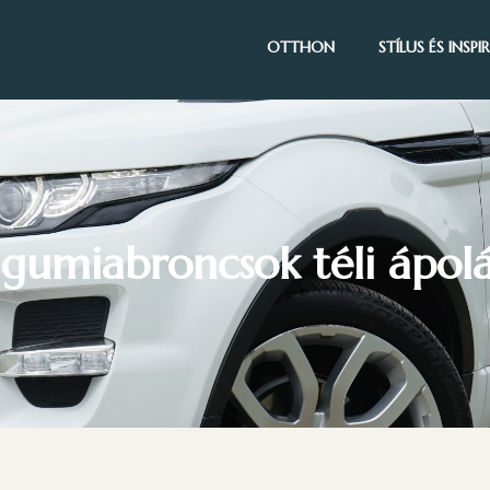
OTTHON
STÍLUS ÉS INSP
gumiabroncsok téli ápol