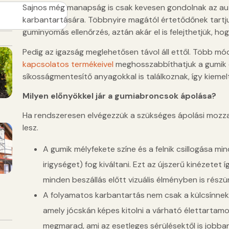
Sajnos még manapság is csak kevesen gondolnak az a
karbantartására. Többnyire magától értetődőnek tartjuk
guminyomás ellenőrzés, aztán akár el is felejthetjük, ho
Pedig az igazság meglehetősen távol áll ettől. Több mód
kapcsolatos termékeivel
meghosszabbíthatjuk a gumik 
síkosságmentesítő anyagokkal is találkoznak, így kiemelt
Milyen előnyökkel jár a gumiabroncsok ápolása?
Ha rendszeresen elvégezzük a szükséges ápolási mozz
lesz.
A gumik mélyfekete színe és a felnik csillogása m
irigységet) fog kiváltani. Ezt az újszerű kinézetet 
minden beszállás előtt vizuális élményben is részün
A folyamatos karbantartás nem csak a külcsínnek k
amely jócskán képes kitolni a várható élettartam
megmarad, ami az esetleges sérülésektől is jobban