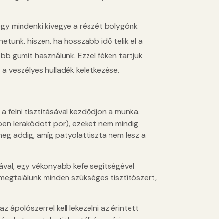
ogy mindenki kivegye a részét bolygónk
etünk, hiszen, ha hosszabb idő telik el a
bb gumit használunk. Ezzel féken tartjuk
 a veszélyes hulladék keletkezése.
 a felni tisztításával kezdődjön a munka.
en lerakódott por), ezeket nem mindig
eg addig, amíg patyolattiszta nem lesz a
sával, egy vékonyabb kefe segítségével
megtalálunk minden szükséges tisztítószert,
z ápolószerrel kell lekezelni az érintett