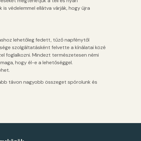
péseket megtehetjük a téli és nyári
 is védelemmel ellátva várják, hogy újra
shoz lehetőleg fedett, tűző napfénytől
ége szolgáltatásként felvette a kínálatai közé
zel foglalkozni. Mindezt természetesen némi
 maga, hogy él-e a lehetőséggel.
ehet.
szabb távon nagyobb összeget spórolunk és