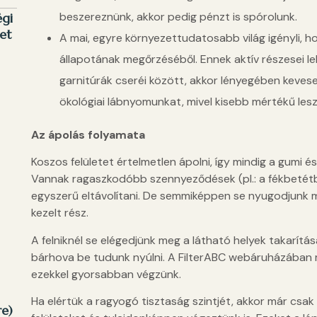
beszereznünk, akkor pedig pénzt is spórolunk.
égi
et
A mai, egyre környezettudatosabb világ igényli, h
állapotának megőrzéséből. Ennek aktív részesei leh
garnitúrák cseréi között, akkor lényegében kevese
ökológiai lábnyomunkat, mivel kisebb mértékű lesz
Az ápolás folyamata
Koszos felületet értelmetlen ápolni, így mindig a gumi és
Vannak ragaszkodóbb szennyeződések (pl.: a fékbetétb
egyszerű eltávolítani. De semmiképpen se nyugodjunk m
kezelt rész.
A felniknél se elégedjünk meg a látható helyek takarítá
bárhova be tudunk nyúlni. A FilterABC webáruházában 
ezekkel gyorsabban végzünk.
Ha elértük a ragyogó tisztaság szintjét, akkor már csak a
e)