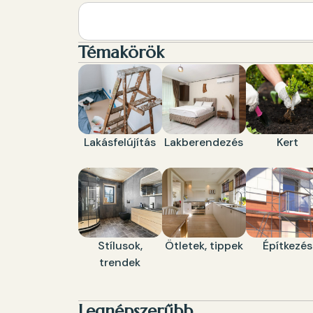
Témakörök
Lakásfelújítás
Lakberendezés
Kert
Stílusok,
Ötletek, tippek
Építkezés
trendek
Legnépszerűbb