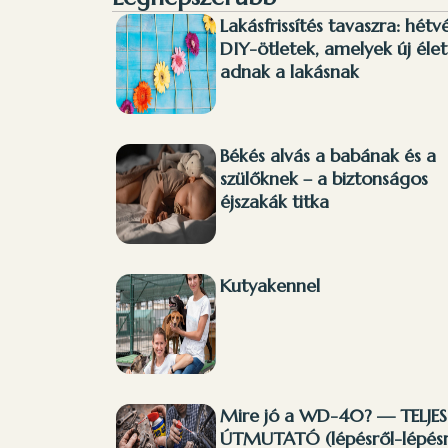
Lakásfrissítés tavaszra: hétv
DIY-ötletek, amelyek új élet
adnak a lakásnak
Békés alvás a babának és a
szülőknek – a biztonságos
éjszakák titka
Kutyakennel
Mire jó a WD-40? — TELJES
ÚTMUTATÓ (lépésről-lépésr