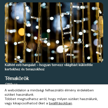
Kültéri esti hangulat – hogyan tervezz világítást különféle
kertekhez és teraszokhoz
Témakörök
Otthon
A weboldalon a minőségi felhasználói élmény érdekében
Stílus és Inspiráció
sütiket használunk.
Kert és Szabadidő
Többet megtudhatsz arról, hogy milyen sütiket használunk,
vagy kikapcsolhatod őket a
beállításokban
.
Építkezés