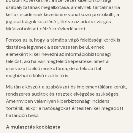
Ez után következhet a szervezet kiberbiztonsági
szabályzatának megalkotása, amelynek tartalmaznia
kell az incidensek kezelésére vonatkozó protokollt, a
jogosultságok kezelését, illetve az adatszivárgás
kiküszöbölését célzó intézkedéseket.
Fontos az is, hogy a témába vágó felelősségi körök is
tisztázva legyenek a szervezeten belül, ennek
elemeként ki kell nevezni az információbiztonsági
felelőst, aki ha van megfelelő képesítése, lehet a
szervezet belső munkatársa, de a feladattal
megbízható külső szakértő is.
Miután elkészült a szabályzat és implementálásra került,
rendszeres auditok és tesztek elvégzése szükséges.
Amennyiben valamilyen kiberbiztonsági incidens
történik, akkor a hatóságokat értesíteni kell megadott
határidőn belül.
A mulasztás kockázata