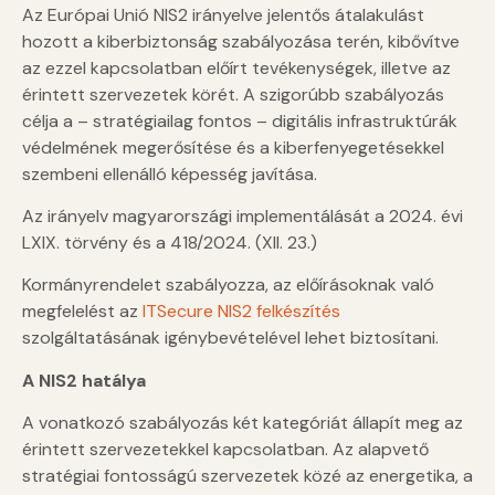
Az Európai Unió NIS2 irányelve jelentős átalakulást
hozott a kiberbiztonság szabályozása terén, kibővítve
az ezzel kapcsolatban előírt tevékenységek, illetve az
érintett szervezetek körét. A szigorúbb szabályozás
célja a – stratégiailag fontos – digitális infrastruktúrák
védelmének megerősítése és a kiberfenyegetésekkel
szembeni ellenálló képesség javítása.
Az irányelv magyarországi implementálását a 2024. évi
LXIX. törvény és a 418/2024. (XII. 23.)
Kormányrendelet szabályozza, az előírásoknak való
megfelelést az
ITSecure NIS2 felkészítés
szolgáltatásának igénybevételével lehet biztosítani.
A NIS2 hatálya
A vonatkozó szabályozás két kategóriát állapít meg az
érintett szervezetekkel kapcsolatban. Az alapvető
stratégiai fontosságú szervezetek közé az energetika, a