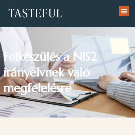
Felkészülés a NIS2
irányelvnek való
megfelelésre