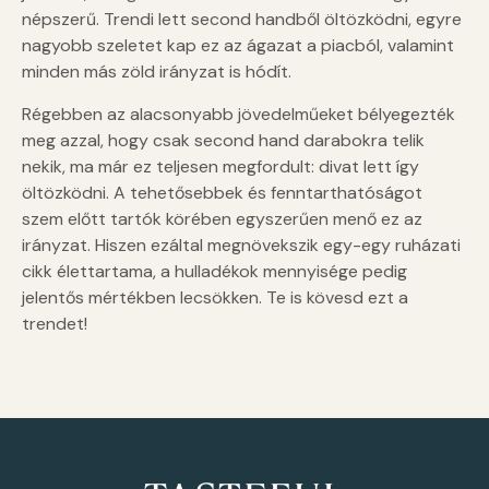
népszerű. Trendi lett second handből öltözködni, egyre
nagyobb szeletet kap ez az ágazat a piacból, valamint
minden más zöld irányzat is hódít.
Régebben az alacsonyabb jövedelműeket bélyegezték
meg azzal, hogy csak second hand darabokra telik
nekik, ma már ez teljesen megfordult: divat lett így
öltözködni. A tehetősebbek és fenntarthatóságot
szem előtt tartók körében egyszerűen menő ez az
irányzat. Hiszen ezáltal megnövekszik egy-egy ruházati
cikk élettartama, a hulladékok mennyisége pedig
jelentős mértékben lecsökken. Te is kövesd ezt a
trendet!