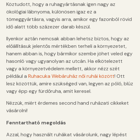
Köztudott, hogy a ruhagyártásnak igen nagy az
ökológiai lábnyoma, különösen igaz ez a
tömeggyártásra, vagyis arra, amikor egy fazonból rövid
idő alatt több százezer darab készül.
Ilyenkor aztán nemcsak abban lehetsz biztos, hogy az
előállításuk jelentős mértékben terheli a környezetet,
hanem abban is, hogy bármikor szembe jöhet veled egy
hasonló vagy ugyanolyan az utcán. Ha elkötelezett
vagy a környezetvédelem mellett, akkor nézz szét
például a
Ruhacuka Webáruház női ruhái között
! Ott
lesz közöttük, amire szükséged van, legyen az póló, blúz
vagy épp egy fürdőruha, amit keresel.
Nézzük, miért érdemes second hand ruházati cikkeket
vásárolni!
Fenntartható megoldás
Azzal, hogy használt ruhákat vásárolunk, nagy lépést