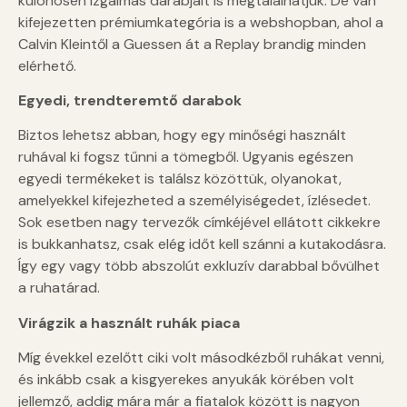
különösen izgalmas darabjait is megtalálhatjuk. De van
kifejezetten prémiumkategória is a webshopban, ahol a
Calvin Kleintől a Guessen át a Replay brandig minden
elérhető.
Egyedi, trendteremtő darabok
Biztos lehetsz abban, hogy egy minőségi használt
ruhával ki fogsz tűnni a tömegből. Ugyanis egészen
egyedi termékeket is találsz közöttük, olyanokat,
amelyekkel kifejezheted a személyiségedet, ízlésedet.
Sok esetben nagy tervezők címkéjével ellátott cikkekre
is bukkanhatsz, csak elég időt kell szánni a kutakodásra.
Így egy vagy több abszolút exkluzív darabbal bővülhet
a ruhatárad.
Virágzik a használt ruhák piaca
Míg évekkel ezelőtt ciki volt másodkézből ruhákat venni,
és inkább csak a kisgyerekes anyukák körében volt
jellemző, addig mára már a fiatalok között is nagyon