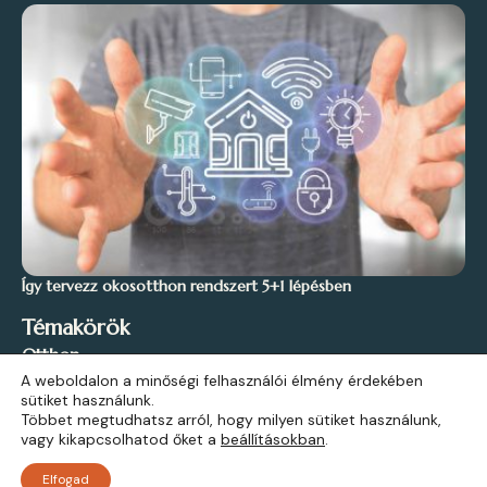
Így tervezz okosotthon rendszert 5+1 lépésben
Témakörök
Otthon
A weboldalon a minőségi felhasználói élmény érdekében
Stílus és Inspiráció
sütiket használunk.
Kert és Szabadidő
Többet megtudhatsz arról, hogy milyen sütiket használunk,
vagy kikapcsolhatod őket a
beállításokban
.
Építkezés
Elfogad