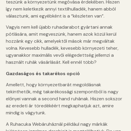
teszünk a környezetünk megóvása érdekében. Hiszen
így nem keletkezik annyi textilhulladék, hanem abból
választunk, ami egyébként is a “készleten van”.
Vagyis nem kell újabb ruhadarabot gyártani annak
pótlására, amit megveszünk, hanem azok közül kerül
hozzánk egy cikk, amelyektől mások már megváltak
volna. Kevesebb hulladék, kevesebb környezeti teher,
ugyanakkor maximális vevői elégedettség jellemzi a
használt ruhák vásárlását. Kell ennél több?
Gazdaságos és takarékos opció
Amellett, hogy környezetbarát megoldásnak
tekinthetők, még takarékossági szempontból is nagy
előnyei vannak a second hand ruhának. Hiszen sokszor
az eredeti ár töredékéért megkaphatjuk azt, amire
mindig is vágytunk.
A Ruhacuka Webáruháznál például nagy márkák