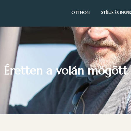
OTTHON
STÍLUS ÉS INSP
Éretten a volán mögött