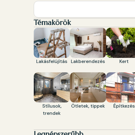
Témakörök
Lakásfelújítás
Lakberendezés
Kert
Stílusok,
Ötletek, tippek
Építkezés
trendek
Legnépszerűbb