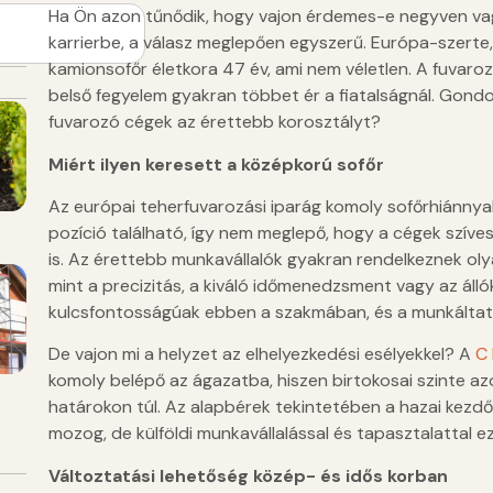
Ha Ön azon tűnődik, hogy vajon érdemes-e negyven vagy
karrierbe, a válasz meglepően egyszerű. Európa-szerte
kamionsofőr életkora 47 év, ami nem véletlen. A fuvarozá
belső fegyelem gyakran többet ér a fiatalságnál. Gondol
fuvarozó cégek az érettebb korosztályt?
Miért ilyen keresett a középkorú sofőr
Az európai teherfuvarozási iparág komoly sofőrhiánnya
pozíció található, így nem meglepő, hogy a cégek szíve
is. Az érettebb munkavállalók gyakran rendelkeznek oly
mint a precizitás, a kiváló időmenedzsment vagy az áll
kulcsfontosságúak ebben a szakmában, és a munkáltató
De vajon mi a helyzet az elhelyezkedési esélyekkel? A
C 
komoly belépő az ágazatba, hiszen birtokosai szinte azo
határokon túl. Az alapbérek tekintetében a hazai kezdő
mozog, de külföldi munkavállalással és tapasztalattal
Változtatási lehetőség közép- és idős korban