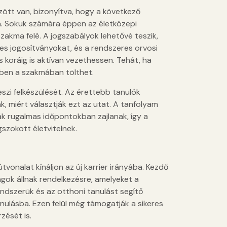
ött van, bizonyítva, hogy a következő
ra. Sokuk számára éppen az életközepi
zakma felé. A jogszabályok lehetővé teszik,
es jogosítványokat, és a rendszeres orvosi
s koráig is aktívan vezethessen. Tehát, ha
bben a szakmában tölthet.
zi felkészülését. Az érettebb tanulók
k, miért választják ezt az utat. A tanfolyam
rák rugalmas időpontokban zajlanak, így a
gszokott életvitelnek.
tvonalat kínáljon az új karrier irányába. Kezdő
gok állnak rendelkezésre, amelyeket a
rendszerük és az otthoni tanulást segítő
tanulásba. Ezen felül még támogatják a sikeres
zését is.