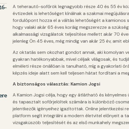
A teherautó-sofőrök legnagyobb része 40 és 55 év köz
26-
évtizedek is lehetőséget kínálnak a szakmai megújulás
fordulópont hozza el a váltás lehetőségét a kamionos s
hogy valaki akár 65 éves koráig megszerezze a szükség
alkalmassági vizsgálatok teljesítése mellett akár 70 éve
jelenleg Ön 45 éves, még mindig van akár 25 év, amit e
Az oktatás sem okozhat gondot annak, aki komolyan ves
gyakran hatékonyabbak, mivel céljaik világosak, és tudjá
elméleti része önállóan is tanulható, míg a gyakorlati ó
képzés ideje alatt sem kell teljesen hátat fordítani a me
A biztonságos választás: Kamion Jogsi
A Kamion Jogsi célja, hogy egy átlátható és kényelmes ú
ere
és tapasztalt sofőrjelöltek számára is különböző csoma
jelentkezők igényeihez igazítottak. Online jelentkezési 
platform segít integrálni a modern életvitel előnyeit a 
vizsgaküszöb teljesítését és az első munkahely megszer