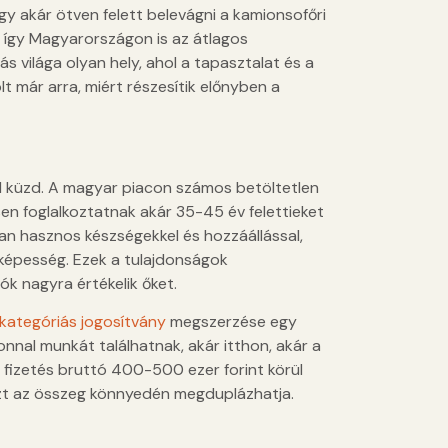
 akár ötven felett belevágni a kamionsofőri
, így Magyarországon is az átlagos
s világa olyan hely, ahol a tapasztalat és a
t már arra, miért részesítik előnyben a
l küzd. A magyar piacon számos betöltetlen
sen foglalkoztatnak akár 35-45 év felettieket
an hasznos készségekkel és hozzáállással,
óképesség. Ezek a tulajdonságok
k nagyra értékelik őket.
kategóriás jogosítvány
megszerzése egy
nnal munkát találhatnak, akár itthon, akár a
 fizetés bruttó 400-500 ezer forint körül
 ezt az összeg könnyedén megduplázhatja.