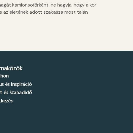
magát kamionsofőrként, ne hagyja, hogy a kor
 és az életének adott szakasza most talán
makörök
thon
lus és Inspiráció
t és Szabadidő
tkezés