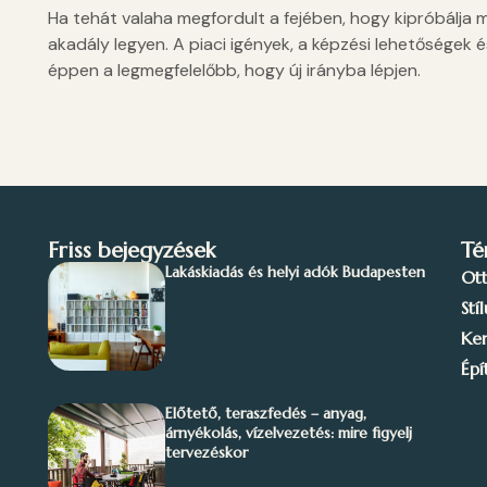
Ha tehát valaha megfordult a fejében, hogy kipróbálja 
akadály legyen. A piaci igények, a képzési lehetőségek
éppen a legmegfelelőbb, hogy új irányba lépjen.
Friss bejegyzések
Té
Lakáskiadás és helyi adók Budapesten
Ot
Stí
Ker
Épí
Előtető, teraszfedés – anyag,
árnyékolás, vízelvezetés: mire figyelj
tervezéskor