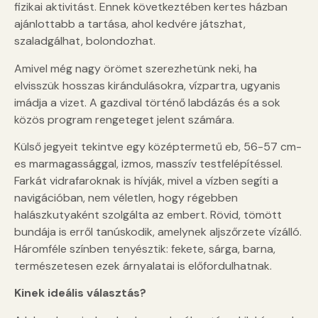
fizikai aktivitást. Ennek következtében kertes házban
ajánlottabb a tartása, ahol kedvére játszhat,
szaladgálhat, bolondozhat.
Amivel még nagy örömet szerezhetünk neki, ha
elvisszük hosszas kirándulásokra, vízpartra, ugyanis
imádja a vizet. A gazdival történő labdázás és a sok
közös program rengeteget jelent számára.
Külső jegyeit tekintve egy középtermetű eb, 56-57 cm-
es marmagassággal, izmos, masszív testfelépítéssel.
Farkát vidrafaroknak is hívják, mivel a vízben segíti a
navigációban, nem véletlen, hogy régebben
halászkutyaként szolgálta az embert. Rövid, tömött
bundája is erről tanúskodik, amelynek aljszőrzete vízálló.
Háromféle színben tenyésztik: fekete, sárga, barna,
természetesen ezek árnyalatai is előfordulhatnak.
Kinek ideális választás?