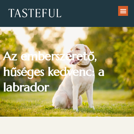
Az emberszerető,
hűséges kedvenc: a
labrador