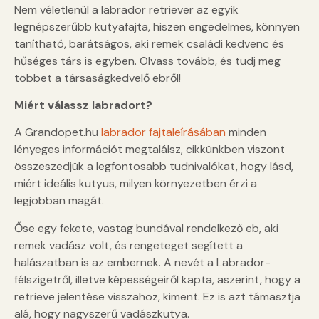
Nem véletlenül a labrador retriever az egyik
legnépszerűbb kutyafajta, hiszen engedelmes, könnyen
tanítható, barátságos, aki remek családi kedvenc és
hűséges társ is egyben. Olvass tovább, és tudj meg
többet a társaságkedvelő ebről!
Miért válassz labradort?
A Grandopet.hu
labrador fajtaleírásában
minden
lényeges információt megtalálsz, cikkünkben viszont
összeszedjük a legfontosabb tudnivalókat, hogy lásd,
miért ideális kutyus, milyen környezetben érzi a
legjobban magát.
Őse egy fekete, vastag bundával rendelkező eb, aki
remek vadász volt, és rengeteget segített a
halászatban is az embernek. A nevét a Labrador-
félszigetről, illetve képességeiről kapta, aszerint, hogy a
retrieve jelentése visszahoz, kiment. Ez is azt támasztja
alá, hogy nagyszerű vadászkutya.