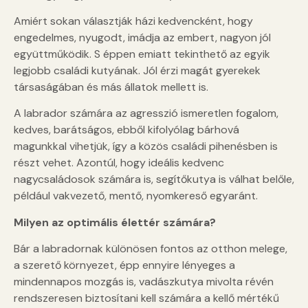
Amiért sokan választják házi kedvencként, hogy
engedelmes, nyugodt, imádja az embert, nagyon jól
együttműködik. S éppen emiatt tekinthető az egyik
legjobb családi kutyának. Jól érzi magát gyerekek
társaságában és más állatok mellett is.
A labrador számára az agresszió ismeretlen fogalom,
kedves, barátságos, ebből kifolyólag bárhová
magunkkal vihetjük, így a közös családi pihenésben is
részt vehet. Azontúl, hogy ideális kedvenc
nagycsaládosok számára is, segítőkutya is válhat belőle,
például vakvezető, mentő, nyomkereső egyaránt.
Milyen az optimális élettér számára?
Bár a labradornak különösen fontos az otthon melege,
a szerető környezet, épp ennyire lényeges a
mindennapos mozgás is, vadászkutya mivolta révén
rendszeresen biztosítani kell számára a kellő mértékű