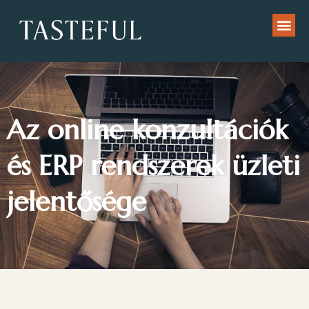
Az online konzultációk
és ERP rendszerek üzleti
jelentősége