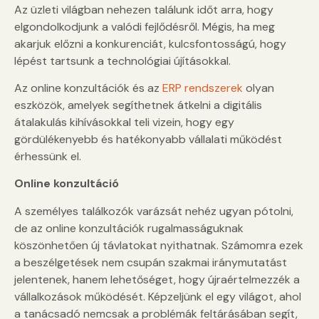
Az üzleti világban nehezen találunk időt arra, hogy
elgondolkodjunk a valódi fejlődésről. Mégis, ha meg
akarjuk előzni a konkurenciát, kulcsfontosságú, hogy
lépést tartsunk a technológiai újításokkal.
Az online konzultációk és az
ERP rendszerek
olyan
eszközök, amelyek segíthetnek átkelni a digitális
átalakulás kihívásokkal teli vizein, hogy egy
gördülékenyebb és hatékonyabb vállalati működést
érhessünk el.
Online konzultáció
A személyes találkozók varázsát nehéz ugyan pótolni,
de az online konzultációk rugalmasságuknak
köszönhetően új távlatokat nyithatnak. Számomra ezek
a beszélgetések nem csupán szakmai iránymutatást
jelentenek, hanem lehetőséget, hogy újraértelmezzék a
vállalkozások működését. Képzeljünk el egy világot, ahol
a tanácsadó nemcsak a problémák feltárásában segít,