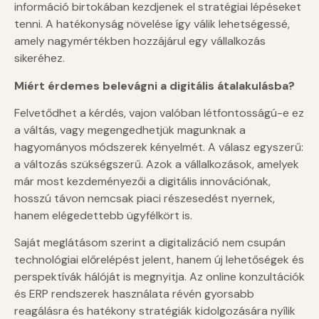
információ birtokában kezdjenek el stratégiai lépéseket
tenni. A hatékonyság növelése így válik lehetségessé,
amely nagymértékben hozzájárul egy vállalkozás
sikeréhez.
Miért érdemes belevágni a digitális átalakulásba?
Felvetődhet a kérdés, vajon valóban létfontosságú-e ez
a váltás, vagy megengedhetjük magunknak a
hagyományos módszerek kényelmét. A válasz egyszerű:
a változás szükségszerű. Azok a vállalkozások, amelyek
már most kezdeményezői a digitális innovációnak,
hosszú távon nemcsak piaci részesedést nyernek,
hanem elégedettebb ügyfélkört is.
Saját meglátásom szerint a digitalizáció nem csupán
technológiai előrelépést jelent, hanem új lehetőségek és
perspektívák hálóját is megnyitja. Az online konzultációk
és ERP rendszerek használata révén gyorsabb
reagálásra és hatékony stratégiák kidolgozására nyílik