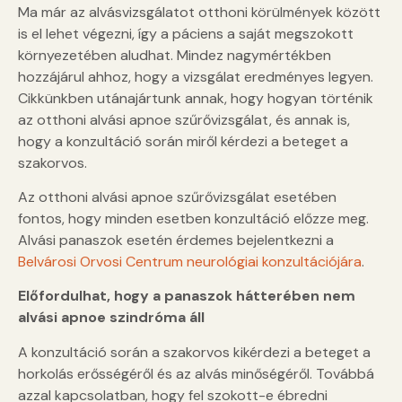
Ma már az alvásvizsgálatot otthoni körülmények között
is el lehet végezni, így a páciens a saját megszokott
környezetében aludhat. Mindez nagymértékben
hozzájárul ahhoz, hogy a vizsgálat eredményes legyen.
Cikkünkben utánajártunk annak, hogy hogyan történik
az otthoni alvási apnoe szűrővizsgálat, és annak is,
hogy a konzultáció során miről kérdezi a beteget a
szakorvos.
Az otthoni alvási apnoe szűrővizsgálat esetében
fontos, hogy minden esetben konzultáció előzze meg.
Alvási panaszok esetén érdemes bejelentkezni a
Belvárosi Orvosi Centrum neurológiai konzultációjára
.
Előfordulhat, hogy a panaszok hátterében nem
alvási apnoe szindróma áll
A konzultáció során a szakorvos kikérdezi a beteget a
horkolás erősségéről és az alvás minőségéről. Továbbá
azzal kapcsolatban, hogy fel szokott-e ébredni