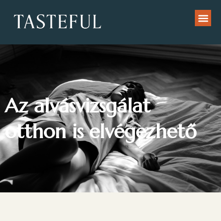
Az alvásvizsgálat
otthon is elvégezhető