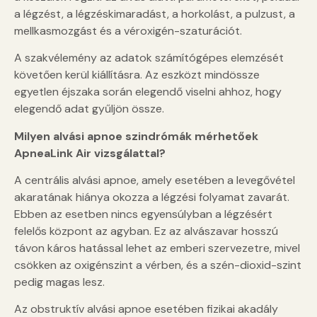
a légzést, a légzéskimaradást, a horkolást, a pulzust, a
mellkasmozgást és a véroxigén-szaturációt.
A szakvélemény az adatok számítógépes elemzését
követően kerül kiállításra. Az eszközt mindössze
egyetlen éjszaka során elegendő viselni ahhoz, hogy
elegendő adat gyűljön össze.
Milyen alvási apnoe szindrómák mérhetőek
ApneaLink Air vizsgálattal?
A centrális alvási apnoe, amely esetében a levegővétel
akaratának hiánya okozza a légzési folyamat zavarát.
Ebben az esetben nincs egyensúlyban a légzésért
felelős központ az agyban. Ez az alvászavar hosszú
távon káros hatással lehet az emberi szervezetre, mivel
csökken az oxigénszint a vérben, és a szén-dioxid-szint
pedig magas lesz.
Az obstruktív alvási apnoe esetében fizikai akadály