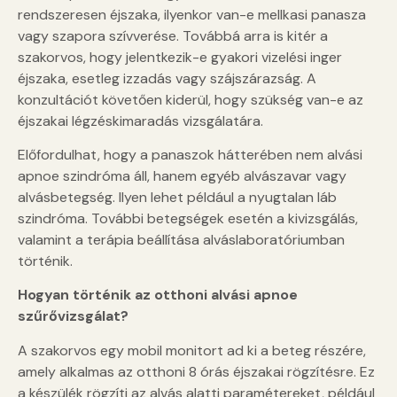
rendszeresen éjszaka, ilyenkor van-e mellkasi panasza
vagy szapora szívverése. Továbbá arra is kitér a
szakorvos, hogy jelentkezik-e gyakori vizelési inger
éjszaka, esetleg izzadás vagy szájszárazság. A
konzultációt követően kiderül, hogy szükség van-e az
éjszakai légzéskimaradás vizsgálatára.
Előfordulhat, hogy a panaszok hátterében nem alvási
apnoe szindróma áll, hanem egyéb alvászavar vagy
alvásbetegség. Ilyen lehet például a nyugtalan láb
szindróma. További betegségek esetén a kivizsgálás,
valamint a terápia beállítása alváslaboratóriumban
történik.
Hogyan történik az otthoni alvási apnoe
szűrővizsgálat?
A szakorvos egy mobil monitort ad ki a beteg részére,
amely alkalmas az otthoni 8 órás éjszakai rögzítésre. Ez
a készülék rögzíti az alvás alatti paramétereket, például