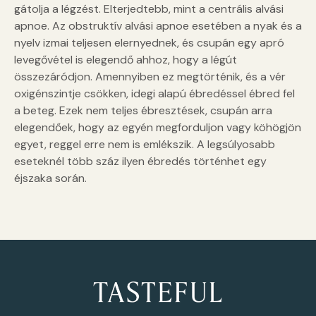
gátolja a légzést. Elterjedtebb, mint a centrális alvási
apnoe. Az obstruktív alvási apnoe esetében a nyak és a
nyelv izmai teljesen elernyednek, és csupán egy apró
levegővétel is elegendő ahhoz, hogy a légút
összezáródjon. Amennyiben ez megtörténik, és a vér
oxigénszintje csökken, idegi alapú ébredéssel ébred fel
a beteg. Ezek nem teljes ébresztések, csupán arra
elegendőek, hogy az egyén megforduljon vagy köhögjön
egyet, reggel erre nem is emlékszik. A legsúlyosabb
eseteknél több száz ilyen ébredés történhet egy
éjszaka során.