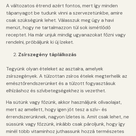
A változatos étrend azért fontos, mert így minden
tápanyagot be tudunk vinni a szervezetünkbe, amire
csak szükségünk lehet. Válasszuk meg úgy a havi
menüt, hogy ne tartalmazzon túl sok ismétlődő
receptet. Ha már unjuk mindig ugyanazokat főzni vagy
rendelni, próbáljunk ki új ízeket.
Zsírszegény táplálkozás
Tegyünk olyan ételeket az asztalra, amelyek
zsírszegények. A túlzottan zsíros ételek megterhelik az
emésztőrendszerünket és a túlzott fogyasztásuk
elhízáshoz és szívbetegségekhez is vezethet.
Ha sütünk vagy főzünk, akkor használjunk olívaolajat,
mert az amellett, hogy igen jót tesz a szív- és
érrendszerünknek, nagyon ízletes is. Amit csak lehet, ne
süssünk vagy főzzünk, inkább csak pároljunk, hogy így
minél több vitaminhoz juthassunk hozzá természetes