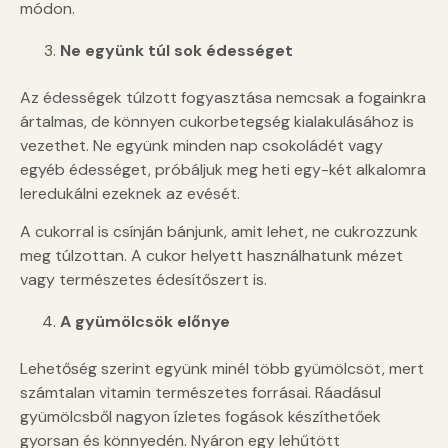
módon.
Ne együnk túl sok édességet
Az édességek túlzott fogyasztása nemcsak a fogainkra
ártalmas, de könnyen cukorbetegség kialakulásához is
vezethet. Ne együnk minden nap csokoládét vagy
egyéb édességet, próbáljuk meg heti egy-két alkalomra
leredukálni ezeknek az evését.
A cukorral is csínján bánjunk, amit lehet, ne cukrozzunk
meg túlzottan. A cukor helyett használhatunk mézet
vagy természetes édesítőszert is.
A gyümölcsök előnye
Lehetőség szerint együnk minél több gyümölcsöt, mert
számtalan vitamin természetes forrásai. Ráadásul
gyümölcsből nagyon ízletes fogások készíthetőek
gyorsan és könnyedén. Nyáron egy lehűtött