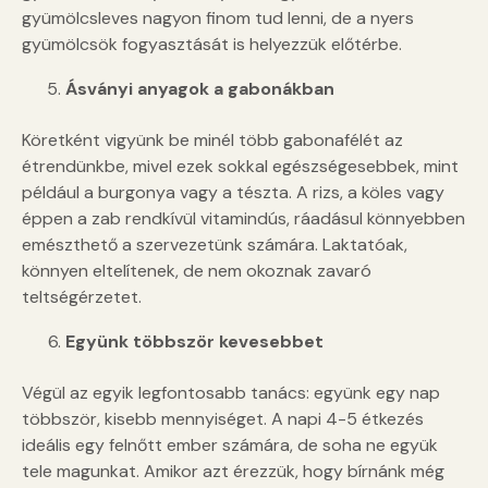
gyümölcsleves nagyon finom tud lenni, de a nyers
gyümölcsök fogyasztását is helyezzük előtérbe.
Ásványi anyagok a gabonákban
Köretként vigyünk be minél több gabonafélét az
étrendünkbe, mivel ezek sokkal egészségesebbek, mint
például a burgonya vagy a tészta. A rizs, a köles vagy
éppen a zab rendkívül vitamindús, ráadásul könnyebben
emészthető a szervezetünk számára. Laktatóak,
könnyen eltelítenek, de nem okoznak zavaró
teltségérzetet.
Együnk többször kevesebbet
Végül az egyik legfontosabb tanács: együnk egy nap
többször, kisebb mennyiséget. A napi 4-5 étkezés
ideális egy felnőtt ember számára, de soha ne együk
tele magunkat. Amikor azt érezzük, hogy bírnánk még