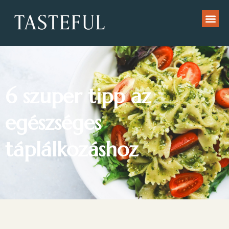
6 szuper tipp az
egészséges
táplálkozáshoz