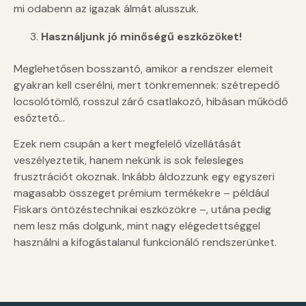
mi odabenn az igazak álmát alusszuk.
Használjunk jó minőségű eszközöket!
Meglehetősen bosszantó, amikor a rendszer elemeit
gyakran kell cserélni, mert tönkremennek: szétrepedő
locsolótömlő, rosszul záró csatlakozó, hibásan működő
esőztető…
Ezek nem csupán a kert megfelelő vízellátását
veszélyeztetik, hanem nekünk is sok felesleges
frusztrációt okoznak. Inkább áldozzunk egy egyszeri
magasabb összeget prémium termékekre – például
Fiskars öntözéstechnikai eszközökre –, utána pedig
nem lesz más dolgunk, mint nagy elégedettséggel
használni a kifogástalanul funkcionáló rendszerünket.