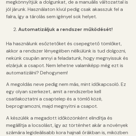
megkönnyítjük a dolgunkat, de a manuális változattal is
jól járunk. Használaton kívül pedig csak akasszuk fel a
falra, így a tárolás sem igényel sok helyet.
Automatizáljuk a rendszer működését!
Ha használunk esőztetőket és csepegtető tömlőket,
akkor a rendszer lényegében nélkülünk is tud dolgozni,
nekünk csupán annyi a feladatunk, hogy megnyissuk és
elzárjuk a csapot. Nem lehetne valamiképp még ezt is
automatizálni? Dehogynem!
A megoldás neve pedig nem más, mint időkapcsoló. Ez
egy olyan szerkezet, amit a rendszerbe kell
csatlakoztatni a csaptelep és a tömlő közé,
beprogramozni, majd megnyitni a csapot.
A készülék a megadott időközönként elindítja és
megállítja a locsolást, így az történhet akár a növények
számára legideálisabb kora hajnali órákban is, miközben