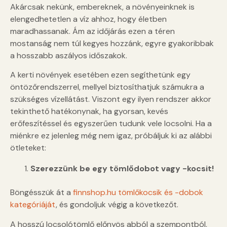
Akárcsak nekünk, embereknek, a növényeinknek is
elengedhetetlen a víz ahhoz, hogy életben
maradhassanak. Ám az időjárás ezen a téren
mostanság nem túl kegyes hozzánk, egyre gyakoribbak
a hosszabb aszályos időszakok.
A kerti növények esetében ezen segíthetünk egy
öntözőrendszerrel, mellyel biztosíthatjuk számukra a
szükséges vízellátást. Viszont egy ilyen rendszer akkor
tekinthető hatékonynak, ha gyorsan, kevés
erőfeszítéssel és egyszerűen tudunk vele locsolni. Ha a
miénkre ez jelenleg még nem igaz, próbáljuk ki az alábbi
ötleteket:
Szerezzünk be egy tömlődobot vagy -kocsit!
Böngésszük át a
finnshop.hu tömlőkocsik és -dobok
kategóriáját
, és gondoljuk végig a következőt.
A hosszú locsolótömlő előnyös abból a szempontból,