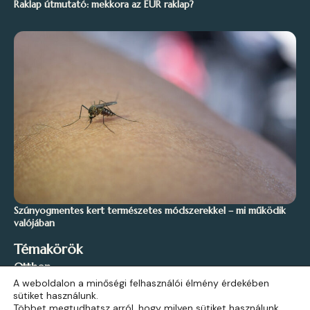
Raklap útmutató: mekkora az EUR raklap?
Szúnyogmentes kert természetes módszerekkel – mi működik
valójában
Témakörök
Otthon
A weboldalon a minőségi felhasználói élmény érdekében
Stílus és Inspiráció
sütiket használunk.
Kert és Szabadidő
Többet megtudhatsz arról, hogy milyen sütiket használunk,