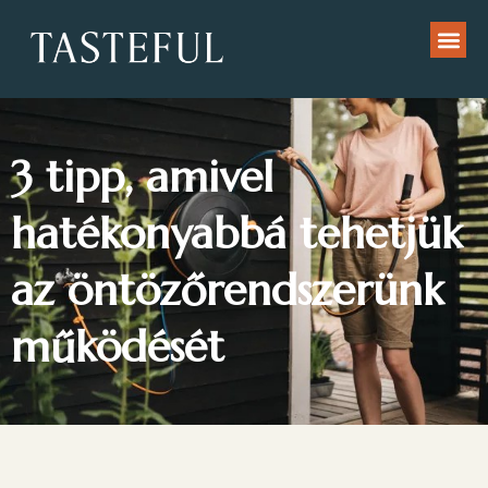
3 tipp, amivel
hatékonyabbá tehetjük
az öntözőrendszerünk
működését