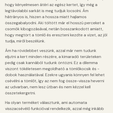
hogy kényelmesen átéri az egész kertet, így még a
legtávolabbi sarkát is meg tudjuk locsolni. Ám
hátrányos is, hiszen a hossza miatt hajlamos
összegabalyodni. Aki töltött már el hosszú perceket a
csomók kibogozásával, netán bosszankodott amiatt,
hogy megtört a tömlő és ereszteni kezdte a vizet, az jól
tudja, miről beszélünk.
Ám ha rövidebbet veszünk, azzal már nem tudunk
eljutni a kert minden részére, a kimaradó területeken
pedig csak kannából tudunk öntözni. Ez a dilemma
viszont tökéletesen megoldható a tömlőkocsik és -
dobok használatával. Ezekre ugyanis könnyen fel lehet
csévélni a tömlőt, így az nem fog össze-vissza heverni
az udvarban, nem lesz útban és nem kézzel kell
összetekergetni.
Ha olyan terméket választunk, ami automata
visszacsévélő funkcióval rendelkezik, azzal még inkább