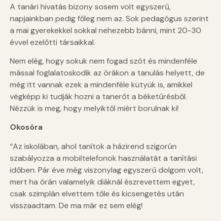
A tanári hivatás bizony sosem volt egyszerű,
napjainkban pedig főleg nem az. Sok pedagógus szerint
a mai gyerekekkel sokkal nehezebb bánni, mint 20-30
évvel ezelőtti társaikkal.
Nem elég, hogy sokuk nem fogad szót és mindenféle
mással foglalatoskodik az órákon a tanulás helyett, de
még itt vannak ezek a mindenféle kütyük is, amikkel
végképp ki tudják hozni a tanerőt a béketűrésből.
Nézzük is meg, hogy melyiktől miért borulnak ki!
Okosóra
“Az iskolában, ahol tanítok a házirend szigorún
szabályozza a mobiltelefonok használatát a tanítási
időben. Pár éve még viszonylag egyszerű dolgom volt,
mert ha órán valamelyik diáknál észrevettem egyet,
csak szimplán elvettem tőle és kicsengetés után
visszaadtam. De ma már ez sem elég!