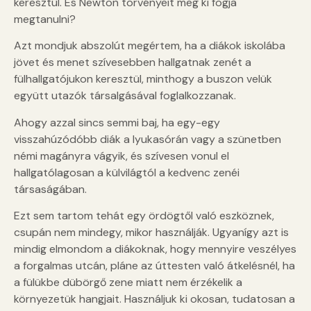
keresztül. És Newton törvényeit meg ki fogja
megtanulni?
Azt mondjuk abszolút megértem, ha a diákok iskolába
jövet és menet szívesebben hallgatnak zenét a
fülhallgatójukon keresztül, minthogy a buszon velük
együtt utazók társalgásával foglalkozzanak.
Ahogy azzal sincs semmi baj, ha egy-egy
visszahúzódóbb diák a lyukasórán vagy a szünetben
némi magányra vágyik, és szívesen vonul el
hallgatólagosan a külvilágtól a kedvenc zenéi
társaságában.
Ezt sem tartom tehát egy ördögtől való eszköznek,
csupán nem mindegy, mikor használják. Ugyanígy azt is
mindig elmondom a diákoknak, hogy mennyire veszélyes
a forgalmas utcán, pláne az úttesten való átkelésnél, ha
a fülükbe dübörgő zene miatt nem érzékelik a
környezetük hangjait. Használjuk ki okosan, tudatosan a