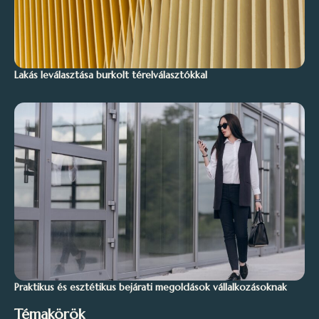
Lakás leválasztása burkolt térelválasztókkal
Praktikus és esztétikus bejárati megoldások vállalkozásoknak
Témakörök