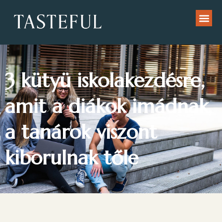
3 kütyü iskolakezdésre,
amit a diákok imádnak,
a tanárok viszont
kiborulnak tőle