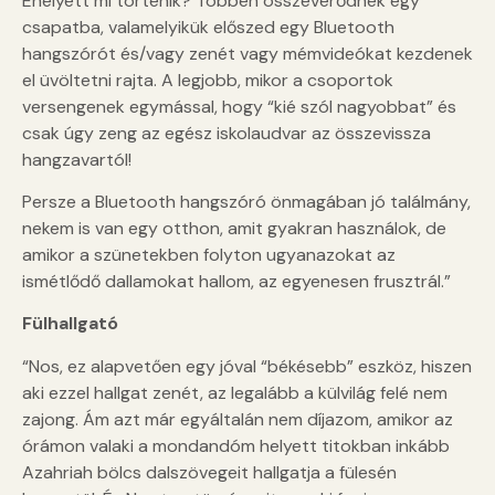
Ehelyett mi történik? Többen összeverődnek egy
csapatba, valamelyikük előszed egy Bluetooth
hangszórót és/vagy zenét vagy mémvideókat kezdenek
el üvöltetni rajta. A legjobb, mikor a csoportok
versengenek egymással, hogy “kié szól nagyobbat” és
csak úgy zeng az egész iskolaudvar az összevissza
hangzavartól!
Persze a Bluetooth hangszóró önmagában jó találmány,
nekem is van egy otthon, amit gyakran használok, de
amikor a szünetekben folyton ugyanazokat az
ismétlődő dallamokat hallom, az egyenesen frusztrál.”
Fülhallgató
“Nos, ez alapvetően egy jóval “békésebb” eszköz, hiszen
aki ezzel hallgat zenét, az legalább a külvilág felé nem
zajong. Ám azt már egyáltalán nem díjazom, amikor az
órámon valaki a mondandóm helyett titokban inkább
Azahriah bölcs dalszövegeit hallgatja a fülesén