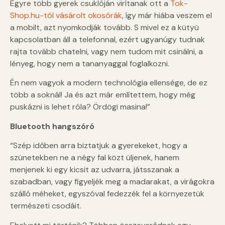
Egyre több gyerek csuklóján virítanak ott a
Tok-
Shop.hu-tól vásárolt okosórák
, így már hiába veszem el
a mobilt, azt nyomkodják tovább. S mivel ez a kütyü
kapcsolatban áll a telefonnal, ezért ugyanúgy tudnak
rajta tovább chatelni, vagy nem tudom mit csinálni, a
lényeg, hogy nem a tananyaggal foglalkozni.
Én nem vagyok a modern technológia ellensége, de ez
több a soknál! Ja és azt már említettem, hogy még
puskázni is lehet róla? Ördögi masina!”
Bluetooth hangszóró
“Szép időben arra biztatjuk a gyerekeket, hogy a
szünetekben ne a négy fal közt üljenek, hanem
menjenek ki egy kicsit az udvarra, játsszanak a
szabadban, vagy figyeljék meg a madarakat, a virágokra
szálló méheket, egyszóval fedezzék fel a környezetük
természeti csodáit.