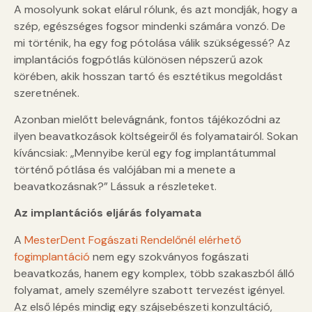
A mosolyunk sokat elárul rólunk, és azt mondják, hogy a
szép, egészséges fogsor mindenki számára vonzó. De
mi történik, ha egy fog pótolása válik szükségessé? Az
implantációs fogpótlás különösen népszerű azok
körében, akik hosszan tartó és esztétikus megoldást
szeretnének.
Azonban mielőtt belevágnánk, fontos tájékozódni az
ilyen beavatkozások költségeiről és folyamatairól. Sokan
kíváncsiak: „Mennyibe kerül egy fog implantátummal
történő pótlása és valójában mi a menete a
beavatkozásnak?” Lássuk a részleteket.
Az implantációs eljárás folyamata
A
MesterDent Fogászati Rendelőnél elérhető
fogimplantáció
nem egy szokványos fogászati
beavatkozás, hanem egy komplex, több szakaszból álló
folyamat, amely személyre szabott tervezést igényel.
Az első lépés mindig egy szájsebészeti konzultáció,