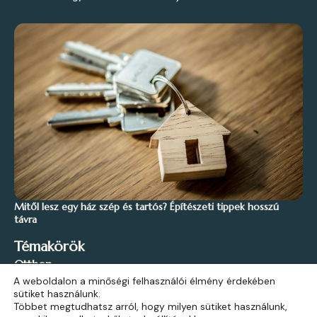
Mitől lesz egy ház szép és tartós? Építészeti tippek hosszú
távra
Témakörök
Otthon
A weboldalon a minőségi felhasználói élmény érdekében
Stílus és Inspiráció
sütiket használunk.
Kert és Szabadidő
Többet megtudhatsz arról, hogy milyen sütiket használunk,