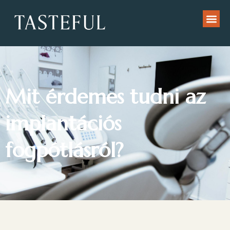
Mit érdemes tudni az
implantációs
fogpótlásról?