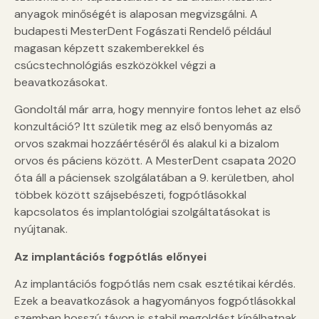
anyagok minőségét is alaposan megvizsgálni. A
budapesti MesterDent Fogászati Rendelő például
magasan képzett szakemberekkel és
csúcstechnológiás eszközökkel végzi a
beavatkozásokat.
Gondoltál már arra, hogy mennyire fontos lehet az első
konzultáció? Itt születik meg az első benyomás az
orvos szakmai hozzáértéséről és alakul ki a bizalom
orvos és páciens között. A MesterDent csapata 2020
óta áll a páciensek szolgálatában a 9. kerületben, ahol
többek között szájsebészeti, fogpótlásokkal
kapcsolatos és implantológiai szolgáltatásokat is
nyújtanak.
Az implantációs fogpótlás előnyei
Az implantációs fogpótlás nem csak esztétikai kérdés.
Ezek a beavatkozások a hagyományos fogpótlásokkal
szemben hosszú távon is stabil megoldást kínálhatnak.