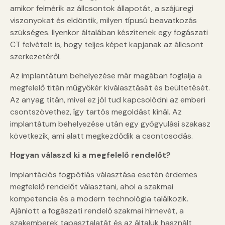
amikor felmérik az állcsontok állapotát, a szájüregi
viszonyokat és eldöntik, milyen típusú beavatkozás
szükséges. Ilyenkor általában készítenek egy fogászati
CT felvételt is, hogy teljes képet kapjanak az állcsont
szerkezetéről.
Az implantátum behelyezése már magában foglalja a
megfelelő titán műgyökér kiválasztását és beültetését.
Az anyag titán, mivel ez jól tud kapcsolódni az emberi
csontszövethez, így tartós megoldást kínál. Az
implantátum behelyezése után egy gyógyulási szakasz
következik, ami alatt megkezdődik a csontosodás.
Hogyan válaszd ki a megfelelő rendelőt?
Implantációs fogpótlás választása esetén érdemes
megfelelő rendelőt választani, ahol a szakmai
kompetencia és a modern technológia találkozik.
Ajánlott a fogászati rendelő szakmai hírnevét, a
szakemberek tapasztalatát és az általuk használt